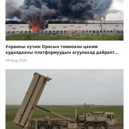
Украины хүчин Оросын томоохон цахим
худалдааны платформуудын агуулахад дайралт
хийсээр байна
04-Aug-2026