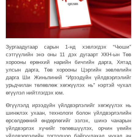
Зургаадугаар сарын 1-нд хэвлэгдэх “Чюши”
сэтгүүлийн энэ оны 11 дэх дугаарт ХКН-ын Төв
хорооны ерөнхий нарийн бичгийн дарга, Хятад
улсын дарга, Төв хорооны Цэргийн зөвлөлийн
дарга Ши Жиньпиний “Ирээдүйн үйлдвэрлэлийг
урьдчилан төлөвлөж хөгжүүлэх нь” нэртэй чухал
өгүүлэл нийтлэгдэх юм.
Өгүүлэлд ирээдүйн үйлдвэрлэлийг хөгжүүлэх нь
шинжлэх ухаан, технологи болон үйлдвэрлэлийн
өрсөлдөөний өндөрлөгийг эзлэх, шинэ чанарын
үйлдвэрлэх хүчийг төлөвшүүлэх, орчин үеийн
үйлдвэрлэлийн тогтолцоо байгуулахад чухал ач