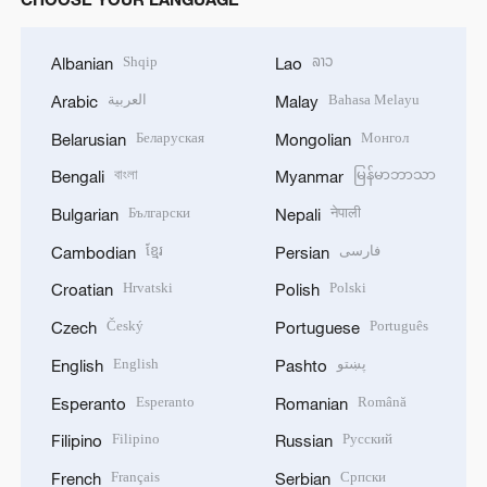
Shqip
ລາວ
Albanian
Lao
العربية
Bahasa Melayu
Arabic
Malay
Беларуская
Монгол
Belarusian
Mongolian
বাংলা
မြန်မာဘာသာ
Bengali
Myanmar
Български
नेपाली
Bulgarian
Nepali
ខ្មែរ
فارسی
Cambodian
Persian
Hrvatski
Polski
Croatian
Polish
Český
Português
Czech
Portuguese
English
پښتو
English
Pashto
Esperanto
Română
Esperanto
Romanian
Filipino
Русский
Filipino
Russian
Français
Српски
French
Serbian