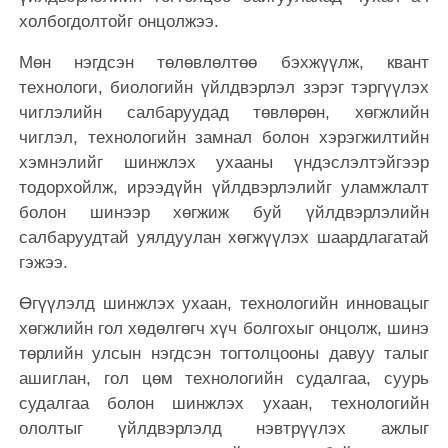
холбогдолтойг онцолжээ.
Мөн нэгдсэн төлөвлөлтөө бэхжүүлж, квант
технологи, биологийн үйлдвэрлэл зэрэг тэргүүлэх
чиглэлийн салбаруудад төвлөрөн, хөгжлийн
чиглэл, технологийн замнал болон хэрэгжилтийн
хэмнэлийг шинжлэх ухааны үндэслэлтэйгээр
тодорхойлж, ирээдүйн үйлдвэрлэлийг уламжлалт
болон шинээр хөгжиж буй үйлдвэрлэлийн
салбаруудтай уялдуулан хөгжүүлэх шаардлагатай
гэжээ.
Өгүүлэлд шинжлэх ухаан, технологийн инновацыг
хөгжлийн гол хөдөлгөгч хүч болгохыг онцолж, шинэ
төрлийн улсын нэгдсэн тогтолцооны давуу талыг
ашиглан, гол цөм технологийн судалгаа, суурь
судалгаа болон шинжлэх ухаан, технологийн
ололтыг үйлдвэрлэлд нэвтрүүлэх ажлыг