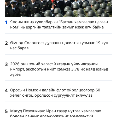
1
Японы шинэ хувилбарын "Батлан ​​​​хамгаалах цагаан
ном" нь цэргийн тэлэлтийн замыг нээж өгч байна
2
Өмнөд Солонгост дулааны цохилтын улмаас 19 хүн
нас барав
3
2026 оны эхний хагаст Хятадын үйлчилгээний
импорт, экспортын нийт хэмжээ 3.78 их наяд юаньд
хүрэв
4
Оросын Номхон далайн флот ойролцоогоор 60
хөлөг онгоц оролцсон сургуулилт эхлүүлэв
5
Масуд Пезешкиан: Иран газар нутгаа хамгаалах
боловч дайныг өргөжүүлэхийг эрмэлзэхгүй