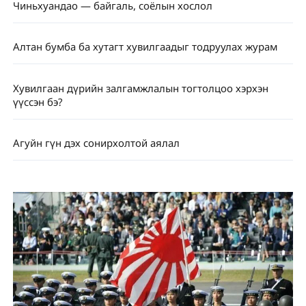
Чиньхуандао — байгаль, соёлын хослол
Алтан бумба ба хутагт хувилгаадыг тодруулах журам
Хувилгаан дүрийн залгамжлалын тогтолцоо хэрхэн
үүссэн бэ?
Агуйн гүн дэх сонирхолтой аялал