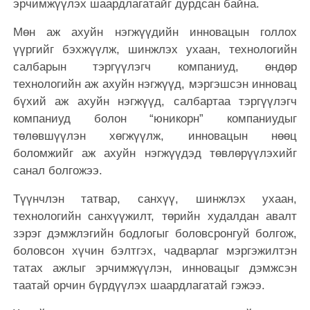
эрчимжүүлэх шаардлагатайг дурдсан байна.
Мөн аж ахуйн нэгжүүдийн инновацын голлох
үүргийг бэхжүүлж, шинжлэх ухаан, технологийн
салбарын тэргүүлэгч компаниуд, өндөр
технологийн аж ахуйн нэгжүүд, мэргэшсэн инновац
бүхий аж ахуйн нэгжүүд, салбартаа тэргүүлэгч
компаниуд болон “юникорн” компаниудыг
төлөвшүүлэн хөгжүүлж, инновацын нөөц
боломжийг аж ахуйн нэгжүүдэд төвлөрүүлэхийг
санал болгожээ.
Түүнчлэн татвар, санхүү, шинжлэх ухаан,
технологийн санхүүжилт, төрийн худалдан авалт
зэрэг дэмжлэгийн бодлогыг боловсронгуй болгож,
боловсон хүчин бэлтгэх, чадварлаг мэргэжилтэн
татах ажлыг эрчимжүүлэн, инновацыг дэмжсэн
таатай орчин бүрдүүлэх шаардлагатай гэжээ.