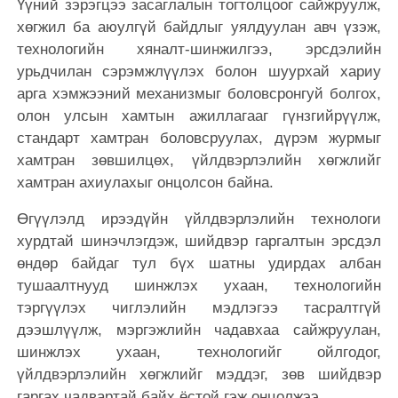
Үүний зэрэгцээ засаглалын тогтолцоог сайжруулж,
хөгжил ба аюулгүй байдлыг уялдуулан авч үзэж,
технологийн хяналт-шинжилгээ, эрсдэлийн
урьдчилан сэрэмжлүүлэх болон шуурхай хариу
арга хэмжээний механизмыг боловсронгуй болгох,
олон улсын хамтын ажиллагааг гүнзгийрүүлж,
стандарт хамтран боловсруулах, дүрэм журмыг
хамтран зөвшилцөх, үйлдвэрлэлийн хөгжлийг
хамтран ахиулахыг онцолсон байна.
Өгүүлэлд ирээдүйн үйлдвэрлэлийн технологи
хурдтай шинэчлэгдэж, шийдвэр гаргалтын эрсдэл
өндөр байдаг тул бүх шатны удирдах албан
тушаалтнууд шинжлэх ухаан, технологийн
тэргүүлэх чиглэлийн мэдлэгээ тасралтгүй
дээшлүүлж, мэргэжлийн чадавхаа сайжруулан,
шинжлэх ухаан, технологийг ойлгодог,
үйлдвэрлэлийн хөгжлийг мэддэг, зөв шийдвэр
гаргах чадвартай байх ёстой гэж онцолжээ.