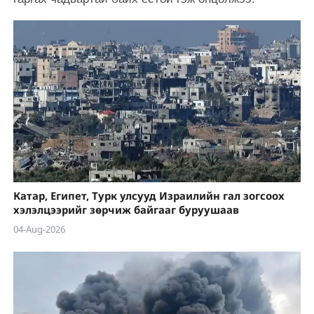
Катар, Египет, Турк улсууд Израилийн гал зогсоох
хэлэлцээрийг зөрчиж байгааг буруушаав
04-Aug-2026