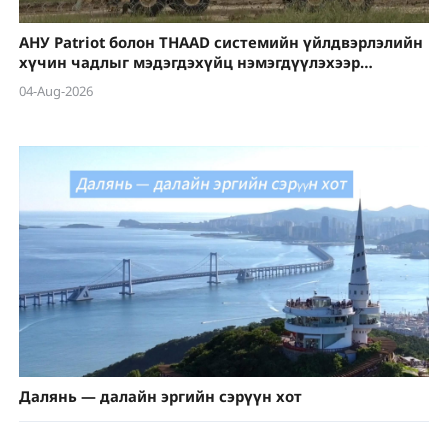
АНУ Patriot болон THAAD системийн үйлдвэрлэлийн
хүчин чадлыг мэдэгдэхүйц нэмэгдүүлэхээр
төлөвлөж байна
04-Aug-2026
Далянь — далайн эргийн сэрүүн хот