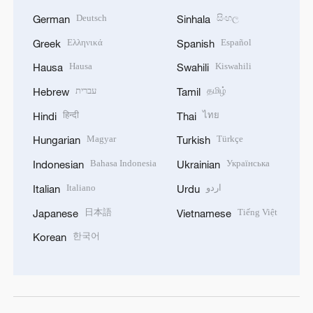
Deutsch
සිංහල
German
Sinhala
Ελληνικά
Español
Greek
Spanish
Hausa
Kiswahili
Hausa
Swahili
עברית
தமிழ்
Hebrew
Tamil
हिन्दी
ไทย
Hindi
Thai
Magyar
Türkçe
Hungarian
Turkish
Bahasa Indonesia
Українська
Indonesian
Ukrainian
Italiano
اردو
Italian
Urdu
日本語
Tiếng Việt
Japanese
Vietnamese
한국어
Korean