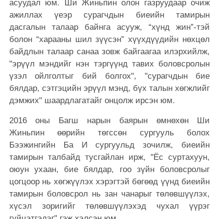
асуудал юм. Ши Жиньпин олон газруудаар очиж
ажиллах үеэр сурагчдын биеийн тамирын
дасгалын талаар байнга асууж, “хүнд жин”-тэй
болон “харааны шил зүүсэн” хүүхдүүдийн нөхцөл
байдлын талаар санаа зовж байгаагаа илэрхийлж,
"эрүүл мэндийг нэн тэргүүнд тавих боловсролын
үзэл ойлголтыг бий болгох", "сурагчдын бие
бялдар, сэтгэцийн эрүүл мэнд, бүх талын хөгжлийг
дэмжих" шаардлагатайг онцолж ирсэн юм.
2016 оны Багш нарын баярын өмнөхөн Ши
Жиньпин өөрийн төгссөн сургууль болох
Бээжингийн Ба И сургуульд зочилж, биеийн
тамирын талбайд тусгайлан ирж, "Ёс суртахуун,
оюун ухаан, бие бялдар, гоо зүйн боловсролыг
цогцоор нь хөгжүүлэх хэрэгтэй бөгөөд үүнд биеийн
тамирын боловсрол нь зан чанарыг төлөвшүүлэх,
хүсэл зоригийг төлөвшүүлэхэд чухал үүрэг
гүйцэтгэдэг" гэж хэлсэн юм.