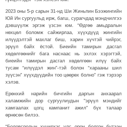
2023 оны 5-р сарын 31-нд Ши Жиньпин Бээжингийн
Юй Ин сургуульд ирж, багш, сурагчдад мэндчилгээ
дэвшүүлж эргэж үзсэн юм. “Өдгөө амьдралын
нөхцөл боломж сайжирлаа, хүүхдүүд жингийн
илүүдэлтэй махлаг биш, харин хүчтэй чийрэг,
эрүүл байх ёстой. Биеийн тамирын дасгал
хөдөлгөөнийг бага наснаас нь эхлэх хэрэгтэй,
биеийн тамирын дасгал хөдөлгөөн илүү байх
тусам “илүүдэл жин”-тэй болон “харааны шил
зүүсэн” хүүхдүүдийн тоо цөөрөх болно” гэж тэрээр
хэлэв.
Ерөнхий нарийн бичгийн даргын анхаарал
халамжийн дор сургуулиудын "эрүүл мэндийг
хамгаалах цогц кампанит ажил” бүх талаар
өрнөсөн билээ.
“Боловсролын хүчирхэг улс орон болгон бүтээн