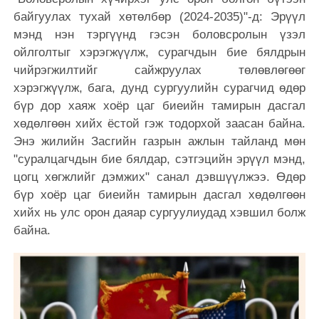
байгуулах тухай хөтөлбөр (2024-2035)"-д: Эрүүл
мэнд нэн тэргүүнд гэсэн боловсролын үзэл
ойлголтыг хэрэгжүүлж, сурагчдын бие бялдрын
чийрэгжилтийг сайжруулах төлөвлөгөөг
хэрэгжүүлж, бага, дунд сургуулийн сурагчид өдөр
бүр дор хаяж хоёр цаг биеийн тамирын дасгал
хөдөлгөөн хийх ёстой гэж тодорхой заасан байна.
Энэ жилийн Засгийн газрын ажлын тайланд мөн
"суралцагчдын бие бялдар, сэтгэцийн эрүүл мэнд,
цогц хөгжлийг дэмжих" санал дэвшүүлжээ. Өдөр
бүр хоёр цаг биеийн тамирын дасгал хөдөлгөөн
хийх нь улс орон даяар сургуулиудад хэвшил болж
байна.