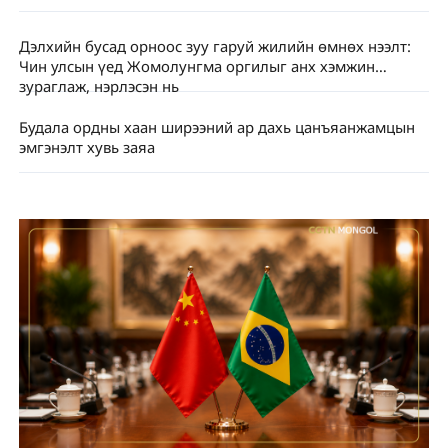
Дэлхийн бусад орноос зуу гаруй жилийн өмнөх нээлт:
Чин улсын үед Жомолунгма оргилыг анх хэмжин
зураглаж, нэрлэсэн нь
Будала ордны хаан ширээний ар дахь цанъяанжамцын
эмгэнэлт хувь заяа