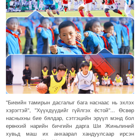
"Биеийн тамирын дасгалыг бага наснаас нь эхлэх
хэрэгтэй", "Хүүхдүүдийг гүйлгэх ёстой"... Өсвөр
насныхны бие бялдар, сэтгэцийн эрүүл мэнд бол
ерөнхий нарийн бичгийн дарга Ши Жиньпиний
хувьд маш их анхаарал хандуулсаар ирсэн