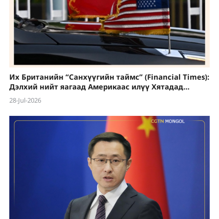
Их Британийн “Санхүүгийн таймс” (Financial Times):
Дэлхий нийт яагаад Америкаас илүү Хятадад
итгэдэг болсон бэ?
28-Jul-2026