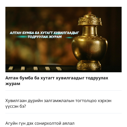
Алтан бумба ба хутагт хувилгаадыг тодруулах
журам
Хувилгаан дүрийн залгамжлалын тогтолцоо хэрхэн
үүссэн бэ?
Агуйн гүн дэх сонирхолтой аялал