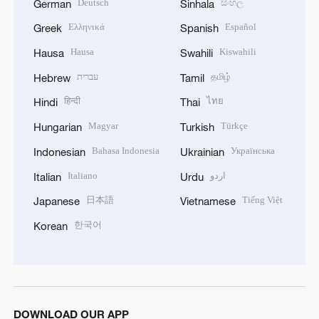
Deutsch
සිංහල
German
Sinhala
Ελληνικά
Español
Greek
Spanish
Hausa
Kiswahili
Hausa
Swahili
עברית
தமிழ்
Hebrew
Tamil
हिन्दी
ไทย
Hindi
Thai
Magyar
Türkçe
Hungarian
Turkish
Bahasa Indonesia
Українська
Indonesian
Ukrainian
Italiano
اردو
Italian
Urdu
日本語
Tiếng Việt
Japanese
Vietnamese
한국어
Korean
DOWNLOAD OUR APP