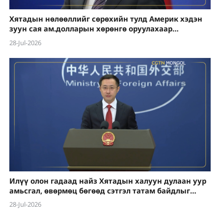
Хятадын нөлөөллийг сөрөхийн тулд Америк хэдэн
зуун сая ам.долларын хөрөнгө оруулахаар
төлөвлөж буй гэх мэдээлэлд хариу өглөө
28-Jul-2026
Илүү олон гадаад найз Хятадын халуун дулаан уур
амьсгал, өвөрмөц бөгөөд сэтгэл татам байдлыг
биечлэн мэдрэхийг урьж байна
28-Jul-2026