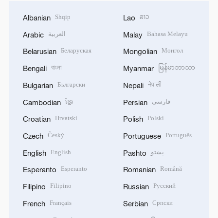
Shqip
ລາວ
Albanian
Lao
العربية
Bahasa Melayu
Arabic
Malay
Беларуская
Монгол
Belarusian
Mongolian
বাংলা
မြန်မာဘာသာ
Bengali
Myanmar
Български
नेपाली
Bulgarian
Nepali
ខ្មែរ
فارسی
Cambodian
Persian
Hrvatski
Polski
Croatian
Polish
Český
Português
Czech
Portuguese
English
پښتو
English
Pashto
Esperanto
Română
Esperanto
Romanian
Filipino
Русский
Filipino
Russian
Français
Српски
French
Serbian