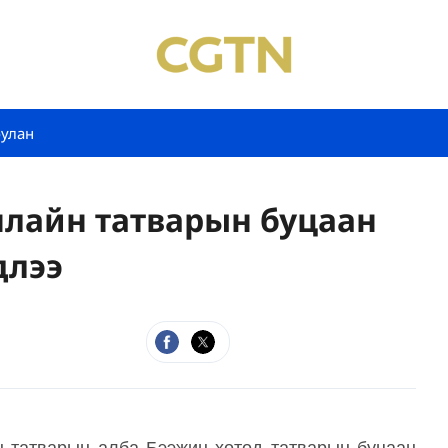
булан
нлайн татварын буцаан
длээ