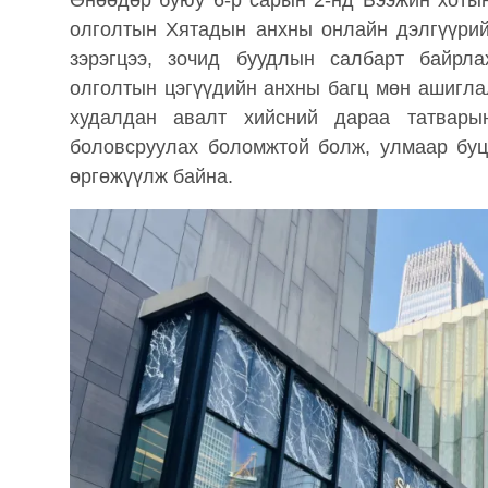
Өнөөдөр буюу 6-р сарын 2-нд Бээжин хоты
олголтын Хятадын анхны онлайн дэлгүүрий
зэрэгцээ, зочид буудлын салбарт байрл
олголтын цэгүүдийн анхны багц мөн ашигла
худалдан авалт хийсний дараа татвары
боловсруулах боломжтой болж, улмаар буц
өргөжүүлж байна.