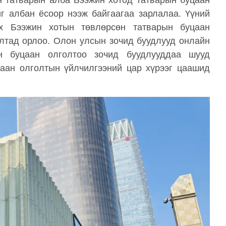
н татварын алба Бээжин хотод татварын буцаан
г албан ёсоор нээж байгаагаа зарлалаа. Үүний
ах Бээжин хотын төвлөрсөн татварын буцаан
лтад орлоо. Олон улсын зочид буудлууд онлайн
н буцаан олголтоо зочид буудлууддаа шууд
аан олголтын үйлчилгээний цар хүрээг цаашид