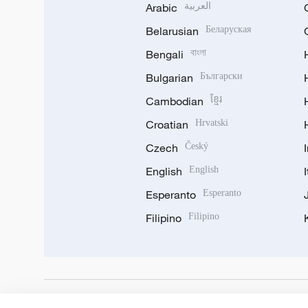
Arabic
العربية
Belarusian
Беларуская
Bengali
বাংলা
Bulgarian
Български
Cambodian
ខ្មែរ
Croatian
Hrvatski
Czech
Český
English
English
Esperanto
Esperanto
Filipino
Filipino