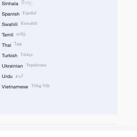
Sinhala
සිංහල
Spanish
Español
Swahili
Kiswahili
Tamil
தமிழ்
Thai
ไทย
Turkish
Türkçe
Ukrainian
Українська
Urdu
اردو
Vietnamese
Tiếng Việt