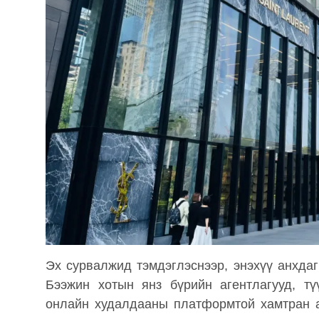
Эх сурвалжид тэмдэглэснээр, энэхүү анхда
Бээжин хотын янз бүрийн агентлагууд, тү
онлайн худалдааны платформтой хамтран 