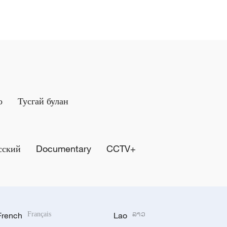
о
Тусгай булан
сский
Documentary
CCTV+
French
Français
Lao
ລາວ