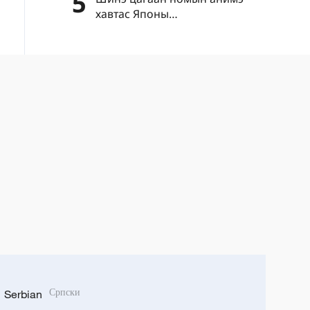
5
хавтас Японы
"цэрэгжүүлэлтийг дахин
эрчимжүүлэх" шуналыг нууж
чадахгүй
Serbian
Српски