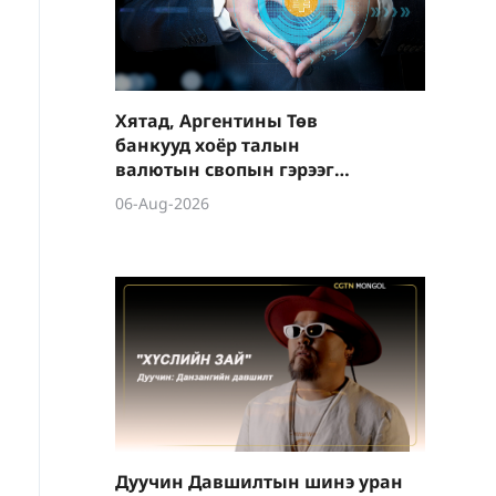
Хятад, Аргентины Төв
банкууд хоёр талын
валютын свопын гэрээг
шинэчиллээ
06-Aug-2026
Дуучин Давшилтын шинэ уран