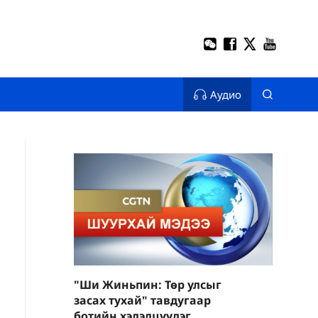
Аудио
"Ши Жиньпин: Төр улсыг
засах тухай" тавдугаар
ботийн хэлэлцүүлэг