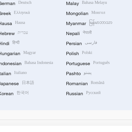
German
Deutsch
Malay
Bahasa Melayu
Greek
Ελληνικά
Mongolian
Монгол
Hausa
Hausa
Myanmar
မြန်မာဘာသာ
Hebrew
עברית
Nepali
नेपाली
Hindi
हिन्दी
Persian
فارسی
Hungarian
Magyar
Polish
Polski
Indonesian
Bahasa Indonesia
Portuguese
Português
Italian
Italiano
Pashto
پښتو
Japanese
日本語
Romanian
Română
Korean
한국어
Russian
Русский