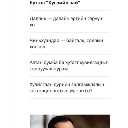
бүтээл "Хүслийн зай"
Далянь — далайн эргийн сэрүүн
хот
Чиньхуандао — байгаль, соёлын
хослол
Алтан бумба ба хутагт хувилгаадыг
тодруулах журам
Хувилгаан дүрийн залгамжлалын
тогтолцоо хэрхэн үүссэн бэ?