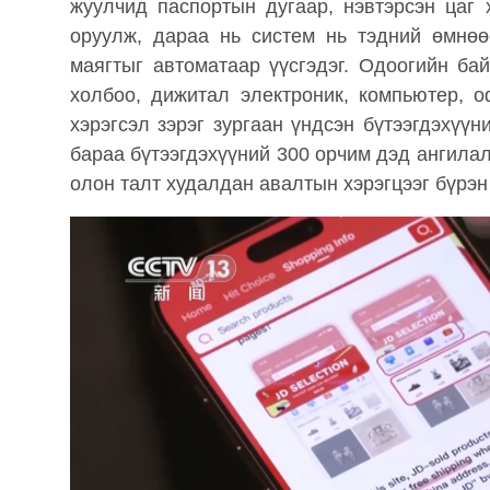
жуулчид паспортын дугаар, нэвтэрсэн цаг 
оруулж, дараа нь систем нь тэдний өмнө
маягтыг автоматаар үүсгэдэг. Одоогийн ба
холбоо, дижитал электроник, компьютер, 
хэрэгсэл зэрэг зургаан үндсэн бүтээгдэхүү
бараа бүтээгдэхүүний 300 орчим дэд ангила
олон талт худалдан авалтын хэрэгцээг бүрэн