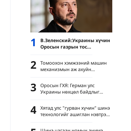
1
В.Зеленский:Украины хүчин
Оросын газрын тос
боловсруулах үйлдвэрүүд
болон Хар тэнгисийн хөлөг
2
Томоохон хэмжээний машин
онгоцнуудад цохилт өгчээ
механизмын аж ахуйн
нэгжүүдийн нэмүү өртөг 6.4
хувиар өсөв
3
Оросын ГХЯ: Герман улс
Украины нөхцөл байдлыг
хурцатгаж байна
4
Хятад улс "гурван хүчин" шинэ
технологийг ашиглан нэвтрэн
тархахаас сэргийлэхийг
уриалав
Шинэ цагаан номын анимэ