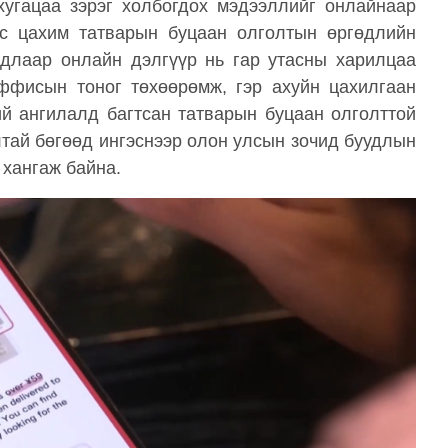
хугацаа зэрэг холбогдох мэдээллийг онлайнаар
өс цахим татварын буцаан олголтын өргөдлийн
йдлаар онлайн дэлгүүр нь гар утасны харилцаа
оффисын тоног төхөөрөмж, гэр ахуйн цахилгаан
ний ангилалд багтсан татварын буцаан олголттой
лтай бөгөөд ингэснээр олон улсын зочид буудлын
 хангаж байна.