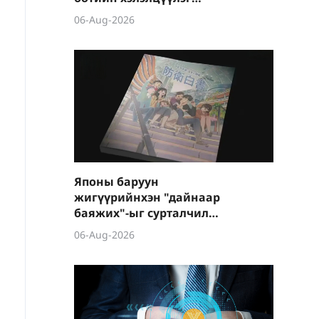
боллоо
06-Aug-2026
Японы баруун
жигүүрийнхэн "дайнаар
баяжих"-ыг сурталчилж
байна
06-Aug-2026