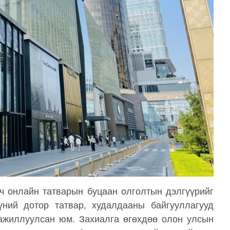
гч онлайн татварын буцаан олголтын дэлгүүрийг
үний дотор татвар, худалдааны байгууллагууд
ажиллуулсан юм. Захиалга өгөхдөө олон улсын