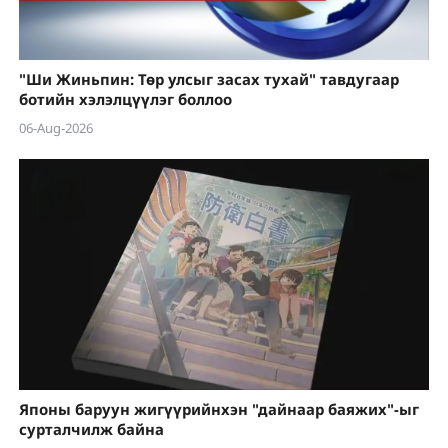
"Ши Жиньпин: Төр улсыг засах тухай" тавдугаар
ботийн хэлэлцүүлэг боллоо
06-Aug-2026
Японы баруун жигүүрийнхэн "дайнаар баяжих"-ыг
сурталчилж байна