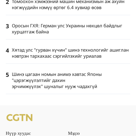
2
Томоохон хэмжээний машин механизмын аж ахуйн
нэгжүүдийн нэмүү өртөг 6.4 хувиар өсөв
3
Оросын ГХЯ: Герман улс Украины нөхцөл байдлыг
хурцатгаж байна
4
Хятад улс "гурван хүчин" шинэ технологийг ашиглан
нэвтрэн тархахаас сэргийлэхийг уриалав
5
Шинэ цагаан номын анимэ хавтас Японы
"цэрэгжүүлэлтийг дахин
эрчимжүүлэх" шуналыг нууж чадахгүй
Нүүр хуудас
Мэдээ