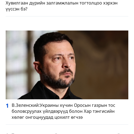
Хувилгаан дүрийн залгамжлалын тогтолцоо хэрхэн
үүссэн бэ?
1
В.Зеленский:Украины хүчин Оросын газрын тос
боловсруулах үйлдвэрүүд болон Хар тэнгисийн
хөлөг онгоцнуудад цохилт өгчээ