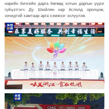
нарийн бичгийн дарга бөгөөд хотын даргын үүрэг
гүйцэтгэгч Дү Шюйлян нар ёслолд оролцож,
зочидтой хамтаар арга хэмжээг эхлүүлэв.