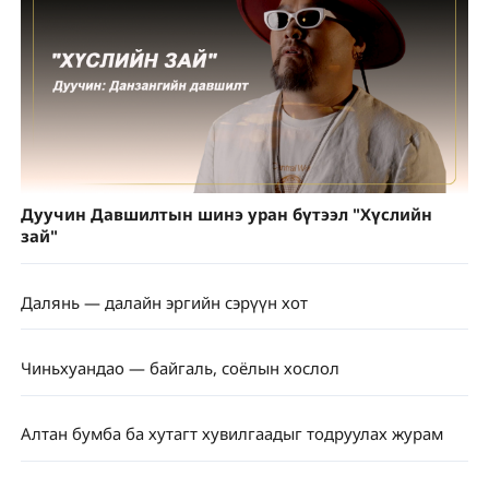
Дуучин Давшилтын шинэ уран бүтээл "Хүслийн
зай"
Далянь — далайн эргийн сэрүүн хот
Чиньхуандао — байгаль, соёлын хослол
Алтан бумба ба хутагт хувилгаадыг тодруулах журам