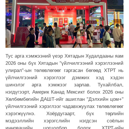
Тус арга хэмжээний үеэр Хятадын Худалдааны яам
2026 оны бүх Хятадын "үйлчилгээний хэрэглээний
улирал"-ын төлөвлөгөөг гаргасан бөгөөд ХТРТ нь
үйлчилгээний хэрэглээг дэмжих хэд хэдэн
шинэлэг арга хэмжээг зарлав. Тухайлбал,
нэгдүгээрт, Америк Канад Мексикт болох 2026 оны
Хөлбөмбөгийн ДАШТ-ийг ашиглан "Дэлхийн цом+"
үйлчилгээний хэрэглээг чадавхжуулах төлөвлөгөөг
хэрэгжүүлнэ. Хоёрдугаарт, бүх төрлийн
мэдээллийн хэрэгслийн нэгдсэн соёлын
инновацийн цогцолбор болох ХТРТ-ийн