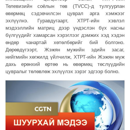
Телевизийн соёлын төв (TVCC)-д тулгуурлан
өвөрмөц сэдэвчилсэн цуврал арга хэмжээг
эхлүүлнэ. Гуравдугаарт, ХТРТ-ийн хэвлэл
мэдээллийн матриц дээр үндэслэн бүх насны
бүлгүүдийг хамарсан хэрэглээг дэмжих хэд хэдэн
өндөр чанартай хөтөлбөрийг бий болгоно.
Дөрөвдүгээрт, Жэжян мужийн эдийн засаг,
нийгмийн хөгжилд үйлчилж, ХТРТ-ийн Жэжян муж
дахь ерөнхий өртөө нь өвөрмөц төслүүдийн
цувралыг төлөвлөж эхлүүлэх зэрэг эдгээр болно.