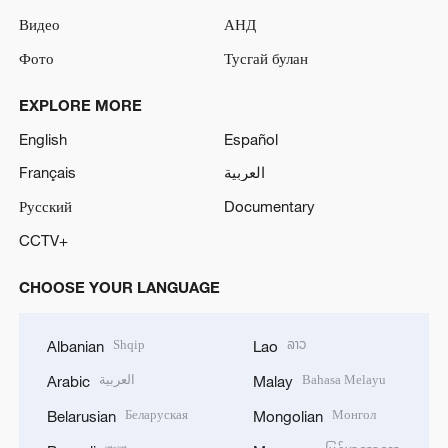
Видео
АНД
Фото
Тусгай булан
EXPLORE MORE
English
Español
Français
العربية
Русский
Documentary
CCTV+
CHOOSE YOUR LANGUAGE
Shqip
ລາວ
Albanian
Lao
العربية
Bahasa Melayu
Arabic
Malay
Беларуская
Монгол
Belarusian
Mongolian