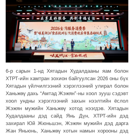
6-р сарын 1-нд Хятадын Худалдааны яам болон
ХТРТ-ийн хамтран зохион байгуулсан 2026 оны бүх
Хятадын үйлчилгээний хэрэглээний улирал болон
Ханьжөү дахь “Амтад Жэжян”-ны хоол зууш сэдэвт
хоол ундны хэрэглээний захын нээлтийн ёслол
Жэжян мужийн Ханьжөү хотод нээгдэв. Хятадын
Худалдааны дэд сайд Янь Дүн, ХТРТ-ийн дэд
захирал Юй Жюньшэн, Жэжян мужийн дэд дарга
Жан Яньюнь, Ханьжөү хотын намын хорооны дэд