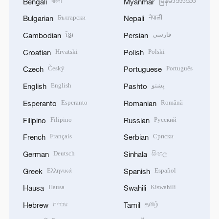
বাংলা
မြန်မာဘာသာ
Bengali
Myanmar
Български
नेपाली
Bulgarian
Nepali
ខ្មែរ
فارسی
Cambodian
Persian
Hrvatski
Polski
Croatian
Polish
Český
Português
Czech
Portuguese
English
پښتو
English
Pashto
Esperanto
Română
Esperanto
Romanian
Filipino
Русский
Filipino
Russian
Français
Српски
French
Serbian
Deutsch
සිංහල
German
Sinhala
Ελληνικά
Español
Greek
Spanish
Hausa
Kiswahili
Hausa
Swahili
עברית
தமிழ்
Hebrew
Tamil