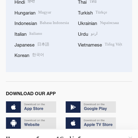
हिन्दी
ไทย
Hindi
Thai
Magyar
Türkçe
Hungarian
Turkish
Bahasa Indonesia
Українська
Indonesian
Ukrainian
Italiano
اردو
Italian
Urdu
日本語
Tiếng Việt
Japanese
Vietnamese
한국어
Korean
DOWNLOAD OUR APP