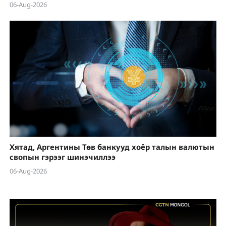
06-Aug-2026
Хятад, Аргентины Төв банкууд хоёр талын валютын
свопын гэрээг шинэчиллээ
06-Aug-2026