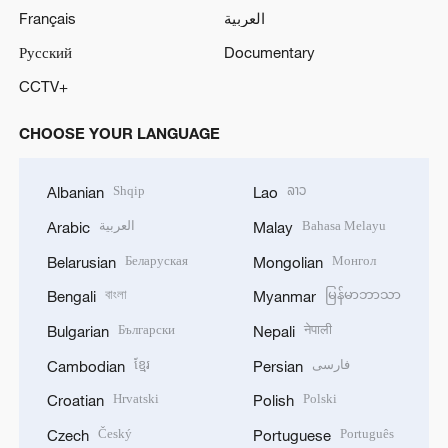
Français
العربية
Русский
Documentary
CCTV+
CHOOSE YOUR LANGUAGE
Shqip
ລາວ
Albanian
Lao
العربية
Bahasa Melayu
Arabic
Malay
Беларуская
Монгол
Belarusian
Mongolian
বাংলা
မြန်မာဘာသာ
Bengali
Myanmar
Български
नेपाली
Bulgarian
Nepali
ខ្មែរ
فارسی
Cambodian
Persian
Hrvatski
Polski
Croatian
Polish
Český
Português
Czech
Portuguese