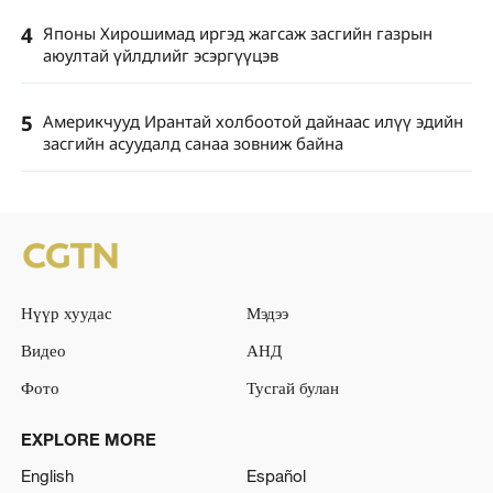
4
Японы Хирошимад иргэд жагсаж засгийн газрын
аюултай үйлдлийг эсэргүүцэв
5
Америкчууд Ирантай холбоотой дайнаас илүү эдийн
засгийн асуудалд санаа зовниж байна
Нүүр хуудас
Мэдээ
Видео
АНД
Фото
Тусгай булан
EXPLORE MORE
English
Español