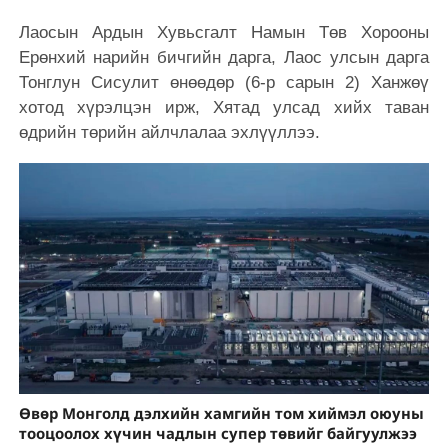
Лаосын Ардын Хувьсгалт Намын Төв Хорооны
Ерөнхий нарийн бичгийн дарга, Лаос улсын дарга
Тонглун Сисулит өнөөдөр (6-р сарын 2) Ханжөү
хотод хүрэлцэн ирж, Хятад улсад хийх таван
өдрийн төрийн айлчлалаа эхлүүллээ.
Өвөр Монголд дэлхийн хамгийн том хиймэл оюуны
тооцоолох хүчин чадлын супер төвийг байгуулжээ