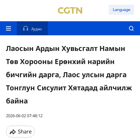
Language
Аудио
Лаосын Ардын Хувьсгалт Намын
Төв Хорооны Ерөнхий нарийн
бичгийн дарга, Лаос улсын дарга
Тонглун Сисулит Хятадад айлчилж
байна
2026-06-02 07:48:12
Share