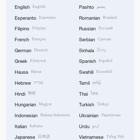
English
پښتو
English
Pashto
Esperanto
Română
Esperanto
Romanian
Filipino
Русский
Filipino
Russian
Français
Српски
French
Serbian
Deutsch
සිංහල
German
Sinhala
Ελληνικά
Español
Greek
Spanish
Hausa
Kiswahili
Hausa
Swahili
עברית
தமிழ்
Hebrew
Tamil
हिन्दी
ไทย
Hindi
Thai
Magyar
Türkçe
Hungarian
Turkish
Bahasa Indonesia
Українська
Indonesian
Ukrainian
Italiano
اردو
Italian
Urdu
日本語
Tiếng Việt
Japanese
Vietnamese