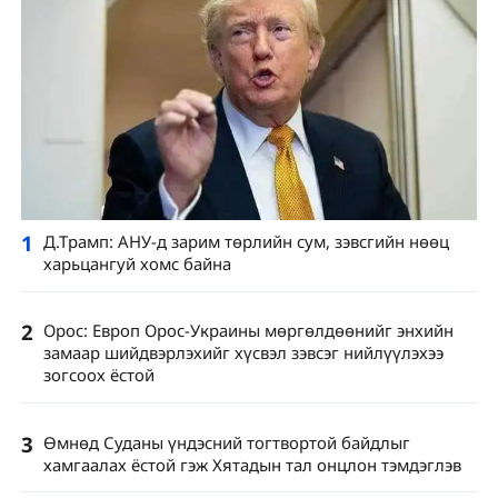
1
Д.Трамп: АНУ-д зарим төрлийн сум, зэвсгийн нөөц
харьцангуй хомс байна
2
Орос: Европ Орос-Украины мөргөлдөөнийг энхийн
замаар шийдвэрлэхийг хүсвэл зэвсэг нийлүүлэхээ
зогсоох ёстой
3
Өмнөд Суданы үндэсний тогтвортой байдлыг
хамгаалах ёстой гэж Хятадын тал онцлон тэмдэглэв