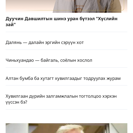
Дуучин Давшилтын шинэ уран бүтээл "Хүслийн
зай"
Далянь — далайн эргийн сэрүүн хот
Чиньхуандао — байгаль, соёлын хослол
Алтан бумба ба хутагт хувилгаадыг тодруулах журам
Хувилгаан дүрийн залгамжлалын тогтолцоо хэрхэн
үүссэн бэ?