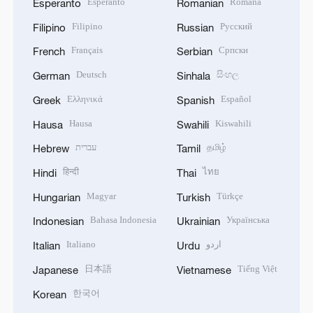
Esperanto
Română
Esperanto
Romanian
Filipino
Русский
Filipino
Russian
Français
Српски
French
Serbian
Deutsch
සිංහල
German
Sinhala
Ελληνικά
Español
Greek
Spanish
Hausa
Kiswahili
Hausa
Swahili
עברית
தமிழ்
Hebrew
Tamil
हिन्दी
ไทย
Hindi
Thai
Magyar
Türkçe
Hungarian
Turkish
Bahasa Indonesia
Українська
Indonesian
Ukrainian
Italiano
اردو
Italian
Urdu
日本語
Tiếng Việt
Japanese
Vietnamese
한국어
Korean