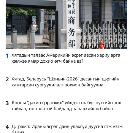
1
Хятадын талаас Америкийн эсрэг авсан хариу арга
хэмжээ ямар дохио өгч байна вэ?
2
Хятад, Беларусь “Шэньин-2026” десантын цэргийн
хамтарсан сургуулилалт зохион байгуулна
3
Японы “дахин цэрэгжих” үйлдэл нь бүс нутгийн энх
тайван, тогтвортой байдалд заналхийлж байна
4
Д.Трамп: Ираны эсрэг дайн удахгүй дуусна гэж үзэж
байна