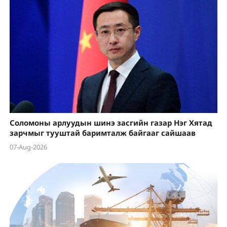
Соломоны арлуудын шинэ засгийн газар Нэг Хятад
зарчмыг тууштай баримталж байгааг сайшаав
07-Aug-2026