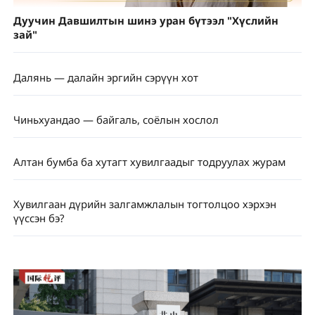
Дуучин Давшилтын шинэ уран бүтээл "Хүслийн
зай"
Далянь — далайн эргийн сэрүүн хот
Чиньхуандао — байгаль, соёлын хослол
Алтан бумба ба хутагт хувилгаадыг тодруулах журам
Хувилгаан дүрийн залгамжлалын тогтолцоо хэрхэн
үүссэн бэ?