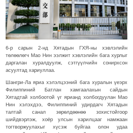
6-р сарын 2-нд Хятадын ГХЯ-ны хэвлэлийн
төлөөлөгч Мао Нин ээлжит хэвлэлийн бага хурлыг
даргалан хуралдуулж, сэтгүүлчийн сонирхсон
асуултад хариуллаа.
Шангри-Ла яриа хэлэлцээний бага хуралын үеэрх
Филиппиний Батлан хамгаалахын сайдын
Хятадтай холбоотой үг ярианд холбогдуулан Мао
Нин хэлэхдээ, Филиппиний удирдагч Хятадын
талтай санал зөрөлдөөнөө зохистойгоор
шийдвэрлэж, хоёр улсын харилцааг намжаан
тогтворжуулахыг хүсэж буйгаа олон удаа