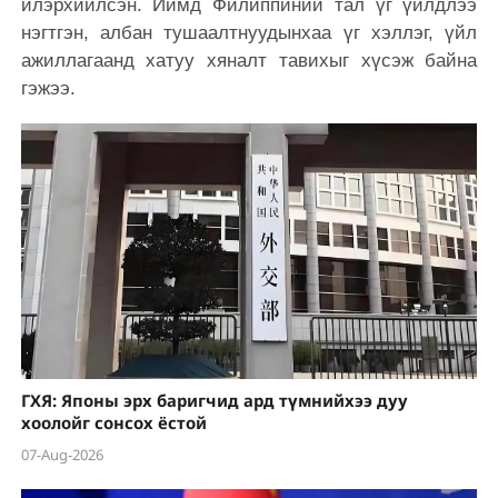
илэрхийлсэн. Иймд Филиппиний тал үг үйлдлээ
нэгтгэн, албан тушаалтнуудынхаа үг хэллэг, үйл
ажиллагаанд хатуу хяналт тавихыг хүсэж байна
гэжээ.
ГХЯ: Японы эрх баригчид ард түмнийхээ дуу
хоолойг сонсох ёстой
07-Aug-2026