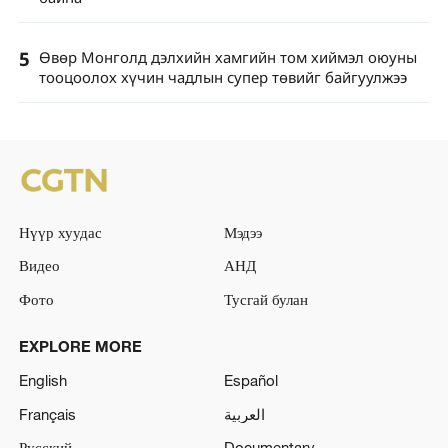
5
Өвөр Монголд дэлхийн хамгийн том хиймэл оюуны
тооцоолох хүчин чадлын супер төвийг байгуулжээ
Нүүр хуудас
Мэдээ
Видео
АНД
Фото
Тусгай булан
EXPLORE MORE
English
Español
Français
العربية
Русский
Documentary