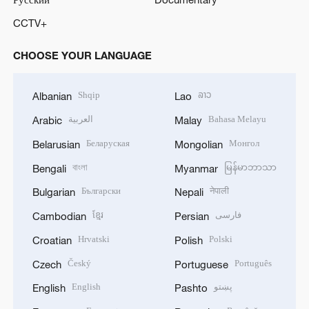
CCTV+
CHOOSE YOUR LANGUAGE
Shqip
ລາວ
Albanian
Lao
العربية
Bahasa Melayu
Arabic
Malay
Беларуская
Монгол
Belarusian
Mongolian
বাংলা
မြန်မာဘာသာ
Bengali
Myanmar
Български
नेपाली
Bulgarian
Nepali
ខ្មែរ
فارسی
Cambodian
Persian
Hrvatski
Polski
Croatian
Polish
Český
Português
Czech
Portuguese
English
پښتو
English
Pashto