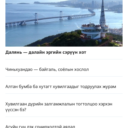
Далянь — далайн эргийн сэрүүн хот
Чиньхуандао — байгаль, соёлын хослол
Алтан бумба ба хутагт хувилгаадыг тодруулах журам
Хувилгаан дүрийн залгамжлалын тогтолцоо хэрхэн
үүссэн бэ?
Агуйн гүн дэх сонирхолтой аялал