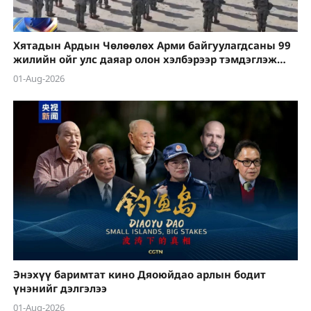
Хятадын Ардын Чөлөөлөх Арми байгуулагдсаны 99
жилийн ойг улс даяар олон хэлбэрээр тэмдэглэж
байна
01-Aug-2026
Энэхүү баримтат кино Дяоюйдао арлын бодит
үнэнийг дэлгэлээ
01-Aug-2026