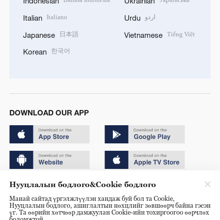
Indonesian
Ukrainian
Italiano
اردو
Italian
Urdu
日本語
Tiếng Việt
Japanese
Vietnamese
한국어
Korean
DOWNLOAD OUR APP
Нууцлалын бодлого&Cookie бодлого
Copyright © 2024 CGTN.
Манай сайтад үргэлжлүүлэн хандаж буй бол та Cookie,
京ICP备20000184号
Нууцлалын бодлого, ашиглалтын нөхцлийг зөвшөөрч байна гэсэн
үг. Та өөрийн хөтчөөр дамжуулан Cookie-ийн тохиргоогоо өөрчлөх
京公网安备 11010502050052号
боломжтой.