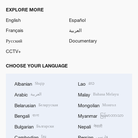
EXPLORE MORE
English
Español
Français
العربية
Русский
Documentary
CCTV+
CHOOSE YOUR LANGUAGE
Shqip
ລາວ
Albanian
Lao
العربية
Bahasa Melayu
Arabic
Malay
Беларуская
Монгол
Belarusian
Mongolian
বাংলা
မြန်မာဘာသာ
Bengali
Myanmar
Български
नेपाली
Bulgarian
Nepali
ខ្មែរ
فارسی
Cambodian
Persian