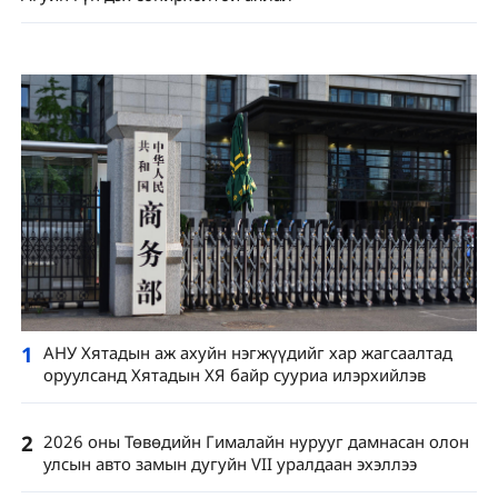
1
АНУ Хятадын аж ахуйн нэгжүүдийг хар жагсаалтад
оруулсанд Хятадын ХЯ байр сууриа илэрхийлэв
2
2026 оны Төвөдийн Гималайн нурууг дамнасан олон
улсын авто замын дугуйн VII уралдаан эхэллээ