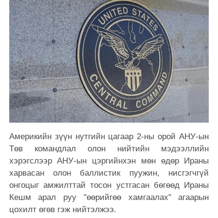
Америкийн зүүн нутгийн цагаар 2-ны орой АНУ-ын
Төв командлал олон нийтийн мэдээллийн
хэрэгслээр АНУ-ын цэргийнхэн мөн өдөр Ираны
харвасан олон баллистик пуужин, нисгэгчгүй
онгоцыг амжилттай тосон устгасан бөгөөд Ираны
Кешм арал руу "өөрийгөө хамгаалах" агаарын
цохилт өгөв гэж нийтэлжээ.