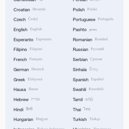
Hrvatski
Polski
Croatian
Polish
Český
Português
Czech
Portuguese
English
پښتو
English
Pashto
Esperanto
Română
Esperanto
Romanian
Filipino
Русский
Filipino
Russian
Français
Српски
French
Serbian
Deutsch
සිංහල
German
Sinhala
Ελληνικά
Español
Greek
Spanish
Hausa
Kiswahili
Hausa
Swahili
עברית
தமிழ்
Hebrew
Tamil
हिन्दी
ไทย
Hindi
Thai
Magyar
Türkçe
Hungarian
Turkish
Bahasa Indonesia
Українська