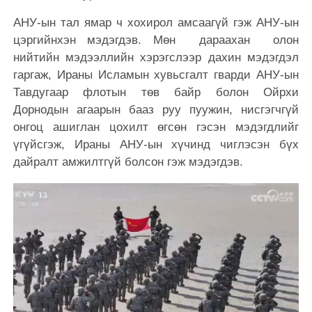
АНУ-ын тал ямар ч хохирол амсаагүй гэж АНУ-ын
цэргийнхэн мэдэгдэв. Мөн дараахан олон
нийтийн мэдээллийн хэрэгслээр дахин мэдэгдэл
гаргаж, Ираны Исламын хувьсгалт гварди АНУ-ын
Тавдугаар флотын төв байр болон Ойрхи
Дорнодын агаарын бааз руу пуужин, нисгэгчгүй
онгоц ашиглан цохилт өгсөн гэсэн мэдэгдлийг
үгүйсгэж, Ираны АНУ-ын хүчинд чиглэсэн бүх
дайралт амжилтгүй болсон гэж мэдэгдэв.