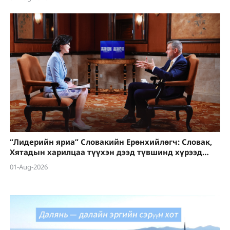
“Лидерийн яриа” Словакийн Ерөнхийлөгч: Словак,
Хятадын харилцаа түүхэн дээд түвшинд хүрээд
байна
01-Aug-2026