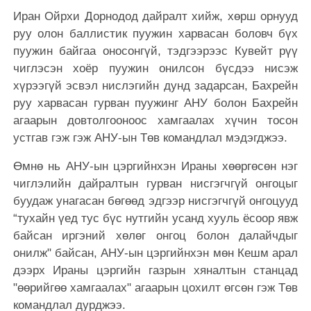
Иран Ойрхи Дорнодод дайралт хийж, хөрш орнууд
руу олон баллистик пуужин харвасан боловч бүх
пуужин байгаа оносонгүй, тэдгээрээс Кувейт рүү
чиглэсэн хоёр пуужин онилсон бүсдээ нисэж
хүрээгүй эсвэл нислэгийн дунд задарсан, Бахрейн
руу харвасан гурван пуужинг АНУ болон Бахрейн
агаарын довтолгооноос хамгаалах хүчин тосон
устгав гэж гэж АНУ-ын Төв командлал мэдэгджээ.
Өмнө нь АНУ-ын цэргийнхэн Ираны хөөргөсөн нэг
чиглэлийн дайралтын гурван нисгэгчгүй онгоцыг
буудаж унагасан бөгөөд эдгээр нисгэгчгүй онгоцууд
“тухайн үед тус бүс нутгийн усанд хууль ёсоор явж
байсан иргэний хөлөг онгоц болон далайчдыг
онилж" байсан, АНУ-ын цэргийнхэн мөн Кешм арал
дээрх Ираны цэргийн газрын хяналтын станцад
"өөрийгөө хамгаалах" агаарын цохилт өгсөн гэж Төв
командлал дурджээ.