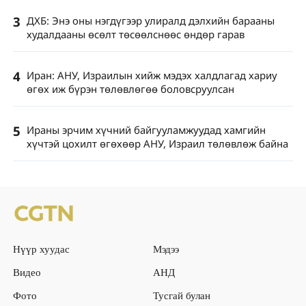
3
ДХБ: Энэ оны нэгдүгээр улиралд дэлхийн барааны
худалдааны өсөлт төсөөлснөөс өндөр гарав
4
Иран: АНУ, Израилын хийж мэдэх халдлагад хариу
өгөх иж бүрэн төлөвлөгөө боловсруулсан
5
Ираны эрчим хүчний байгууламжуудад хамгийн
хүчтэй цохилт өгөхөөр АНУ, Израил төлөвлөж байна
Нүүр хуудас
Мэдээ
Видео
АНД
Фото
Тусгай булан