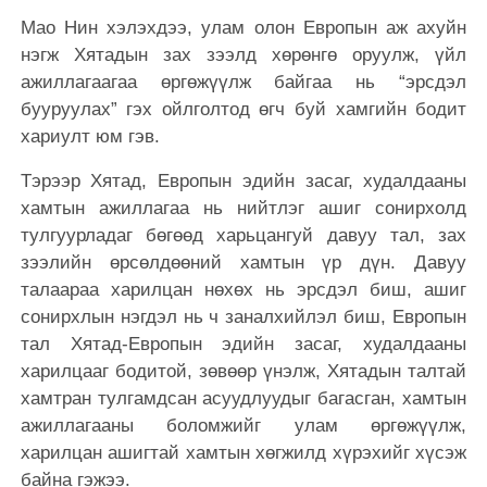
Мао Нин хэлэхдээ, улам олон Европын аж ахуйн
нэгж Хятадын зах зээлд хөрөнгө оруулж, үйл
ажиллагаагаа өргөжүүлж байгаа нь “эрсдэл
бууруулах” гэх ойлголтод өгч буй хамгийн бодит
хариулт юм гэв.
Тэрээр Хятад, Европын эдийн засаг, худалдааны
хамтын ажиллагаа нь нийтлэг ашиг сонирхолд
тулгуурладаг бөгөөд харьцангуй давуу тал, зах
зээлийн өрсөлдөөний хамтын үр дүн. Давуу
талаараа харилцан нөхөх нь эрсдэл биш, ашиг
сонирхлын нэгдэл нь ч заналхийлэл биш, Европын
тал Хятад-Европын эдийн засаг, худалдааны
харилцааг бодитой, зөвөөр үнэлж, Хятадын талтай
хамтран тулгамдсан асуудлуудыг багасган, хамтын
ажиллагааны боломжийг улам өргөжүүлж,
харилцан ашигтай хамтын хөгжилд хүрэхийг хүсэж
байна гэжээ.