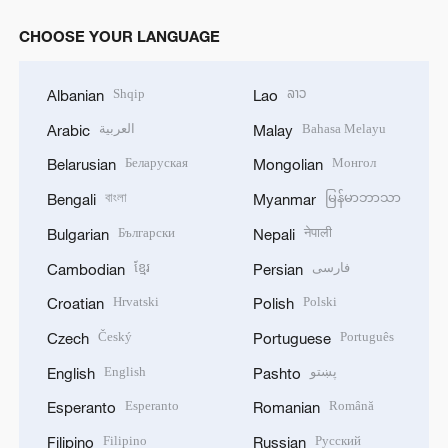
CHOOSE YOUR LANGUAGE
Shqip
ລາວ
Albanian
Lao
العربية
Bahasa Melayu
Arabic
Malay
Беларуская
Монгол
Belarusian
Mongolian
বাংলা
မြန်မာဘာသာ
Bengali
Myanmar
Български
नेपाली
Bulgarian
Nepali
ខ្មែរ
فارسی
Cambodian
Persian
Hrvatski
Polski
Croatian
Polish
Český
Português
Czech
Portuguese
English
پښتو
English
Pashto
Esperanto
Română
Esperanto
Romanian
Filipino
Русский
Filipino
Russian