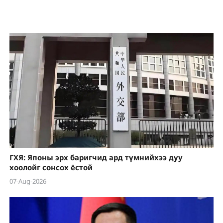
ГХЯ: Японы эрх баригчид ард түмнийхээ дуу
хоолойг сонсох ёстой
07-Aug-2026