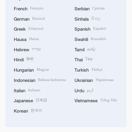
Français
Српски
French
Serbian
Deutsch
සිංහල
German
Sinhala
Ελληνικά
Español
Greek
Spanish
Hausa
Kiswahili
Hausa
Swahili
עברית
தமிழ்
Hebrew
Tamil
हिन्दी
ไทย
Hindi
Thai
Magyar
Türkçe
Hungarian
Turkish
Bahasa Indonesia
Українська
Indonesian
Ukrainian
Italiano
اردو
Italian
Urdu
日本語
Tiếng Việt
Japanese
Vietnamese
한국어
Korean