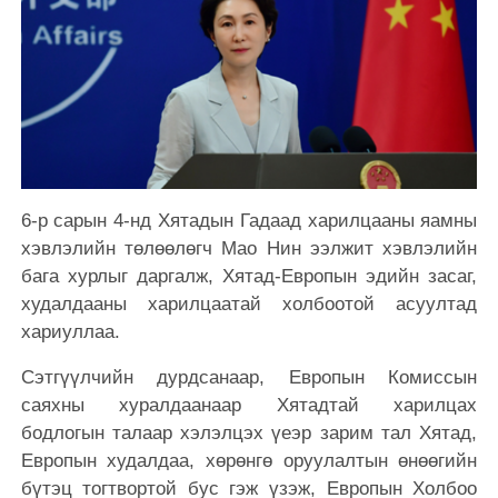
6-р сарын 4-нд Хятадын Гадаад харилцааны яамны
хэвлэлийн төлөөлөгч Мао Нин ээлжит хэвлэлийн
бага хурлыг даргалж, Хятад-Европын эдийн засаг,
худалдааны харилцаатай холбоотой асуултад
хариуллаа.
Сэтгүүлчийн дурдсанаар, Европын Комиссын
саяхны хуралдаанаар Хятадтай харилцах
бодлогын талаар хэлэлцэх үеэр зарим тал Хятад,
Европын худалдаа, хөрөнгө оруулалтын өнөөгийн
бүтэц тогтвортой бус гэж үзэж, Европын Холбоо