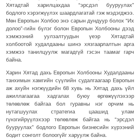
Хятадтай харилцахдаа “эрсдэл бууруулах”
бодлого хэрэгжүүлэх шаардлагатай гэж мэдэгджээ.
Мөн Европын Холбоо энэ сарын дундуур болох “Их
долоо”-гийн бүлэг болон Европын Холбооны дээд
хэмжээний уулзалтуудын үеэр Хятадтай
холбоотой худалдааны шинэ хязгаарлалтын арга
хэмжээ танилцуулж магадгүй гэсэн таамаг гарч
байна.
Харин Хятад дахь Европын Холбооны Худалдааны
танхимын хамгийн сүүлийн судалгаагаар Европын
аж ахуйн нэгжүүдийн 68 хувь нь Хятад дахь үйл
ажиллагаагаа хадгалах буюу өргөжүүлэхээр
төлөвлөж байгаа бол гуравны нэг орчим нь
нутагшуулах стратегиа цаашид улам
гүнзгийрүүлэхээр төлөвлөж байгаа нь “эрсдэл
бууруулах” бодлого Европын бизнесийн хүрээний
бодит сонголт болоогүйг харуулж байна.