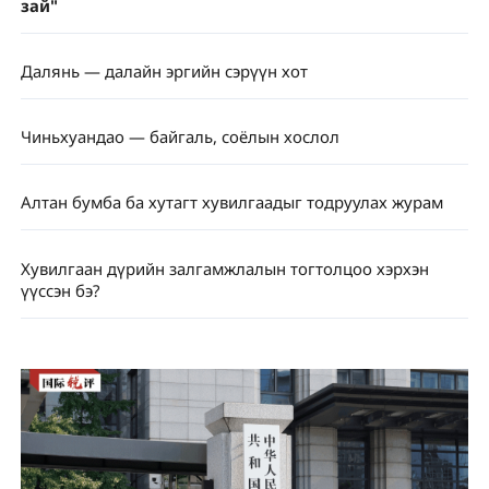
зай"
Далянь — далайн эргийн сэрүүн хот
Чиньхуандао — байгаль, соёлын хослол
Алтан бумба ба хутагт хувилгаадыг тодруулах журам
Хувилгаан дүрийн залгамжлалын тогтолцоо хэрхэн
үүссэн бэ?