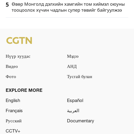
5
Өвөр Монголд дэлхийн хамгийн том хиймэл оюуны
тооцоолох хүчин чадлын супер төвийг байгуулжээ
Нүүр хуудас
Мэдээ
Видео
АНД
Фото
Тусгай булан
EXPLORE MORE
English
Español
Français
العربية
Русский
Documentary
CCTV+