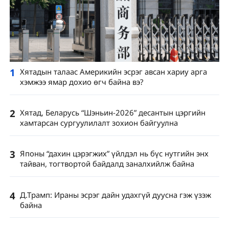
1
Хятадын талаас Америкийн эсрэг авсан хариу арга
хэмжээ ямар дохио өгч байна вэ?
2
Хятад, Беларусь “Шэньин-2026” десантын цэргийн
хамтарсан сургуулилалт зохион байгуулна
3
Японы “дахин цэрэгжих” үйлдэл нь бүс нутгийн энх
тайван, тогтвортой байдалд заналхийлж байна
4
Д.Трамп: Ираны эсрэг дайн удахгүй дуусна гэж үзэж
байна