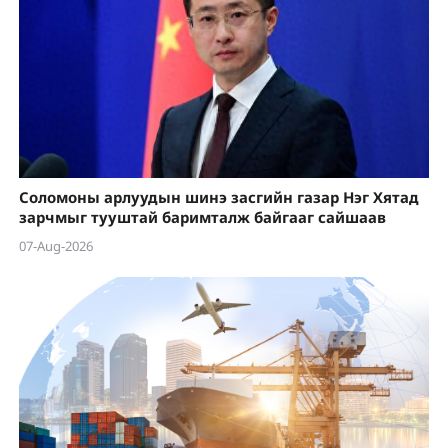
Соломоны арлуудын шинэ засгийн газар Нэг Хятад
зарчмыг тууштай баримталж байгааг сайшаав
07-Aug-2026