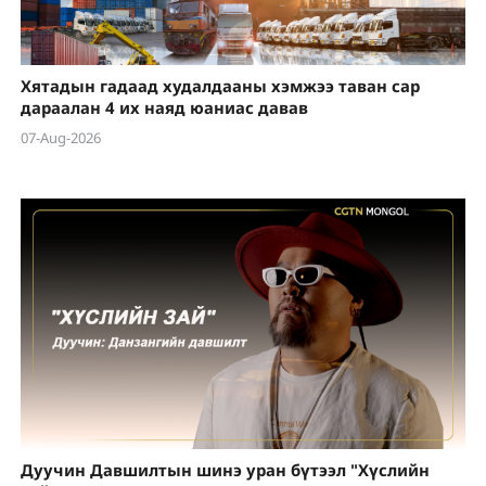
Хятадын гадаад худалдааны хэмжээ таван сар
дараалан 4 их наяд юаниас давав
07-Aug-2026
Дуучин Давшилтын шинэ уран бүтээл "Хүслийн