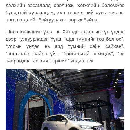
дэлхийн засаглалд оролцож, хөгжлийн боломжоо
бусадтай хуваалцаж, хүн төрөлхтний хувь заяаны
цогц нэгдлийг байгуулахыг зорьж байна.
Шинэ хөгжлийн үзэл нь Хятадын соёлын гүн үндэс
дээр тулгуурладаг. Үүнд: “ард түмнийг төв болгох”,
“улсын үндэс нь ард түмний сайн сайхан”,
“шинэчлэл зайлшгүй”, “байгальтай зохицох”, “эв
найрамдалтай хамт орших” явдал юм.