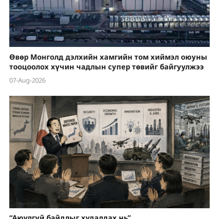
Өвөр Монголд дэлхийн хамгийн том хиймэл оюуны
тооцоолох хүчин чадлын супер төвийг байгуулжээ
07-Aug-2026
“Аюулгүй байдлыг худалдах нь”