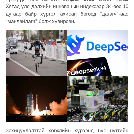
Хятад улс дэлхийн инновацын индексээр 34-өөс 10
дугаар байр хүртэл ахисан бөгөөд “дагагч”-аас
“манлайлагч” болж хувирсан.
Зохицуулалттай хөгжлийн хүрээнд бүс нутгийн