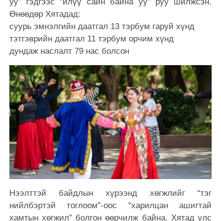
уу” гэдгээс “илүү сайн байна уу” руу шилжсэн.
Өнөөдөр Хятадад:
суурь эмнэлгийн даатгал 13 тэрбум гаруй хүнд
тэтгэврийн даатгал 11 тэрбум орчим хүнд
дундаж наслалт 79 нас болсон
Нээлттэй байдлын хүрээнд хөгжлийг “тэг
нийлбэртэй тоглоом”-оос “харилцан ашигтай
хамтын хөгжил” болгон өөрчилж байна. Хятад улс