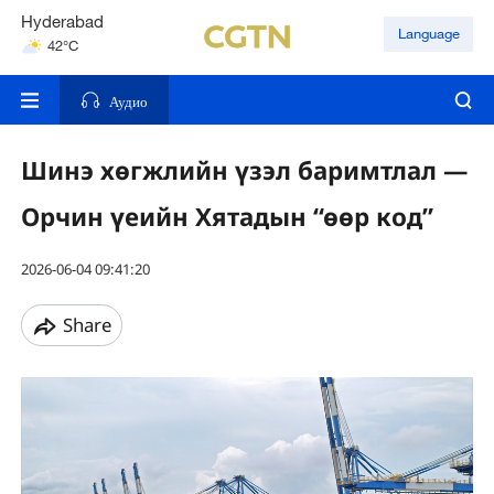
Hyderabad
Language
42°C
Mumbai
31°C
Аудио
Шинэ хөгжлийн үзэл баримтлал —
Орчин үеийн Хятадын “өөр код”
2026-06-04 09:41:20
Share