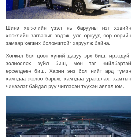
Шинэ хөгжлийн үзэл нь барууны нэг хэвийн
хөгжлийн загварыг эвдэж, улс орнууд өөр өөрийн
замаар хөгжих боломжтойг харуулж байна.
Хөгжил бол цөөн хүний давуу эрх биш, ирээдүйг
золиослох зүйл биш, мөн тэг нийлбэртэй
өрсөлдөөн биш. Харин энэ бол нийт ард түмэн
хамтдаа жолоо барьж, хамтдаа урагшлах, хамтын
чинээлэг байдал руу чиглэсэн түүхэн аялал юм.