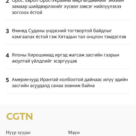
2
Орос: Европ Орос-Украины мөргөлдөөнийг энхийн
замаар шийдвэрлэхийг хүсвэл зэвсэг нийлүүлэхээ
зогсоох ёстой
3
Өмнөд Суданы үндэсний тогтвортой байдлыг
хамгаалах ёстой гэж Хятадын тал онцлон тэмдэглэв
4
Японы Хирошимад иргэд жагсаж засгийн газрын
аюултай үйлдлийг эсэргүүцэв
5
Америкчууд Ирантай холбоотой дайнаас илүү эдийн
засгийн асуудалд санаа зовниж байна
Нүүр хуудас
Мэдээ