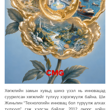
Хөгжлийн замын хувьд шинэ үзэл нь инновацад
суурилсан хөгжлийг түлхүү хэрэгжүүлж байна. Ши
Жиньпин “Технологийн инновац бол түрүүлж алхах
түлхүүр” гэж хэлсэн байдаг. 2012 оноос хойш