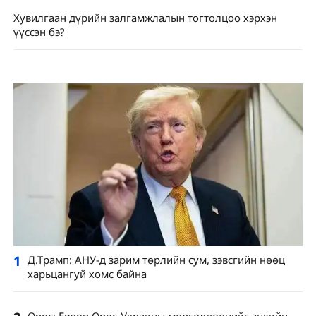
Хувилгаан дүрийн залгамжлалын тогтолцоо хэрхэн
үүссэн бэ?
1
Д.Трамп: АНУ-д зарим төрлийн сум, зэвсгийн нөөц
харьцангуй хомс байна