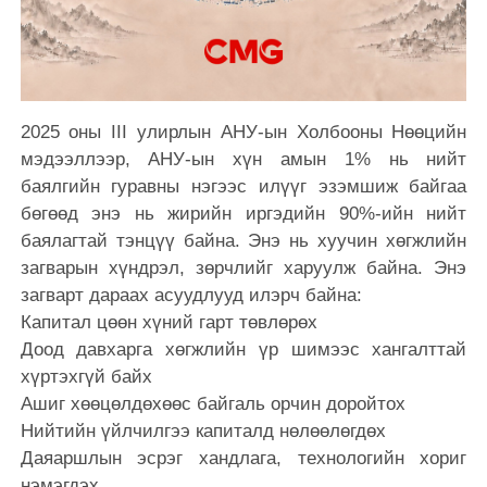
2025 оны III улирлын АНУ-ын Холбооны Нөөцийн
мэдээллээр, АНУ-ын хүн амын 1% нь нийт
баялгийн гуравны нэгээс илүүг эзэмшиж байгаа
бөгөөд энэ нь жирийн иргэдийн 90%-ийн нийт
баялагтай тэнцүү байна. Энэ нь хуучин хөгжлийн
загварын хүндрэл, зөрчлийг харуулж байна. Энэ
загварт дараах асуудлууд илэрч байна:
Капитал цөөн хүний гарт төвлөрөх
Доод давхарга хөгжлийн үр шимээс хангалттай
хүртэхгүй байх
Ашиг хөөцөлдөхөөс байгаль орчин доройтох
Нийтийн үйлчилгээ капиталд нөлөөлөгдөх
Даяаршлын эсрэг хандлага, технологийн хориг
нэмэгдэх