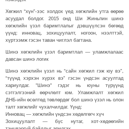
Хөгжил “хүн”-ээс холдох үед хөгжлийн утга өөрөө
асуудал болдог. 2015 онд Ши Жиньпин шинэ
хөгжлийн үзэл баримтлалыг дэвшүүлсэн бөгөөд
үүнд: инновац, зохицуулалт, ногоон, нээлттэй,
хүртээмж гэсэн таван чиглэл багтана.
Шинэ хөгжлийн үзэл баримтлал — уламжлалаас
давсан шинэ логик
Шинэ хөгжлийн үзэл нь “сайн хөгжил гэж юу вэ”,
“түүнд хэрхэн хүрэх вэ” гэсэн үндсэн асуултад
хариулдаг. "Шинэ" гэдэг нь юуны түрүүнд
сэтгэлгээний өөрчлөлт юм. Уламжлалт хөгжил
ДНБ-ийн өсөлтөд төвлөрдөг бол шинэ үзэл нь олон
талт хөгжлийг чухалчилдаг. Үүнд:
Инновац — хөгжлийн үндсэн хөдөлгөгч хүч
Зохицуулалт — бүс нутаг, хот-хөдөөгийн
тэнцвэргүй байдлыг арилгах