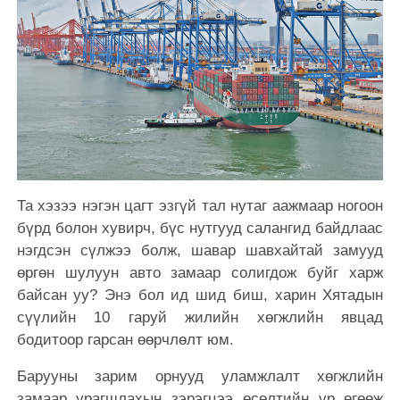
Та хэзээ нэгэн цагт эзгүй тал нутаг аажмаар ногоон
бүрд болон хувирч, бүс нутгууд салангид байдлаас
нэгдсэн сүлжээ болж, шавар шавхайтай замууд
өргөн шулуун авто замаар солигдож буйг харж
байсан уу? Энэ бол ид шид биш, харин Хятадын
сүүлийн 10 гаруй жилийн хөгжлийн явцад
бодитоор гарсан өөрчлөлт юм.
Барууны зарим орнууд уламжлалт хөгжлийн
замаар урагшлахын зэрэгцээ өсөлтийн үр өгөөж