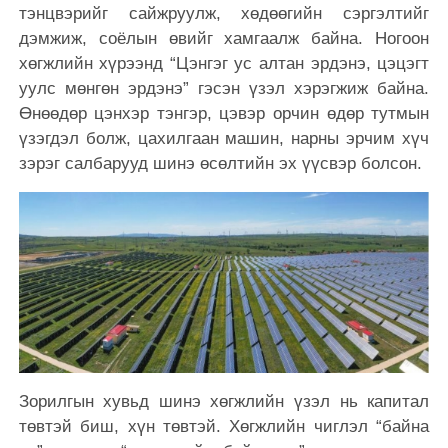
тэнцвэрийг сайжруулж, хөдөөгийн сэргэлтийг
дэмжиж, соёлын өвийг хамгаалж байна. Ногоон
хөгжлийн хүрээнд “Цэнгэг ус алтан эрдэнэ, цэцэгт
уулс мөнгөн эрдэнэ” гэсэн үзэл хэрэгжиж байна.
Өнөөдөр цэнхэр тэнгэр, цэвэр орчин өдөр тутмын
үзэгдэл болж, цахилгаан машин, нарны эрчим хүч
зэрэг салбарууд шинэ өсөлтийн эх үүсвэр болсон.
Зорилгын хувьд шинэ хөгжлийн үзэл нь капитал
төвтэй биш, хүн төвтэй. Хөгжлийн чиглэл “байна