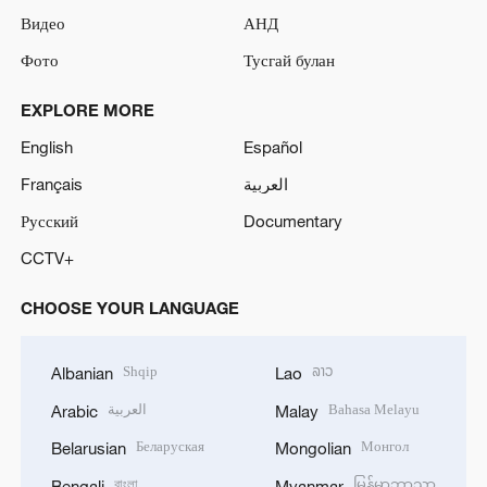
Видео
АНД
Фото
Тусгай булан
EXPLORE MORE
English
Español
Français
العربية
Русский
Documentary
CCTV+
CHOOSE YOUR LANGUAGE
Shqip
ລາວ
Albanian
Lao
العربية
Bahasa Melayu
Arabic
Malay
Беларуская
Монгол
Belarusian
Mongolian
বাংলা
မြန်မာဘာသာ
Bengali
Myanmar