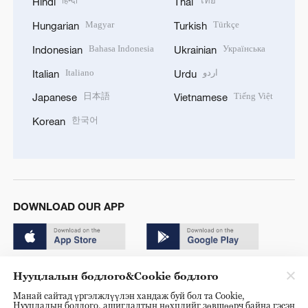
हिन्दी
ไทย
Hindi
Thai
Magyar
Türkçe
Hungarian
Turkish
Bahasa Indonesia
Українська
Indonesian
Ukrainian
Italiano
اردو
Italian
Urdu
日本語
Tiếng Việt
Japanese
Vietnamese
한국어
Korean
DOWNLOAD OUR APP
Нууцлалын бодлого&Cookie бодлого
Манай сайтад үргэлжлүүлэн хандаж буй бол та Cookie,
Нууцлалын бодлого, ашиглалтын нөхцлийг зөвшөөрч байна гэсэн
Copyright © 2024 CGTN.