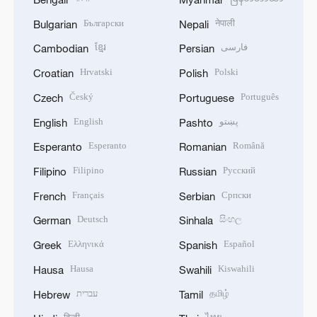
Български
नेपाली
Bulgarian
Nepali
ខ្មែរ
فارسی
Cambodian
Persian
Hrvatski
Polski
Croatian
Polish
Český
Português
Czech
Portuguese
English
پښتو
English
Pashto
Esperanto
Română
Esperanto
Romanian
Filipino
Русский
Filipino
Russian
Français
Српски
French
Serbian
Deutsch
සිංහල
German
Sinhala
Ελληνικά
Español
Greek
Spanish
Hausa
Kiswahili
Hausa
Swahili
עברית
தமிழ்
Hebrew
Tamil