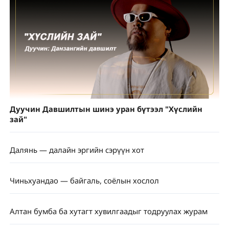
Дуучин Давшилтын шинэ уран бүтээл "Хүслийн
зай"
Далянь — далайн эргийн сэрүүн хот
Чиньхуандао — байгаль, соёлын хослол
Алтан бумба ба хутагт хувилгаадыг тодруулах журам