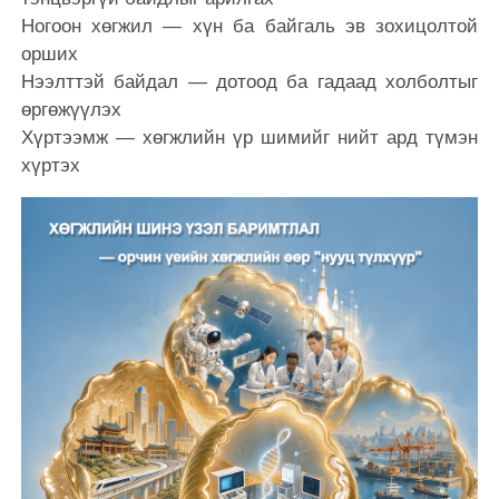
Ногоон хөгжил — хүн ба байгаль эв зохицолтой
орших
Нээлттэй байдал — дотоод ба гадаад холболтыг
өргөжүүлэх
Хүртээмж — хөгжлийн үр шимийг нийт ард түмэн
хүртэх