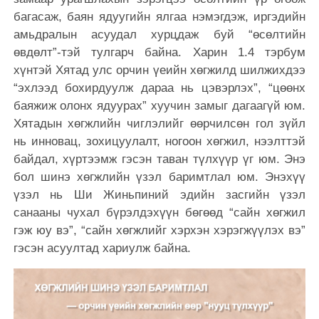
багасаж, баян ядуугийн ялгаа нэмэгдэж, иргэдийн
амьдралын асуудал хурцдаж буй “өсөлтийн
өвдөлт”-тэй тулгарч байна. Харин 1.4 тэрбум
хүнтэй Хятад улс орчин үеийн хөгжилд шилжихдээ
“эхлээд бохирдуулж дараа нь цэвэрлэх”, “цөөнх
баяжиж олонх ядуурах” хуучин замыг дагаагүй юм.
Хятадын хөгжлийн чиглэлийг өөрчилсөн гол зүйл
нь инновац, зохицуулалт, ногоон хөгжил, нээлттэй
байдал, хүртээмж гэсэн таван түлхүүр үг юм. Энэ
бол шинэ хөгжлийн үзэл баримтлал юм. Энэхүү
үзэл нь Ши Жиньпиний эдийн засгийн үзэл
санааны чухал бүрэлдэхүүн бөгөөд “сайн хөгжил
гэж юу вэ”, “сайн хөгжлийг хэрхэн хэрэгжүүлэх вэ”
гэсэн асуултад хариулж байна.