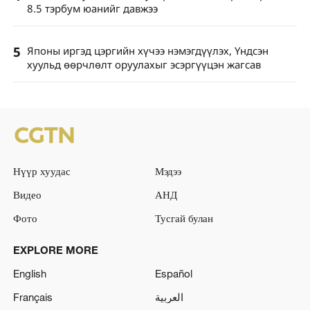
8.5 тэрбум юанийг давжээ
5
Японы иргэд цэргийн хүчээ нэмэгдүүлэх, Үндсэн
хуульд өөрчлөлт оруулахыг эсэргүүцэн жагсав
Нүүр хуудас
Мэдээ
Видео
АНД
Фото
Тусгай булан
EXPLORE MORE
English
Español
Français
العربية