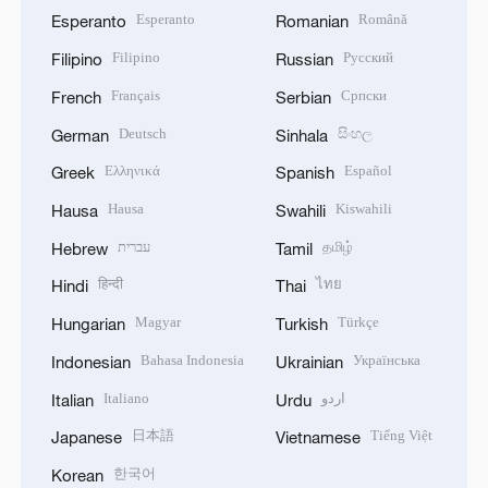
Esperanto
Română
Esperanto
Romanian
Filipino
Русский
Filipino
Russian
Français
Српски
French
Serbian
Deutsch
සිංහල
German
Sinhala
Ελληνικά
Español
Greek
Spanish
Hausa
Kiswahili
Hausa
Swahili
עברית
தமிழ்
Hebrew
Tamil
हिन्दी
ไทย
Hindi
Thai
Magyar
Türkçe
Hungarian
Turkish
Bahasa Indonesia
Українська
Indonesian
Ukrainian
Italiano
اردو
Italian
Urdu
日本語
Tiếng Việt
Japanese
Vietnamese
한국어
Korean