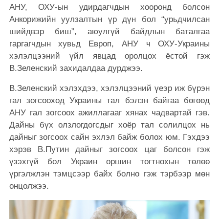
АНУ, ОХУ-ын удирдагчдын хооронд болсон
Анкорижийн уулзалтын үр дүн бол “урьдчилсан
шийдвэр биш”, аюулгүй байдлын баталгаа
гаргагчдын хувьд Европ, АНУ ч ОХУ-Украины
хэлэлцээний үйл явцад оролцох ёстой гэж
В.Зеленский захидалдаа дурджээ.
В.Зеленский хэлэхдээ, хэлэлцээний үеэр иж бүрэн
гал зогсооход Украины тал бэлэн байгаа бөгөөд
АНУ гал зогсоох ажиллагааг хянах чадвартай гэв.
Дайны бүх олзлогдогсдыг хоёр тал солилцох нь
дайныг зогсоох сайн эхлэл байж болох юм. Гэхдээ
хэрэв В.Путин дайныг зогсоох цаг болсон гэж
үзэхгүй бол Украин оршин тогтнохын төлөө
үргэлжлэн тэмцсээр байх болно гэж тэрбээр мөн
онцолжээ.