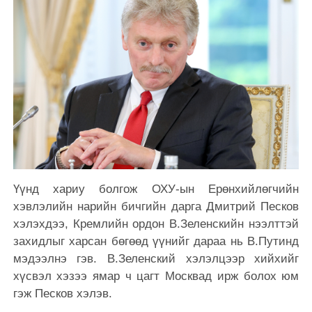
Үүнд хариу болгож ОХУ-ын Ерөнхийлөгчийн
хэвлэлийн нарийн бичгийн дарга Дмитрий Песков
хэлэхдээ, Кремлийн ордон В.Зеленскийн нээлттэй
захидлыг харсан бөгөөд үүнийг дараа нь В.Путинд
мэдээлнэ гэв. В.Зеленский хэлэлцээр хийхийг
хүсвэл хэзээ ямар ч цагт Москвад ирж болох юм
гэж Песков хэлэв.