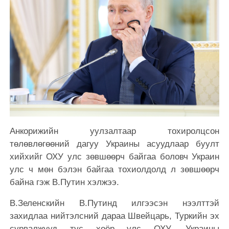
Анкорижийн уулзалтаар тохиролцсон
төлөвлөгөөний дагуу Украины асуудлаар буулт
хийхийг ОХУ улс зөвшөөрч байгаа боловч Украин
улс ч мөн бэлэн байгаа тохиолдолд л зөвшөөрч
байна гэж В.Путин хэлжээ.
В.Зеленскийн В.Путинд илгээсэн нээлттэй
захидлаа нийтэлсний дараа Швейцарь, Туркийн эх
сурвалжууд тус хоёр улс ОХУ, Украины