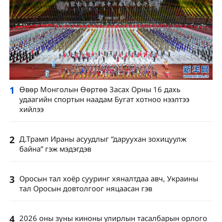
1
Өвөр Монголын Өөртөө Засах Орны 16 дахь
удаагийн спортын наадам Бугат хотноо нээлтээ
хийлээ
2
Д.Трамп Ираны асуудлыг “даруухан зохицуулж
байна” гэж мэдэгдэв
3
Оросын тал хоёр сууринг хяналтдаа авч, Украины
тал Оросын довтолгоог няцаасан гэв
4
2026 оны зуны киноны улирлын тасалбарын орлого