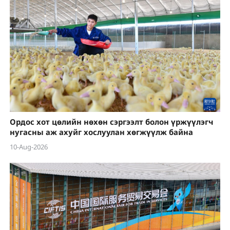
Ордос хот цөлийн нөхөн сэргээлт болон үржүүлэгч
нугасны аж ахуйг хослуулан хөгжүүлж байна
10-Aug-2026