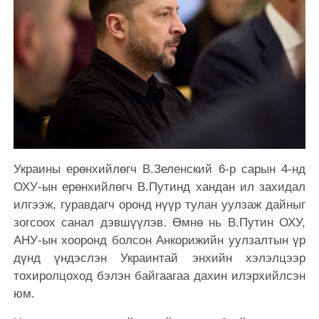
Украины ерөнхийлөгч В.Зеленский 6-р сарын 4-нд
ОХУ-ын ерөнхийлөгч В.Путинд хандан ил захидал
илгээж, гуравдагч оронд нүүр тулан уулзаж дайныг
зогсоох санал дэвшүүлэв. Өмнө нь В.Путин ОХУ,
АНУ-ын хооронд болсон Анкорижийн уулзалтын үр
дүнд үндэслэн Украинтай энхийн хэлэлцээр
тохиролцоход бэлэн байгаагаа дахин илэрхийлсэн
юм.