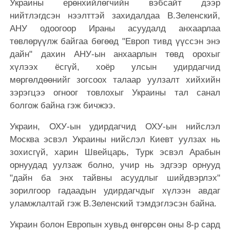
Украины ерөнхийлөгчийн вэбсайт дээр
нийтлэгдсэн нээлттэй захидалдаа В.Зеленский,
АНУ одоогоор Ираны асуудалд анхаарлаа
төвлөрүүлж байгаа бөгөөд "Европ тивд үүссэн энэ
дайн" дахин АНУ-ын анхаарлын төвд орохыг
хүлээх ёсгүй, хоёр улсын удирдагчид
мөргөлдөөнийг зогсоох талаар уулзалт хийхийн
зэрэгцээ огноог товлохыг Украины тал санал
болгож байна гэж бичжээ.
Украин, ОХУ-ын удирдагчид ОХУ-ын нийслэл
Москва эсвэл Украины нийслэл Киевт уулзах нь
зохисгүй, харин Швейцарь, Турк эсвэл Арабын
орнуудад уулзаж болно, учир нь эдгээр орнууд
"дайн ба энх тайвны асуудлыг шийдвэрлэх"
зорилгоор гадаадын удирдагчдыг хүлээн авдаг
уламжлалтай гэж В.Зеленский тэмдэглэсэн байна.
Украин болон Европын хувьд өнгөрсөн оны 8-р сард