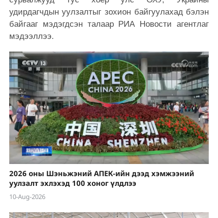
удирдагчдын уулзалтыг зохион байгуулахад бэлэн
байгааг мэдэгдсэн талаар РИА Новости агентлаг
мэдээллээ.
2026 оны Шэньжэний АПЕК-ийн дээд хэмжээний
уулзалт эхлэхэд 100 хоног үлдлээ
10-Aug-2026