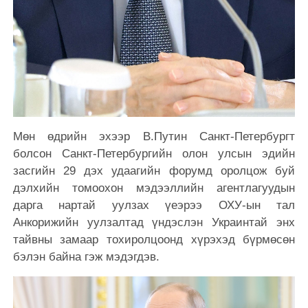
Мөн өдрийн эхээр В.Путин Санкт-Петербургт
болсон Санкт-Петербургийн олон улсын эдийн
засгийн 29 дэх удаагийн форумд оролцож буй
дэлхийн томоохон мэдээллийн агентлагуудын
дарга нартай уулзах үеэрээ ОХУ-ын тал
Анкорижийн уулзалтад үндэслэн Украинтай энх
тайвны замаар тохиролцоонд хүрэхэд бүрмөсөн
бэлэн байна гэж мэдэгдэв.