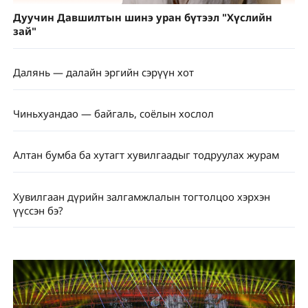
Дуучин Давшилтын шинэ уран бүтээл "Хүслийн
зай"
Далянь — далайн эргийн сэрүүн хот
Чиньхуандао — байгаль, соёлын хослол
Алтан бумба ба хутагт хувилгаадыг тодруулах журам
Хувилгаан дүрийн залгамжлалын тогтолцоо хэрхэн
үүссэн бэ?