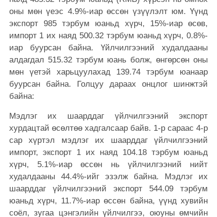
оны мөн үеэс 4.9%-иар өссөн үзүүлэлт юм. Үүнд
экспорт 985 тэрбум юаньд хүрч, 15%-иар өсөв,
импорт 1 их наяд 500.32 тэрбум юаньд хүрч, 0.8%-
иар буурсан байна. Үйлчилгээний худалдааны
алдагдал 515.32 тэрбум юань болж, өнгөрсөн оны
мөн үетэй харьцуулахад 139.74 тэрбум юанаар
буурсан байна. Голцуу дараах онцлог шинжтэй
байна:
Мэдлэг их шаарддаг үйлчилгээний экспорт
хурдацтай өсөлтөө хадгалсаар байв. 1-р сараас 4-р
сар хүртэл мэдлэг их шаарддаг үйлчилгээний
импорт, экспорт 1 их наяд 104.18 тэрбум юаньд
хүрч, 5.1%-иар өссөн нь үйлчилгээний нийт
худалдааны 44.4%-ийг эзэлж байна. Мэдлэг их
шаарддаг үйлчилгээний экспорт 544.09 тэрбум
юаньд хүрч, 11.7%-иар өссөн байна, үүнд хувийн
соёл, зугаа цэнгэлийн үйлчилгээ, оюуны өмчийн