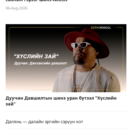
06-Aug-2026
Дуучин Давшилтын шинэ уран бүтээл "Хүслийн
зай"
Далянь — далайн эргийн сэрүүн хот