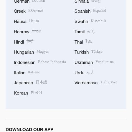
Deutsch
සිංහල
German
Sinhala
Ελληνικά
Español
Greek
Spanish
Hausa
Kiswahili
Hausa
Swahili
עברית
தமிழ்
Hebrew
Tamil
हिन्दी
ไทย
Hindi
Thai
Magyar
Türkçe
Hungarian
Turkish
Bahasa Indonesia
Українська
Indonesian
Ukrainian
Italiano
اردو
Italian
Urdu
日本語
Tiếng Việt
Japanese
Vietnamese
한국어
Korean
DOWNLOAD OUR APP