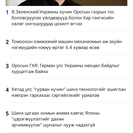
1
В.Зеленский:Украины хүчин Оросын газрын тос
боловсруулах үйлдвэрүүд болон Хар тэнгисийн
хөлөг онгоцнуудад цохилт өгчээ
2
Томоохон хэмжээний машин механизмын аж ахуйн
нэгжүүдийн нэмүү өртөг 6.4 хувиар өсөв
3
Оросын ГХЯ: Герман улс Украины нөхцөл байдлыг
хурцатгаж байна
4
Хятад улс "гурван хүчин" шинэ технологийг ашиглан
нэвтрэн тархахаас сэргийлэхийг уриалав
5
Шинэ цагаан номын анимэ хавтас Японы
"цэрэгжүүлэлтийг дахин
эрчимжүүлэх" шуналыг нууж чадахгүй