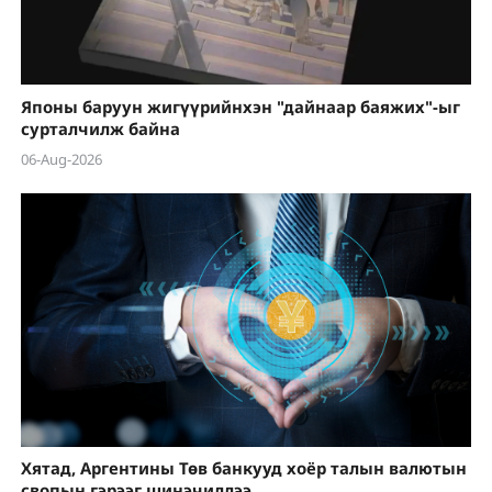
Японы баруун жигүүрийнхэн "дайнаар баяжих"-ыг
сурталчилж байна
06-Aug-2026
Хятад, Аргентины Төв банкууд хоёр талын валютын
свопын гэрээг шинэчиллээ