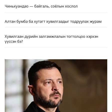
Чиньхуандао — байгаль, соёлын хослол
Алтан бумба ба хутагт хувилгаадыг тодруулах журам
Хувилгаан дүрийн залгамжлалын тогтолцоо хэрхэн
үүссэн бэ?