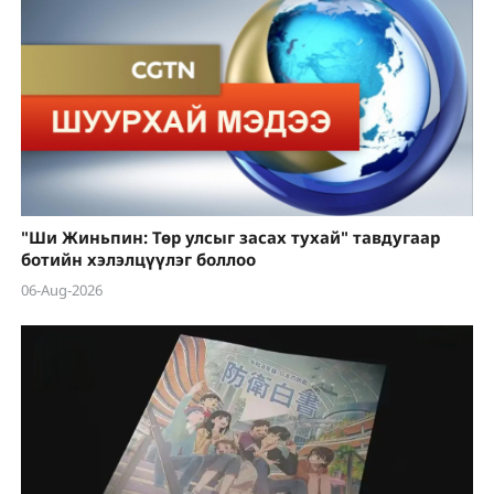
"Ши Жиньпин: Төр улсыг засах тухай" тавдугаар
ботийн хэлэлцүүлэг боллоо
06-Aug-2026