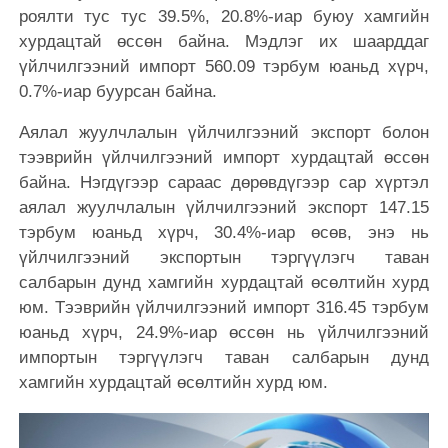
роялти тус тус 39.5%, 20.8%-иар буюу хамгийн
хурдацтай өссөн байна. Мэдлэг их шаарддаг
үйлчилгээний импорт 560.09 тэрбум юаньд хүрч,
0.7%-иар буурсан байна.
Аялал жуулчлалын үйлчилгээний экспорт болон
тээврийн үйлчилгээний импорт хурдацтай өссөн
байна. Нэгдүгээр сараас дөрөвдүгээр сар хүртэл
аялал жуулчлалын үйлчилгээний экспорт 147.15
тэрбум юаньд хүрч, 30.4%-иар өсөв, энэ нь
үйлчилгээний экспортын тэргүүлэгч таван
салбарын дунд хамгийн хурдацтай өсөлтийн хурд
юм. Тээврийн үйлчилгээний импорт 316.45 тэрбум
юаньд хүрч, 24.9%-иар өссөн нь үйлчилгээний
импортын тэргүүлэгч таван салбарын дунд
хамгийн хурдацтай өсөлтийн хурд юм.