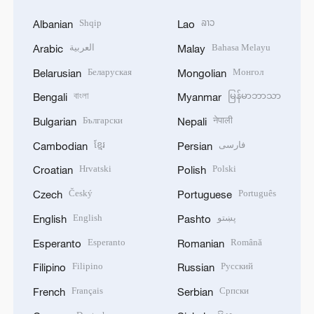
Shqip
ລາວ
Albanian
Lao
العربية
Bahasa Melayu
Arabic
Malay
Беларуская
Монгол
Belarusian
Mongolian
বাংলা
မြန်မာဘာသာ
Bengali
Myanmar
Български
नेपाली
Bulgarian
Nepali
ខ្មែរ
فارسی
Cambodian
Persian
Hrvatski
Polski
Croatian
Polish
Český
Português
Czech
Portuguese
English
پښتو
English
Pashto
Esperanto
Română
Esperanto
Romanian
Filipino
Русский
Filipino
Russian
Français
Српски
French
Serbian