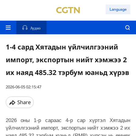
Language
Аудио
1-4 сард Хятадын үйлчилгээний
импорт, экспортын нийт хэмжээ 2
их наяд 485.32 тэрбум юаньд хүрэв
2026-06-05 02:15:47
Share
2026 оны 1-р сараас 4-р сар хүртэл Хятадын
үйлчилгээний импорт, экспортын нийт хэмжээ 2 их
наяд 485.32 тэрбум юаньд (RMB) хүрсэн нь өмнөх