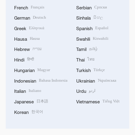
Français
Српски
French
Serbian
Deutsch
සිංහල
German
Sinhala
Ελληνικά
Español
Greek
Spanish
Hausa
Kiswahili
Hausa
Swahili
עברית
தமிழ்
Hebrew
Tamil
हिन्दी
ไทย
Hindi
Thai
Magyar
Türkçe
Hungarian
Turkish
Bahasa Indonesia
Українська
Indonesian
Ukrainian
Italiano
اردو
Italian
Urdu
日本語
Tiếng Việt
Japanese
Vietnamese
한국어
Korean