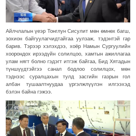
Айлчлалын үеэр Тонглун Сисулит мөн өмнөх багш,
зохион байгуулагчидтайгаа уулзаж, тэдэнтэй гар
барив. Тэрээр хэлэхдээ, хоёр Намын Сургуулийн
хоорондох ирээдүйн солилцоо, хамтын ажиллагаа
улам нягт болно гэдэгт итгэж байгаа, Бид Хятадын
түншүүдтэйгээ санал бодлоо солилцох, мөн
тэднээс суралцахын тулд засгийн газрын гол
албан тушаалтнуудаа үргэлжлүүлэн илгээхэд
бэлэн байна гэжээ.