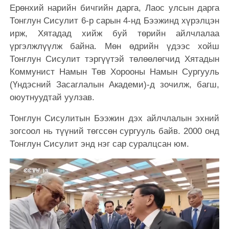
Ерөнхий нарийн бичгийн дарга, Лаос улсын дарга
Тонглун Сисулит 6-р сарын 4-нд Бээжинд хүрэлцэн
ирж, Хятадад хийж буй төрийн айлчлалаа
үргэлжлүүлж байна. Мөн өдрийн үдээс хойш
Тонглун Сисулит тэргүүтэй төлөөлөгчид Хятадын
Коммунист Намын Төв Хорооны Намын Сургууль
(Үндэсний Засаглалын Академи)-д зочилж, багш,
оюутнуудтай уулзав.
Тонглун Сисулитын Бээжин дэх айлчлалын эхний
зогсоол нь түүний төгссөн сургууль байв. 2000 онд
Тонглун Сисулит энд нэг сар суралцсан юм.