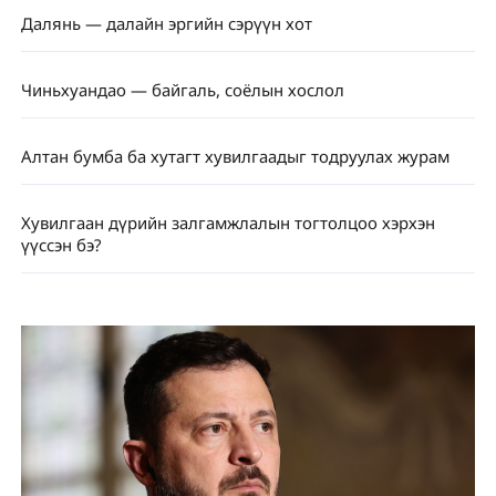
Далянь — далайн эргийн сэрүүн хот
Чиньхуандао — байгаль, соёлын хослол
Алтан бумба ба хутагт хувилгаадыг тодруулах журам
Хувилгаан дүрийн залгамжлалын тогтолцоо хэрхэн
үүссэн бэ?