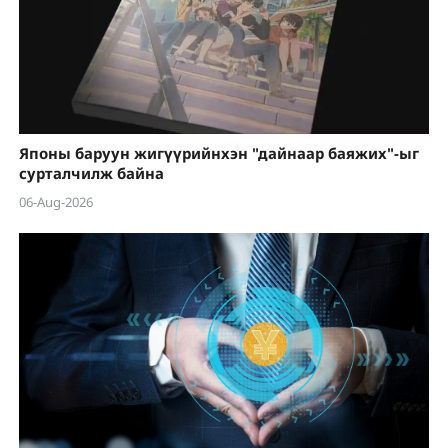
Японы баруун жигүүрийнхэн "дайнаар баяжих"-ыг
сурталчилж байна
06-Aug-2026