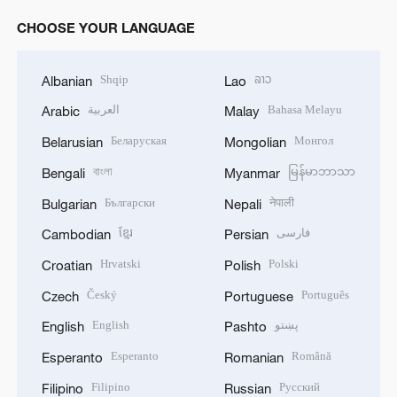
CHOOSE YOUR LANGUAGE
Shqip
ລາວ
Albanian
Lao
العربية
Bahasa Melayu
Arabic
Malay
Беларуская
Монгол
Belarusian
Mongolian
বাংলা
မြန်မာဘာသာ
Bengali
Myanmar
Български
नेपाली
Bulgarian
Nepali
ខ្មែរ
فارسی
Cambodian
Persian
Hrvatski
Polski
Croatian
Polish
Český
Português
Czech
Portuguese
English
پښتو
English
Pashto
Esperanto
Română
Esperanto
Romanian
Filipino
Русский
Filipino
Russian