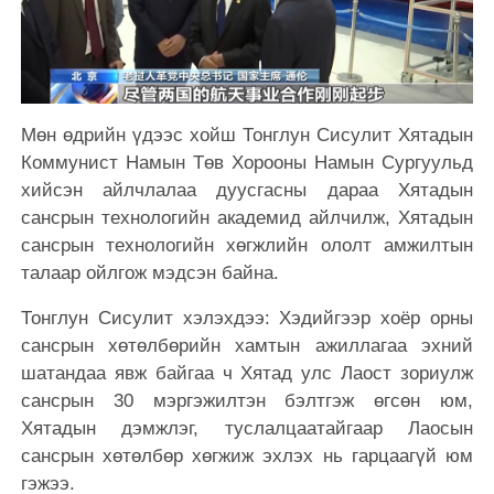
Мөн өдрийн үдээс хойш Тонглун Сисулит Хятадын
Коммунист Намын Төв Хорооны Намын Сургуульд
хийсэн айлчлалаа дуусгасны дараа Хятадын
сансрын технологийн академид айлчилж, Хятадын
сансрын технологийн хөгжлийн ололт амжилтын
талаар ойлгож мэдсэн байна.
Тонглун Сисулит хэлэхдээ: Хэдийгээр хоёр орны
сансрын хөтөлбөрийн хамтын ажиллагаа эхний
шатандаа явж байгаа ч Хятад улс Лаост зориулж
сансрын 30 мэргэжилтэн бэлтгэж өгсөн юм,
Хятадын дэмжлэг, туслалцаатайгаар Лаосын
сансрын хөтөлбөр хөгжиж эхлэх нь гарцаагүй юм
гэжээ.