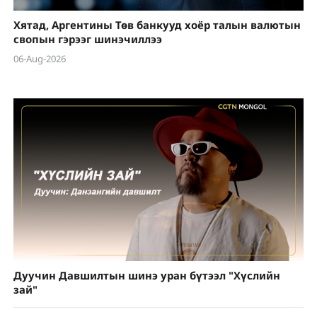
Хятад, Аргентины Төв банкууд хоёр талын валютын
свопын гэрээг шинэчиллээ
06-Aug-2026
Дуучин Давшилтын шинэ уран бүтээл "Хүслийн
зай"