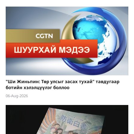
"Ши Жиньпин: Төр улсыг засах тухай" тавдугаар
ботийн хэлэлцүүлэг боллоо
06-Aug-2026