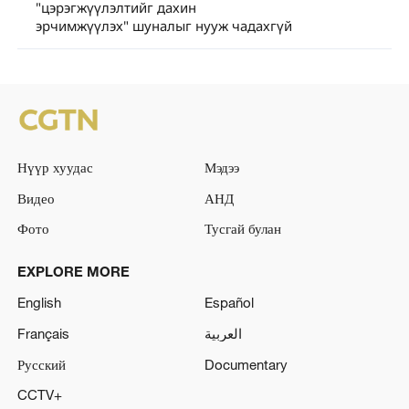
"цэрэгжүүлэлтийг дахин
эрчимжүүлэх" шуналыг нууж чадахгүй
Нүүр хуудас
Мэдээ
Видео
АНД
Фото
Тусгай булан
EXPLORE MORE
English
Español
Français
العربية
Русский
Documentary
CCTV+