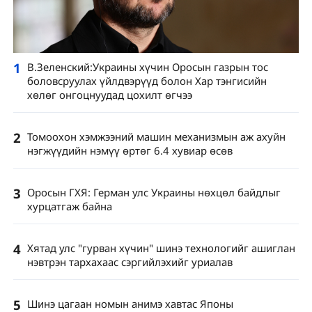
1
В.Зеленский:Украины хүчин Оросын газрын тос
боловсруулах үйлдвэрүүд болон Хар тэнгисийн
хөлөг онгоцнуудад цохилт өгчээ
2
Томоохон хэмжээний машин механизмын аж ахуйн
нэгжүүдийн нэмүү өртөг 6.4 хувиар өсөв
3
Оросын ГХЯ: Герман улс Украины нөхцөл байдлыг
хурцатгаж байна
4
Хятад улс "гурван хүчин" шинэ технологийг ашиглан
нэвтрэн тархахаас сэргийлэхийг уриалав
5
Шинэ цагаан номын анимэ хавтас Японы