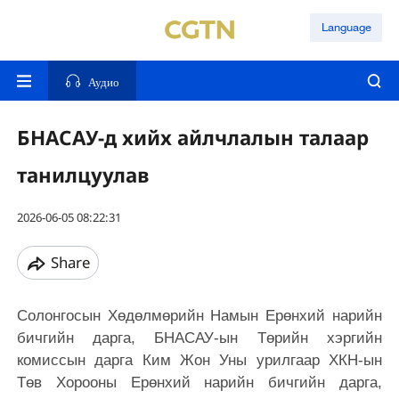
Language
Аудио
БНАСАУ-д хийх айлчлалын талаар
танилцуулав
2026-06-05 08:22:31
Share
Солонгосын Хөдөлмөрийн Намын Ерөнхий нарийн
бичгийн дарга, БНАСАУ-ын Төрийн хэргийн
комиссын дарга Ким Жон Уны урилгаар ХКН-ын
Төв Хорооны Ерөнхий нарийн бичгийн дарга,