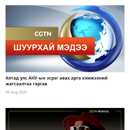
Хятад улс АНУ-ын эсрэг авах арга хэмжээний
жагсаалтаа гаргав
05-Aug-2026