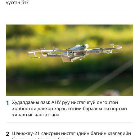
үүссэн бэ?
1
Худалдааны яам: АНУ руу нисгэгчгүй онгоцтой
холбоотой давхар хэрэглээний барааны экспортын
хяналтыг чангатгана
2
Шэньжөү-21 сансрын нисгэгчдийн багийн хэвлэлийн