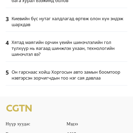
бага хурал Бээжинд болов
3
Киевийн бүс нутаг халдлагад өртөж олон хүн эндэж
шархдав
4
Хятад маягийн орчин үеийн шинэчлэлийн гол
түлхүүр нь яагаад шинжлэх ухаан, технологийн
шинэчлэл вэ?
5
Он гарснаас хойш Хоргосын авто замын боомтоор
нэвтэрсэн зорчигчдын тоо нэг сая давлаа
Нүүр хуудас
Мэдээ