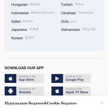
Magyar
Türkçe
Hungarian
Turkish
Bahasa Indonesia
Українська
Indonesian
Ukrainian
Italiano
اردو
Italian
Urdu
日本語
Tiếng Việt
Japanese
Vietnamese
한국어
Korean
DOWNLOAD OUR APP
Нууцлалын бодлого&Cookie бодлого
Copyright © 2024 CGTN.