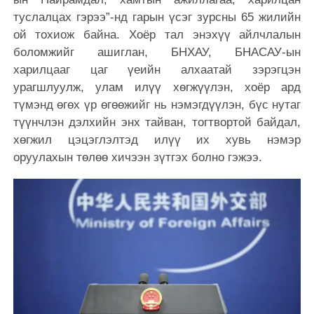
туслалцах гэрээ”-нд гарын үсэг зурсны 65 жилийн
ой тохиож байна. Хоёр тал энэхүү айлчлалын
боломжийг ашиглан, БНХАУ, БНАСАУ-ын
харилцааг цаг үеийн алхаатай зэрэгцэн
урагшлуулж, улам илүү хөгжүүлэн, хоёр ард
түмэнд өгөх үр өгөөжийг нь нэмэгдүүлэн, бүс нутаг
түүнчлэн дэлхийн энх тайван, тогтвортой байдал,
хөгжил цэцэглэлтэд илүү их хувь нэмэр
оруулахын төлөө хичээн зүтгэх болно гэжээ.