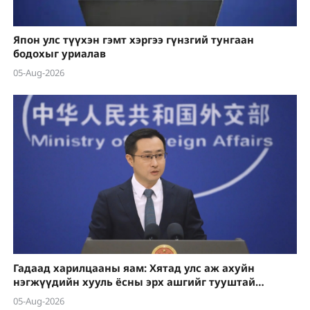
Япон улс түүхэн гэмт хэргээ гүнзгий тунгаан
бодохыг уриалав
05-Aug-2026
Гадаад харилцааны яам: Хятад улс аж ахуйн
нэгжүүдийн хууль ёсны эрх ашгийг тууштай
хамгаална
05-Aug-2026