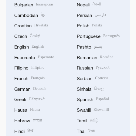
Български
नेपाली
Bulgarian
Nepali
ខ្មែរ
فارسی
Cambodian
Persian
Hrvatski
Polski
Croatian
Polish
Český
Português
Czech
Portuguese
English
پښتو
English
Pashto
Esperanto
Română
Esperanto
Romanian
Filipino
Русский
Filipino
Russian
Français
Српски
French
Serbian
Deutsch
සිංහල
German
Sinhala
Ελληνικά
Español
Greek
Spanish
Hausa
Kiswahili
Hausa
Swahili
עברית
தமிழ்
Hebrew
Tamil
हिन्दी
ไทย
Hindi
Thai