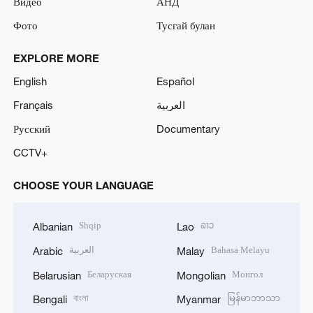
Видео
АНД
Фото
Тусгай булан
EXPLORE MORE
English
Español
Français
العربية
Русский
Documentary
CCTV+
CHOOSE YOUR LANGUAGE
Shqip
ລາວ
Albanian
Lao
العربية
Bahasa Melayu
Arabic
Malay
Беларуская
Монгол
Belarusian
Mongolian
বাংলা
မြန်မာဘာသာ
Bengali
Myanmar