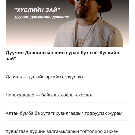
Дуучин Давшилтын шинэ уран бүтээл "Хүслийн
зай"
Далянь — далайн эргийн сэрүүн хот
Чиньхуандао — байгаль, соёлын хослол
Алтан бумба ба хутагт хувилгаадыг тодруулах журам
Хувилгаан дүрийн залгамжлалын тогтолцоо хэрхэн