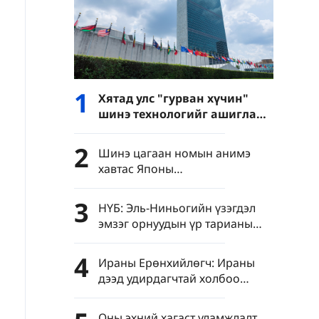
1
Хятад улс "гурван хүчин"
шинэ технологийг ашиглан
нэвтрэн тархахаас
сэргийлэхийг уриалав
2
Шинэ цагаан номын анимэ
хавтас Японы
"цэрэгжүүлэлтийг дахин
эрчимжүүлэх" шуналыг нууж
3
НҮБ: Эль-Ниньогийн үзэгдэл
чадахгүй
эмзэг орнуудын үр тарианы
асуудлыг улам даамжруулж
болзошгүй
4
Ираны Ерөнхийлөгч: Ираны
дээд удирдагчтай холбоо
барихад "маш хүндрэлтэй"
байна
Оны эхний хагаст уламжлалт