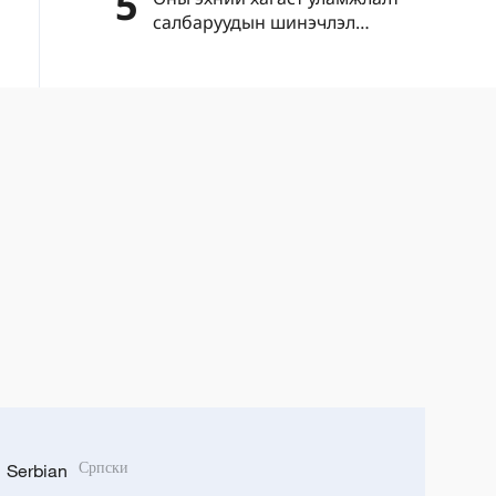
5
салбаруудын шинэчлэл
эрчимжиж, шинэ салбарууд
хурдацтай өсөлт үзүүлэв
Serbian
Српски