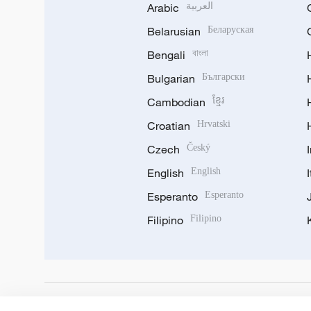
Arabic
العربية
Belarusian
Беларуская
Bengali
বাংলা
Bulgarian
Български
Cambodian
ខ្មែរ
Croatian
Hrvatski
Czech
Český
English
English
Esperanto
Esperanto
Filipino
Filipino