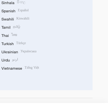
Sinhala
සිංහල
Spanish
Español
Swahili
Kiswahili
Tamil
தமிழ்
Thai
ไทย
Turkish
Türkçe
Ukrainian
Українська
Urdu
اردو
Vietnamese
Tiếng Việt