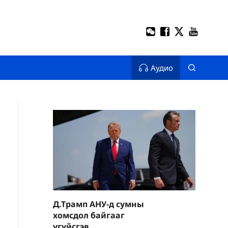
Аудио
Д.Трамп АНУ-д сумны
хомсдол байгааг
үгүйсгэв