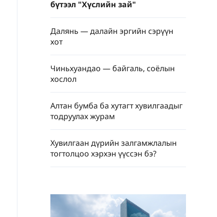
бүтээл "Хүслийн зай"
Далянь — далайн эргийн сэрүүн
хот
Чиньхуандао — байгаль, соёлын
хослол
Алтан бумба ба хутагт хувилгаадыг
тодруулах журам
Хувилгаан дүрийн залгамжлалын
тогтолцоо хэрхэн үүссэн бэ?