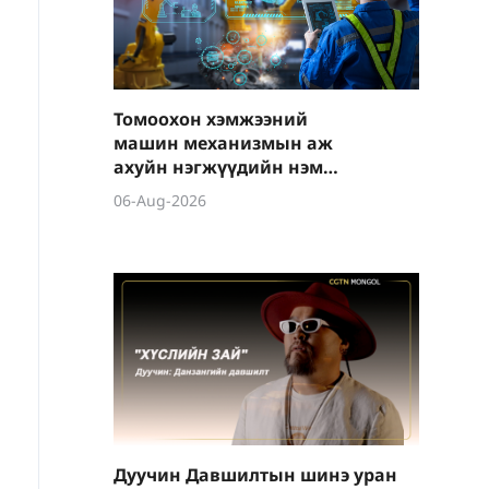
Томоохон хэмжээний
машин механизмын аж
ахуйн нэгжүүдийн нэмүү
өртөг 6.4 хувиар өсөв
06-Aug-2026
Дуучин Давшилтын шинэ уран