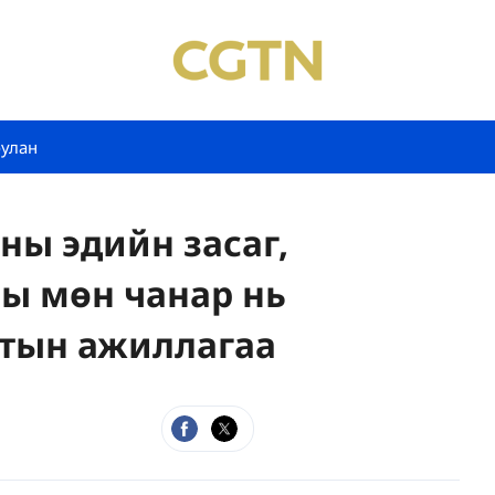
булан
ны эдийн засаг,
ы мөн чанар нь
мтын ажиллагаа