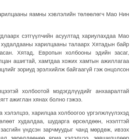
харилцааны яамны хэвлэлийн төлөөлөгч Мао Нин
длаарх сэтгүүлчийн асуултад хариулахдаа Мао
, худалдааны харилцааны талаарх Хятадын байр
асан. Хятад, Европын холбооны эдийн засаг,
лцан ашигтай, хамтдаа хожих хамтын ажиллагаа
цлийг зориуд эрэлхийлж байгаагүй гэж онцолсон
ээтэй холбоотой мэдэгдлүүдийг анхааралтай
ягт ажиглан хянах болно гэжээ.
а хэлэлцээ, харилцаа холбоогоо үргэлжлүүлэхэд
өлөөт худалдаа, шударга өрсөлдөөн, нээлттэй
 засгийн үндсэн зарчмуудыг чанд мөрдөж, ивээх
нал зөрөлдөөнөө яриа хэлэлцээ, зөвшилцлөөр