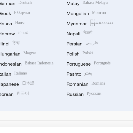
German
Deutsch
Malay
Bahasa Melayu
Greek
Ελληνικά
Mongolian
Монгол
Hausa
Hausa
Myanmar
မြန်မာဘာသာ
Hebrew
עברית
Nepali
नेपाली
Hindi
हिन्दी
Persian
فارسی
Hungarian
Magyar
Polish
Polski
Indonesian
Bahasa Indonesia
Portuguese
Português
Italian
Italiano
Pashto
پښتو
Japanese
日本語
Romanian
Română
Korean
한국어
Russian
Русский