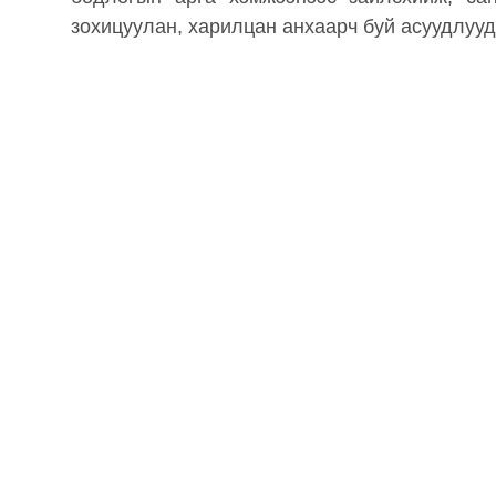
зохицуулан, харилцан анхаарч буй асуудлууд