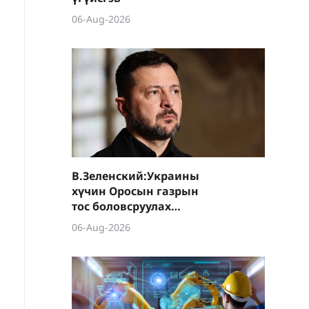
06-Aug-2026
В.Зеленский:Украины
хүчин Оросын газрын
тос боловсруулах
үйлдвэрүүд болон Хар
06-Aug-2026
тэнгисийн хөлөг
онгоцнуудад цохилт
өгчээ