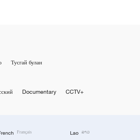
о
Тусгай булан
сский
Documentary
CCTV+
French
Français
Lao
ລາວ