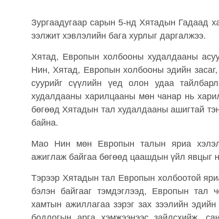
Зургаадугаар сарын 5-нд Хятадын Гадаад 
ээлжит хэвлэлийн бага хурлыг даргалжээ.
Хятад, Европын холбооны худалдааны асуу
Нин, Хятад, Европын холбооны эдийн засаг
суурийг сүүлийн үед олон удаа тайлбарл
худалдааны харилцааны мөн чанар нь хари
бөгөөд Хятадын тал худалдааны ашигтай тэн
байна.
Мао Нин мөн Европын талын яриа хэлэлц
ажиглаж байгаа бөгөөд цаашдын үйл явцыг н
Тэрээр Хятадын тал Европын холбоотой яри
бэлэн байгааг тэмдэглээд, Европын тал ч
хамтын ажиллагаа зэрэг зах зээлийн эдийн
бодлогын арга хэмжээнээс зайлсхийж, са