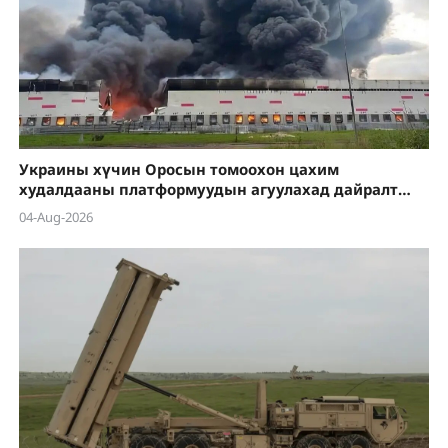
Украины хүчин Оросын томоохон цахим
худалдааны платформуудын агуулахад дайралт
хийсээр байна
04-Aug-2026