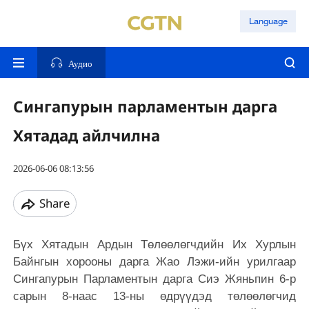
Language
Аудио
Сингапурын парламентын дарга
Хятадад айлчилна
2026-06-06 08:13:56
Share
Бүх Хятадын Ардын Төлөөлөгчдийн Их Хурлын
Байнгын хорооны дарга Жао Лэжи-ийн урилгаар
Сингапурын Парламентын дарга Сиэ Жяньпин 6-р
сарын 8-наас 13-ны өдрүүдэд төлөөлөгчид