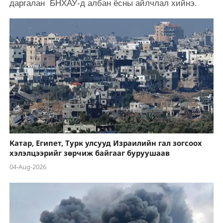
даргалан БНХАУ-д албан ёсны айлчлал хийнэ.
Катар, Египет, Турк улсууд Израилийн гал зогсоох
хэлэлцээрийг зөрчиж байгааг буруушаав
04-Aug-2026