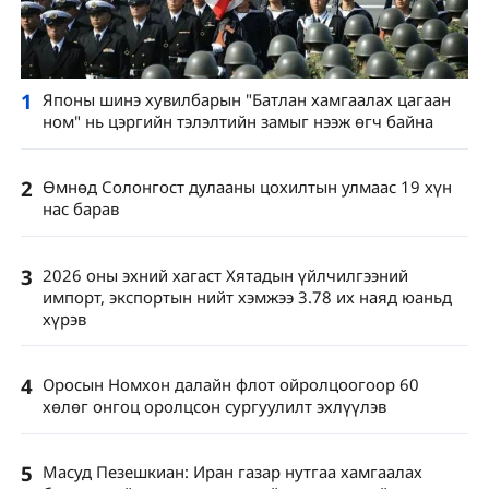
1
Японы шинэ хувилбарын "Батлан ​​​​хамгаалах цагаан
ном" нь цэргийн тэлэлтийн замыг нээж өгч байна
2
Өмнөд Солонгост дулааны цохилтын улмаас 19 хүн
нас барав
3
2026 оны эхний хагаст Хятадын үйлчилгээний
импорт, экспортын нийт хэмжээ 3.78 их наяд юаньд
хүрэв
4
Оросын Номхон далайн флот ойролцоогоор 60
хөлөг онгоц оролцсон сургуулилт эхлүүлэв
5
Масуд Пезешкиан: Иран газар нутгаа хамгаалах