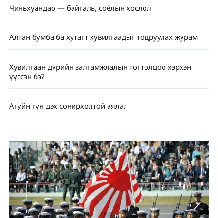
Чиньхуандао — байгаль, соёлын хослол
Алтан бумба ба хутагт хувилгаадыг тодруулах журам
Хувилгаан дүрийн залгамжлалын тогтолцоо хэрхэн
үүссэн бэ?
Агуйн гүн дэх сонирхолтой аялал