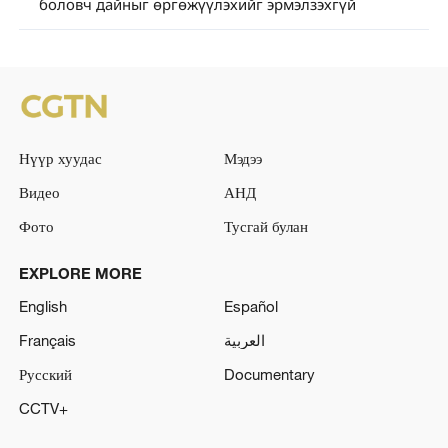
боловч дайныг өргөжүүлэхийг эрмэлзэхгүй
Нүүр хуудас
Мэдээ
Видео
АНД
Фото
Тусгай булан
EXPLORE MORE
English
Español
Français
العربية
Русский
Documentary
CCTV+