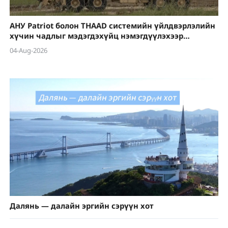
АНУ Patriot болон THAAD системийн үйлдвэрлэлийн
хүчин чадлыг мэдэгдэхүйц нэмэгдүүлэхээр
төлөвлөж байна
04-Aug-2026
Далянь — далайн эргийн сэрүүн хот