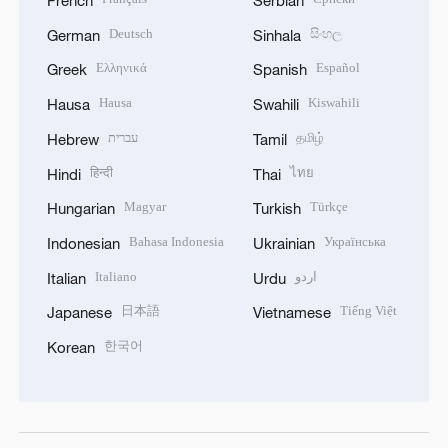
French
Serbian
Deutsch
සිංහල
German
Sinhala
Ελληνικά
Español
Greek
Spanish
Hausa
Kiswahili
Hausa
Swahili
עברית
தமிழ்
Hebrew
Tamil
हिन्दी
ไทย
Hindi
Thai
Magyar
Türkçe
Hungarian
Turkish
Bahasa Indonesia
Українська
Indonesian
Ukrainian
Italiano
اردو
Italian
Urdu
日本語
Tiếng Việt
Japanese
Vietnamese
한국어
Korean