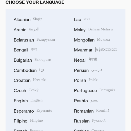
CHOOSE YOUR LANGUAGE
Shqip
ລາວ
Albanian
Lao
العربية
Bahasa Melayu
Arabic
Malay
Беларуская
Монгол
Belarusian
Mongolian
বাংলা
မြန်မာဘာသာ
Bengali
Myanmar
Български
नेपाली
Bulgarian
Nepali
ខ្មែរ
فارسی
Cambodian
Persian
Hrvatski
Polski
Croatian
Polish
Český
Português
Czech
Portuguese
English
پښتو
English
Pashto
Esperanto
Română
Esperanto
Romanian
Filipino
Русский
Filipino
Russian
Français
Српски