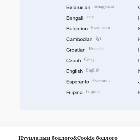
Belarusian
Беларуская
Bengali
বাংলা
Bulgarian
Български
Cambodian
ខ្មែរ
Croatian
Hrvatski
Czech
Český
English
English
Esperanto
Esperanto
Filipino
Filipino
DOWNLOAD OUR APP
Нууцлалын бодлого&Cookie бодлого