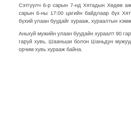
Сэтгүүлч 6-р сарын 7-нд Хятадын Хөдөө аж
сарын 6-ны 17:00 цагийн байдлаар бүх Хя
бүхий улаан буудайг хурааж, хураалтын хэмж
Аньхуй мужийн улаан буудайн хураалт 90 гар
гаруй хувь, Шааньши болон Шаньдун мужуу
орчим хувь хурааж байна.