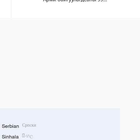
жилийн ойг улс даяар олон
хэлбэрээр тэмдэглэж байна
Serbian
Српски
Sinhala
සිංහල