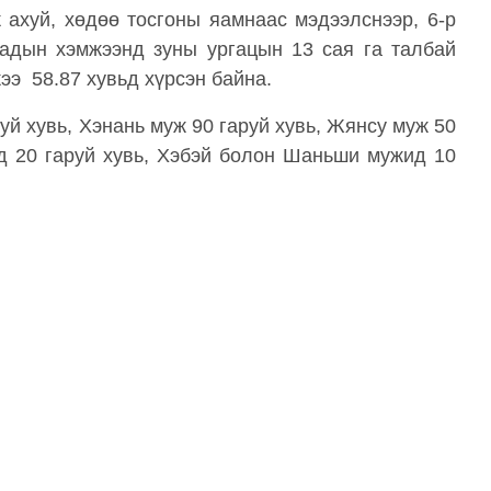
 ахуй, хөдөө тосгоны яамнаас мэдээлснээр, 6-р
тадын хэмжээнд зуны ургацын 13 сая га талбай
ээ 58.87 хувьд хүрсэн байна.
уй хувь, Хэнань муж 90 гаруй хувь, Жянсу муж 50
д 20 гаруй хувь, Хэбэй болон Шаньши мужид 10