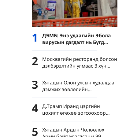
1
ДЭМБ: Энэ удаагийн Эбола
вирусын дэгдэлт нь Бүгд
Найрамдах Ардчилсан Конго
Улсын түүхэнд хамгийн том
2
Москвагийн ресторанд болсон
хэмжээний тахал юм
дэлбэрэлтийн улмаас 3 хүн
амиа алдаж, 21 хүн шархаджээ
3
Хятадын Олон улсын худалдааг
дэмжих зөвлөлийн
төлөөлөгчид АНУ-д айлчлав
4
Д.Трамп Иранд цэргийн
цохилт өгөхөө зогсоохоор
тохиролцсоноо мэдэгдэв
5
Хятадын Ардын Чөлөөлөх
Арми байгуулагдсаны 99