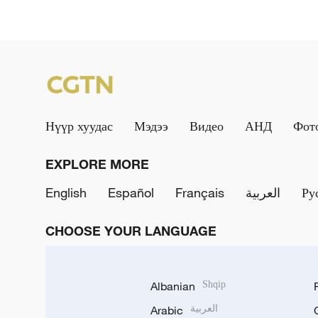
Нүүр хуудас
Мэдээ
Видео
АНД
Фот
EXPLORE MORE
English
Español
Français
العربية
Ру
CHOOSE YOUR LANGUAGE
Albanian
Shqip
Arabic
العربية