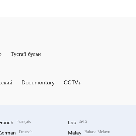
о
Тусгай булан
сский
Documentary
CCTV+
French
Français
Lao
ລາວ
German
Deutsch
Malay
Bahasa Melayu