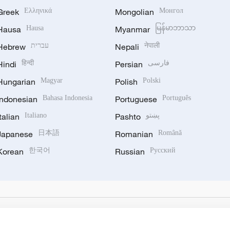
Greek
Ελληνικά
Mongolian
Монгол
Hausa
Hausa
Myanmar
မြန်မာဘာသာ
Hebrew
עברית
Nepali
नेपाली
Hindi
हिन्दी
Persian
فارسی
Hungarian
Magyar
Polish
Polski
Indonesian
Bahasa Indonesia
Portuguese
Português
Italian
Italiano
Pashto
پښتو
Japanese
日本語
Romanian
Română
Korean
한국어
Russian
Русский