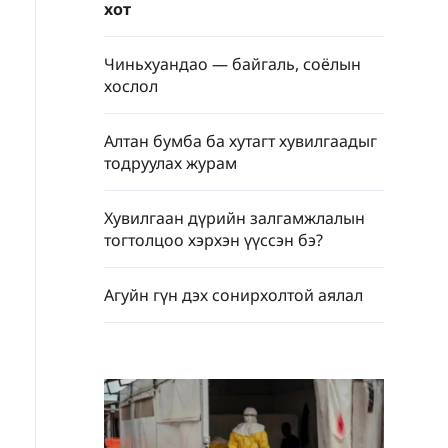
хот
Чиньхуандао — байгаль, соёлын
хослол
Алтан бумба ба хутагт хувилгаадыг
тодруулах журам
Хувилгаан дүрийн залгамжлалын
тогтолцоо хэрхэн үүссэн бэ?
Агуйн гүн дэх сонирхолтой аялал