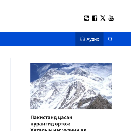
Аудио
Пакистанд цасан
нурангид өртөж
Хятадын нэг уулчин алга