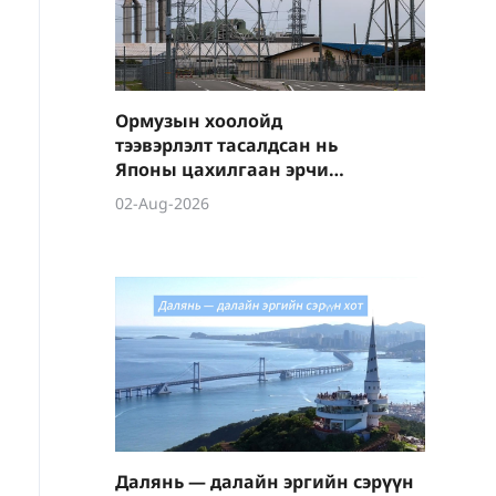
Ормузын хоолойд
тээвэрлэлт тасалдсан нь
Японы цахилгаан эрчим
хүчний үнийг 30%-иар
02-Aug-2026
өсгөв
Далянь — далайн эргийн сэрүүн