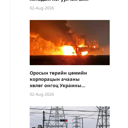
болжээ
02-Aug-2026
Оросын төрийн цөмийн
корпорацын ачааны
хөлөг онгоц Украины
дроны дайралтад өртжээ
02-Aug-2026