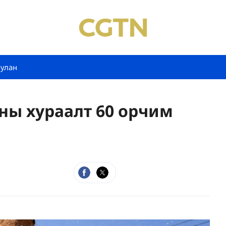
булан
ны хураалт 60 орчим