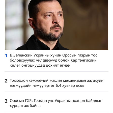
1
В.Зеленский:Украины хүчин Оросын газрын тос
боловсруулах үйлдвэрүүд болон Хар тэнгисийн
хөлөг онгоцнуудад цохилт өгчээ
2
Томоохон хэмжээний машин механизмын аж ахуйн
нэгжүүдийн нэмүү өртөг 6.4 хувиар өсөв
3
Оросын ГХЯ: Герман улс Украины нөхцөл байдлыг
хурцатгаж байна