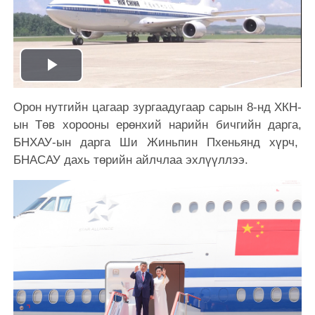
Play
Орон нутгийн цагаар зургаадугаар сарын 8-нд ХКН-
Video
ын Төв хорооны ерөнхий нарийн бичгийн дарга,
БНХАУ-ын дарга Ши Жиньпин Пхеньянд хүрч,
БНАСАУ дахь төрийн айлчлаа эхлүүллээ.