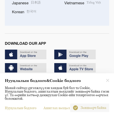
日本語
Tiếng Việt
Japanese
Vietnamese
한국어
Korean
DOWNLOAD OUR APP
Нууцлалын бодлого&Cookie бодлого
Copyright © 2024 CGTN.
Манай сайтад үргэлжлүүлэн хандаж буй бол та Cookie,
京ICP备20000184号
Нууцлалын бодлого, ашиглалтын нөхцлийг зөвшөөрч байна гэсэн
үг. Та өөрийн хөтчөөр дамжуулан Cookie-ийн тохиргоогоо өөрчлөх
京公网安备 11010502050052号
боломжтой.
Disinformation report hotline: 010-85061466
Зөвшөөрч байна
Нууцлалын бодлого
Ашиглах нөхцөл