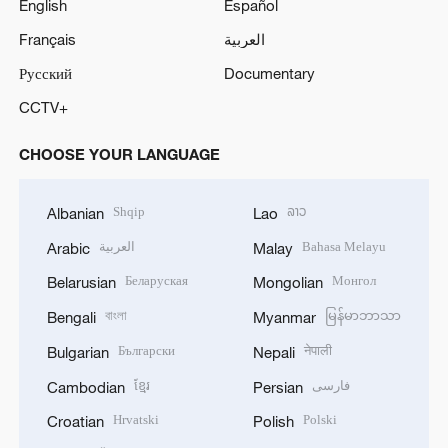
English
Español
Français
العربية
Русский
Documentary
CCTV+
CHOOSE YOUR LANGUAGE
Shqip
ລາວ
Albanian
Lao
العربية
Bahasa Melayu
Arabic
Malay
Беларуская
Монгол
Belarusian
Mongolian
বাংলা
မြန်မာဘာသာ
Bengali
Myanmar
Български
नेपाली
Bulgarian
Nepali
ខ្មែរ
فارسی
Cambodian
Persian
Hrvatski
Polski
Croatian
Polish