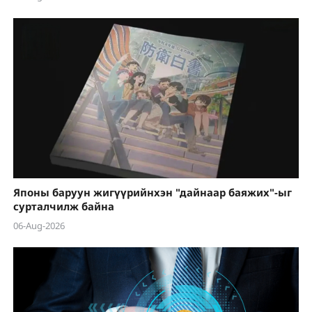
Японы баруун жигүүрийнхэн "дайнаар баяжих"-ыг
сурталчилж байна
06-Aug-2026