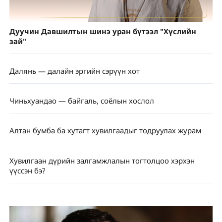
Дуучин Давшилтын шинэ уран бүтээл "Хүслийн
зай"
Далянь — далайн эргийн сэрүүн хот
Чиньхуандао — байгаль, соёлын хослол
Алтан бумба ба хутагт хувилгаадыг тодруулах журам
Хувилгаан дүрийн залгамжлалын тогтолцоо хэрхэн
үүссэн бэ?