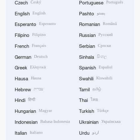
Český
Português
Czech
Portuguese
English
پښتو
English
Pashto
Esperanto
Română
Esperanto
Romanian
Filipino
Русский
Filipino
Russian
Français
Српски
French
Serbian
Deutsch
සිංහල
German
Sinhala
Ελληνικά
Español
Greek
Spanish
Hausa
Kiswahili
Hausa
Swahili
עברית
தமிழ்
Hebrew
Tamil
हिन्दी
ไทย
Hindi
Thai
Magyar
Türkçe
Hungarian
Turkish
Bahasa Indonesia
Українська
Indonesian
Ukrainian
Italiano
اردو
Italian
Urdu