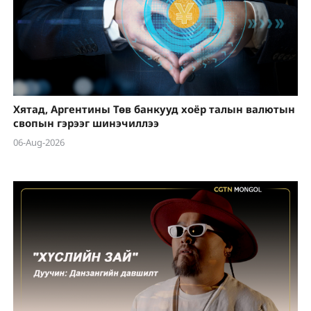
Хятад, Аргентины Төв банкууд хоёр талын валютын
свопын гэрээг шинэчиллээ
06-Aug-2026