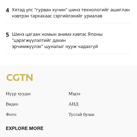
4
Хятад улс "гурван хүчин" шинэ технологийг ашиглан
нэвтрэн тархахаас сэргийлэхийг уриалав
5
Шинэ цагаан номын анимэ хавтас Японы
"цэрэгжүүлэлтийг дахин
эрчимжүүлэх" шуналыг нууж чадахгүй
Нүүр хуудас
Мэдээ
Видео
АНД
Фото
Тусгай булан
EXPLORE MORE