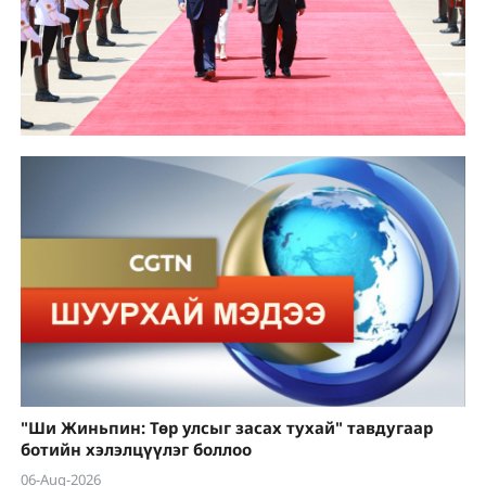
"Ши Жиньпин: Төр улсыг засах тухай" тавдугаар
ботийн хэлэлцүүлэг боллоо
06-Aug-2026