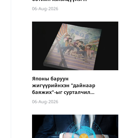
боллоо
06-Aug-2026
Японы баруун
жигүүрийнхэн "дайнаар
баяжих"-ыг сурталчилж
байна
06-Aug-2026