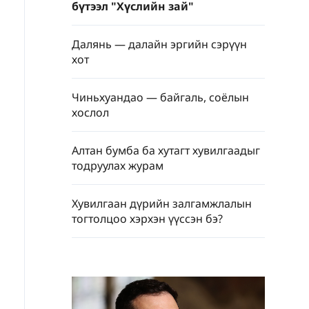
бүтээл "Хүслийн зай"
Далянь — далайн эргийн сэрүүн
хот
Чиньхуандао — байгаль, соёлын
хослол
Алтан бумба ба хутагт хувилгаадыг
тодруулах журам
Хувилгаан дүрийн залгамжлалын
тогтолцоо хэрхэн үүссэн бэ?