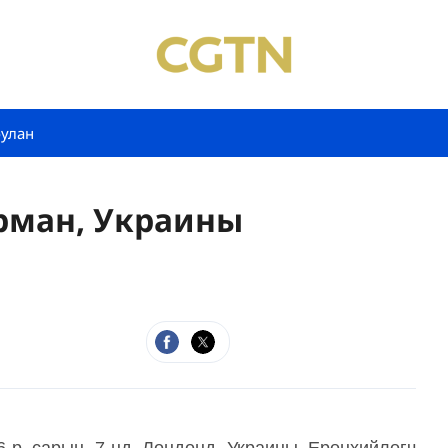
булан
ерман, Украины