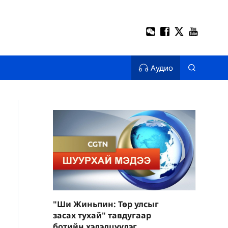
Аудио
"Ши Жиньпин: Төр улсыг
засах тухай" тавдугаар
ботийн хэлэлцүүлэг