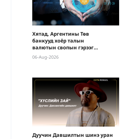
Хятад, Аргентины Төв
банкууд хоёр талын
валютын свопын гэрээг
шинэчиллээ
06-Aug-2026
Дуучин Давшилтын шинэ уран