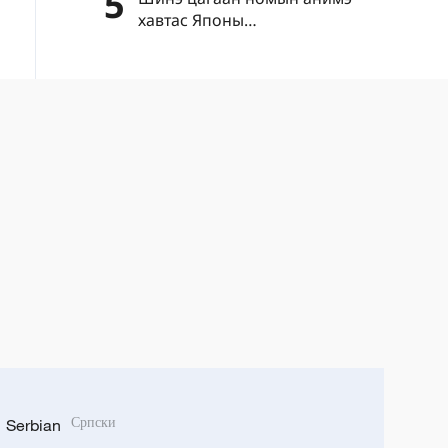
5
хавтас Японы
"цэрэгжүүлэлтийг дахин
эрчимжүүлэх" шуналыг нууж
чадахгүй
Serbian
Српски