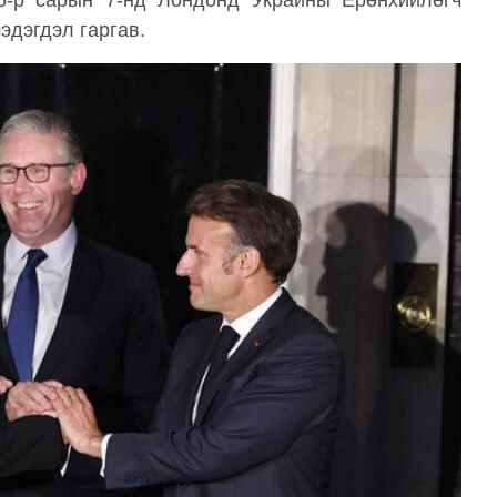
6-р сарын 7-нд Лондонд Украины Ерөнхийлөгч
эдэгдэл гаргав.