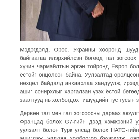
Мэдэгдэлд, Орос, Украины хооронд шуу
байгаагаа илэрхийлсэн бөгөөд гал зогсоох
хүчин чармайлтын эргэн тойронд Европ бол
ёстойг онцолсон байна. Уулзалтад оролцсон
нөхцөл байдалд анхаарлаа хандуулж, ирээ
ашиг сонирхлыг харгалзан үзэх ёстой бөгө
заалтууд нь холбогдох гишүүдийн тус тусын 
Дөрвөн тал мөн гал зогсоосны дараах аюул
Францад болох G7-гийн дээд хэмжээний у
уулзалт болон Турк улсад болох НАТО-гийн
ашиглаж, уялдаа холбоогоо бэхжүүлж, да