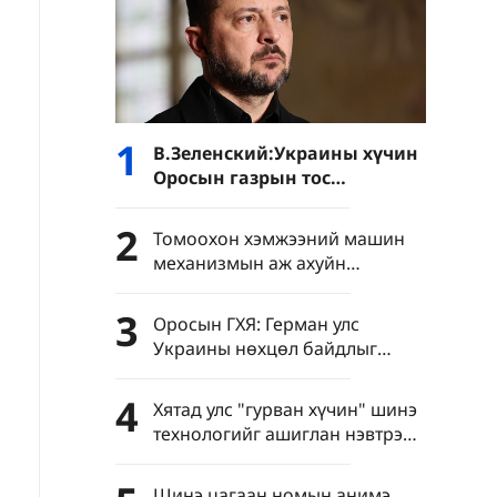
1
В.Зеленский:Украины хүчин
Оросын газрын тос
боловсруулах үйлдвэрүүд
болон Хар тэнгисийн хөлөг
2
Томоохон хэмжээний машин
онгоцнуудад цохилт өгчээ
механизмын аж ахуйн
нэгжүүдийн нэмүү өртөг 6.4
хувиар өсөв
3
Оросын ГХЯ: Герман улс
Украины нөхцөл байдлыг
хурцатгаж байна
4
Хятад улс "гурван хүчин" шинэ
технологийг ашиглан нэвтрэн
тархахаас сэргийлэхийг
уриалав
Шинэ цагаан номын анимэ