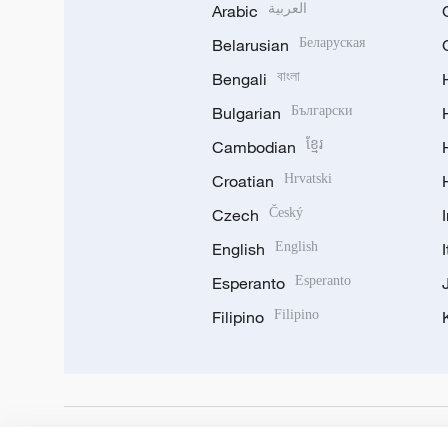
Arabic
العربية
Belarusian
Беларуская
Bengali
বাংলা
Bulgarian
Български
Cambodian
ខ្មែរ
Croatian
Hrvatski
Czech
Český
English
English
Esperanto
Esperanto
Filipino
Filipino