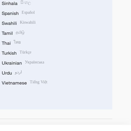
Sinhala
සිංහල
Spanish
Español
Swahili
Kiswahili
Tamil
தமிழ்
Thai
ไทย
Turkish
Türkçe
Ukrainian
Українська
Urdu
اردو
Vietnamese
Tiếng Việt