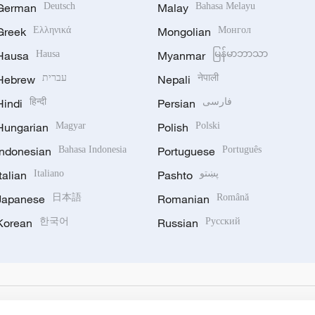
German
Deutsch
Malay
Bahasa Melayu
Greek
Ελληνικά
Mongolian
Монгол
Hausa
Hausa
Myanmar
မြန်မာဘာသာ
Hebrew
עברית
Nepali
नेपाली
Hindi
हिन्दी
Persian
فارسی
Hungarian
Magyar
Polish
Polski
Indonesian
Bahasa Indonesia
Portuguese
Português
Italian
Italiano
Pashto
پښتو
Japanese
日本語
Romanian
Română
Korean
한국어
Russian
Русский