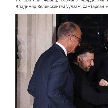
Их Британи, Франц, Германы удирдагчид 
Владимир Зеленскийтэй уулзаж, хамтарсан м