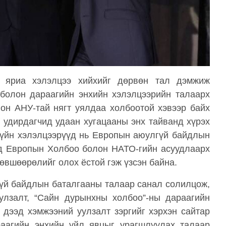
д яриа хэлэлцээ хийхийг дөрвөн тал дэмжиж
 болон дараагийн энхийн хэлэлцээрийн талаарх
он АНУ-тай нягт уялдаа холбоотой хэвээр байх
 удирдагчид удаан хугацааны энх тайванд хүрэх
дүйн хэлэлцээрүүд нь Европын аюулгүй байдлын
өд Европын Холбоо болон НАТО-гийн асуудлаарх
зөвшөөрөлийг олох ёстой гэж үзсэн байна.
гүй байдлын баталгааны талаар санал солилцож,
улзалт, “Сайн дурынхны холбоо”-ны дараагийн
 дээд хэмжээний уулзалт зэргийг хэрхэн сайтар
раагийн энхийн үйл явцыг урагшлуулах талаар