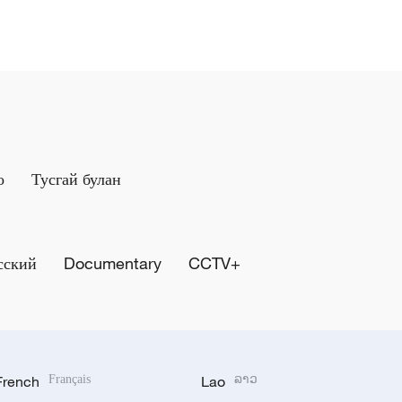
о
Тусгай булан
сский
Documentary
CCTV+
French
Français
Lao
ລາວ