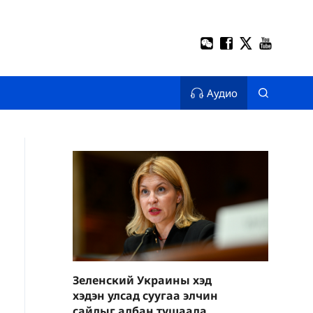
Аудио
Зеленский Украины хэд
хэдэн улсад суугаа элчин
сайдыг албан тушаалаас