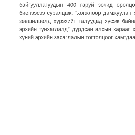
байгууллагуудын 400 гаруй зочид оролц
биенээсээ суралцаж, "хөгжлөөр дамжуулан х
зөвшилцөлд хүрэхийг талуудад хүсэж байн
эрхийн тунхаглалд” дурдсан алсын харааг х
хүний ​​эрхийн засаглалын тогтолцоог хамтда