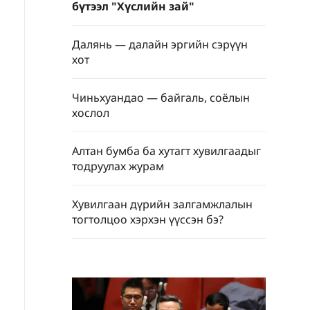
бүтээл "Хүслийн зай"
Далянь — далайн эргийн сэрүүн
хот
Чиньхуандао — байгаль, соёлын
хослол
Алтан бумба ба хутагт хувилгаадыг
тодруулах журам
Хувилгаан дүрийн залгамжлалын
тогтолцоо хэрхэн үүссэн бэ?