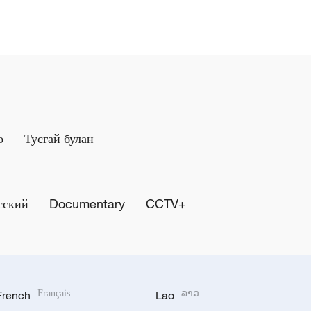
о
Тусгай булан
сский
Documentary
CCTV+
French
Français
Lao
ລາວ