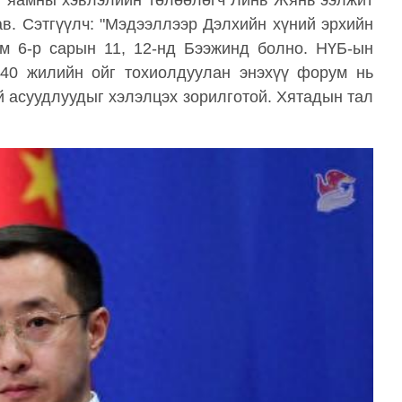
ы яамны хэвлэлийн төлөөлөгч Линь Жянь ээлжит
. Сэтгүүлч: "Мэдээллээр Дэлхийн хүний ​​эрхийн
м 6-р сарын 11, 12-нд Бээжинд болно. НҮБ-ын
 40 жилийн ойг тохиолдуулан энэхүү форум нь
ой асуудлуудыг хэлэлцэх зорилготой. Хятадын тал