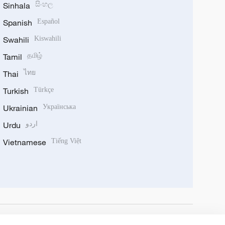
Sinhala
සිංහල
Spanish
Español
Swahili
Kiswahili
Tamil
தமிழ்
Thai
ไทย
Turkish
Türkçe
Ukrainian
Українська
Urdu
اردو
Vietnamese
Tiếng Việt