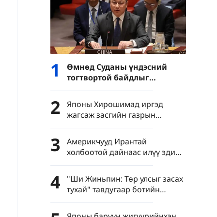
1
Өмнөд Суданы үндэсний
тогтвортой байдлыг
хамгаалах ёстой гэж
Хятадын тал онцлон
2
Японы Хирошимад иргэд
тэмдэглэв
жагсаж засгийн газрын
аюултай үйлдлийг эсэргүүцэв
3
Америкчууд Ирантай
холбоотой дайнаас илүү эдийн
засгийн асуудалд санаа
зовниж байна
4
"Ши Жиньпин: Төр улсыг засах
тухай" тавдугаар ботийн
хэлэлцүүлэг боллоо
Японы баруун жигүүрийнхэн