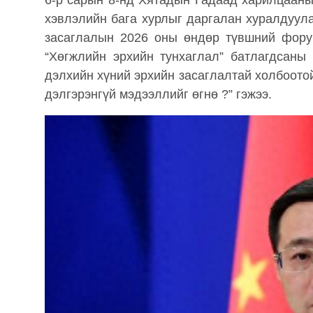
6-р сарын 8-нд Хятадын Гадаад харилцаан
хэвлэлийн бага хурлыг даргалан хуралдуулав
засаглалын 2026 оны өндөр түвшний фору
“Хөгжлийн эрхийн тунхаглал” батлагдсаны
дэлхийн хүний ​​эрхийн засаглалтай холбоот
дэлгэрэнгүй мэдээллийг өгнө ?” гэжээ.