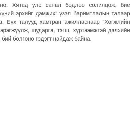
оно. Хятад улс санал бодлоо солилцож, бие
үний ​​эрхийг дэмжих" үзэл баримтлалын талаар
а. Бүх талууд хамтран ажилласнаар “Хөгжлийн
эрэгжүүлж, шударга, тэгш, хүртээмжтэй дэлхийн
а бий болгоно гэдэгт найдаж байна.