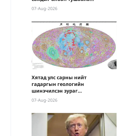
нь чөлөөлөв
07-Aug-2026
Хятад улс сарны нийт
гадаргын геологийн
шинэчилсэн зураг
боловсруулжээ
07-Aug-2026