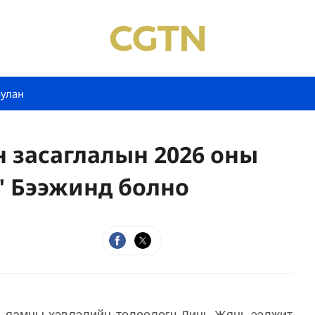
булан
йн засаглалын 2026 оны
" Бээжинд болно