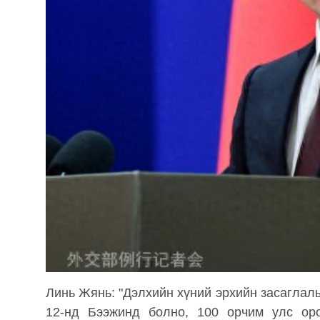
Линь Жянь: "Дэлхийн хүний ​​эрхийн засагла
12-нд Бээжинд болно, 100 орчим улс ор