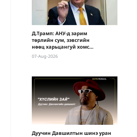
Д.Трамп: АНУ-д зарим
төрлийн сум, зэвсгийн
нөөц харьцангуй хомс
байна
07-Aug-2026
Дуучин Давшилтын шинэ уран