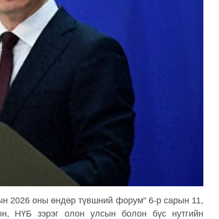
лын 2026 оны өндөр түвшний форум" 6-р сарын 11,
он, НҮБ зэрэг олон улсын болон бүс нутгийн