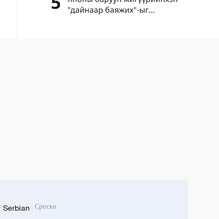
5
"дайнаар баяжих"-ыг
сурталчилж байна
Serbian
Српски