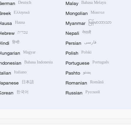
German
Deutsch
Malay
Bahasa Melayu
Greek
Ελληνικά
Mongolian
Монгол
Hausa
Hausa
Myanmar
မြန်မာဘာသာ
Hebrew
עברית
Nepali
नेपाली
Hindi
हिन्दी
Persian
فارسی
Hungarian
Magyar
Polish
Polski
Indonesian
Bahasa Indonesia
Portuguese
Português
Italian
Italiano
Pashto
پښتو
Japanese
日本語
Romanian
Română
Korean
한국어
Russian
Русский