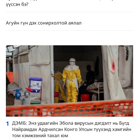
үүссэн бэ?
Агуйн гүн дэх сонирхолтой аялал
1
ДЭМБ: Энэ удаагийн Эбола вирусын дэгдэлт нь Бүгд
Найрамдах Ардчилсан Конго Улсын түүхэнд хамгийн
том хэмжээний тахал юм