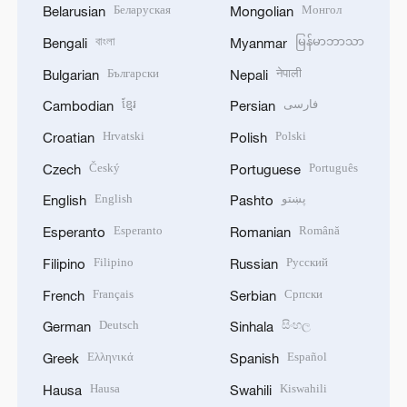
Беларуская
Монгол
Belarusian
Mongolian
বাংলা
မြန်မာဘာသာ
Bengali
Myanmar
Български
नेपाली
Bulgarian
Nepali
ខ្មែរ
فارسی
Cambodian
Persian
Hrvatski
Polski
Croatian
Polish
Český
Português
Czech
Portuguese
English
پښتو
English
Pashto
Esperanto
Română
Esperanto
Romanian
Filipino
Русский
Filipino
Russian
Français
Српски
French
Serbian
Deutsch
සිංහල
German
Sinhala
Ελληνικά
Español
Greek
Spanish
Hausa
Kiswahili
Hausa
Swahili