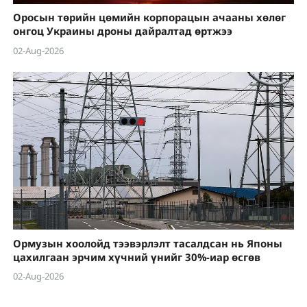
Оросын төрийн цөмийн корпорацын ачааны хөлөг
онгоц Украины дроны дайралтад өртжээ
02-Aug-2026
Ормузын хоолойд тээвэрлэлт тасалдсан нь Японы
цахилгаан эрчим хүчний үнийг 30%-иар өсгөв
02-Aug-2026