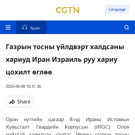
Language
Аудио
Газрын тосны үйлдвэрт халдсаны
хариуд Иран Израиль руу хариу
цохилт өглөө
2026-06-08 10:31:36
Share
Орон нутгийн цагаар 8-нд Ираны Исламын
Хувьсгалт Гвардийн Корпусын (IRGC) Олон
нийттэй харилцах хэлтэс Ираны газрын тосны