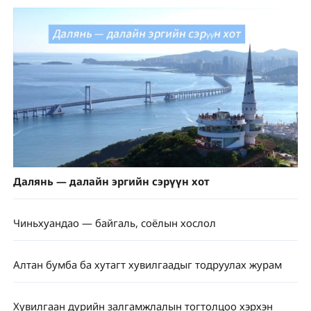
Далянь — далайн эргийн сэрүүн хот
Чиньхуандао — байгаль, соёлын хослол
Алтан бумба ба хутагт хувилгаадыг тодруулах журам
Хувилгаан дүрийн залгамжлалын тогтолцоо хэрхэн