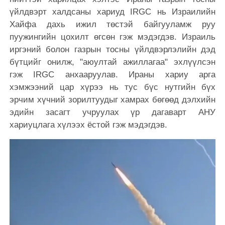
үйлдвэрт халдсаны хариуд IRGC нь Израилийн
Хайфа дахь ижил төстэй байгууламж руу
пуужингийн цохилт өгсөн гэж мэдэгдэв. Израиль
иргэний болон газрын тосны үйлдвэрлэлийн дэд
бүтцийг онилж, "аюултай ажиллагаа" эхлүүлсэн
гэж IRGC анхааруулав. Ираны хариу арга
хэмжээний цар хүрээ нь тус бүс нутгийн бүх
эрчим хүчний зорилтуудыг хамрах бөгөөд дэлхийн
эдийн засагт учруулах үр дагаварт АНУ
хариуцлага хүлээх ёстой гэж мэдэгдэв.