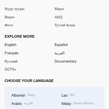
Нүүр хуудас
Мэдээ
Видео
АНД
Фото
Тусгай булан
EXPLORE MORE
English
Español
Français
العربية
Русский
Documentary
CCTV+
CHOOSE YOUR LANGUAGE
Shqip
ລາວ
Albanian
Lao
العربية
Bahasa Melayu
Arabic
Malay