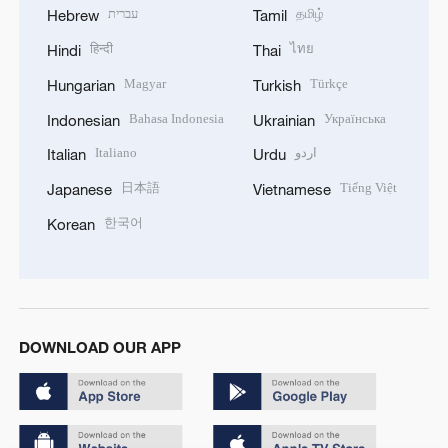
עברית
தமிழ்
Hebrew
Tamil
हिन्दी
ไทย
Hindi
Thai
Magyar
Türkçe
Hungarian
Turkish
Bahasa Indonesia
Українська
Indonesian
Ukrainian
Italiano
اردو
Italian
Urdu
日本語
Tiếng Việt
Japanese
Vietnamese
한국어
Korean
DOWNLOAD OUR APP