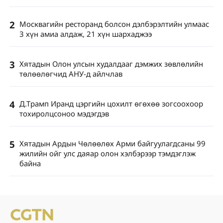
2
Москвагийн ресторанд болсон дэлбэрэлтийн улмаас
3 хүн амиа алдаж, 21 хүн шархаджээ
3
Хятадын Олон улсын худалдааг дэмжих зөвлөлийн
төлөөлөгчид АНУ-д айлчлав
4
Д.Трамп Иранд цэргийн цохилт өгөхөө зогсоохоор
тохиролцсоноо мэдэгдэв
5
Хятадын Ардын Чөлөөлөх Арми байгуулагдсаны 99
жилийн ойг улс даяар олон хэлбэрээр тэмдэглэж
байна