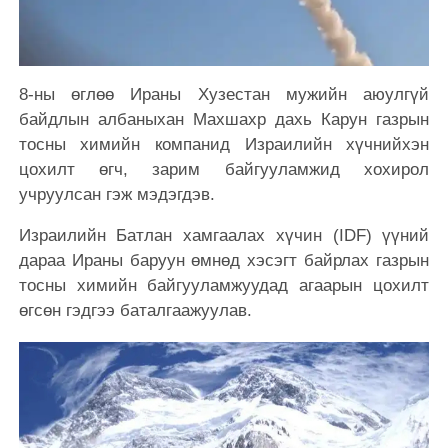
8-ны өглөө Ираны Хузестан мужийн аюулгүй
байдлын албаныхан Махшахр дахь Карун газрын
тосны химийн компанид Израилийн хүчнийхэн
цохилт өгч, зарим байгууламжид хохирол
учруулсан гэж мэдэгдэв.
Израилийн Батлан ​​​​хамгаалах хүчин (IDF) үүний
дараа Ираны баруун өмнөд хэсэгт байрлах газрын
тосны химийн байгууламжуудад агаарын цохилт
өгсөн гэдгээ баталгаажуулав.