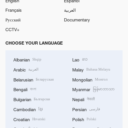
English
Español
Français
العربية
Русский
Documentary
CCTV+
CHOOSE YOUR LANGUAGE
Shqip
ລາວ
Albanian
Lao
العربية
Bahasa Melayu
Arabic
Malay
Беларуская
Монгол
Belarusian
Mongolian
বাংলা
မြန်မာဘာသာ
Bengali
Myanmar
Български
नेपाली
Bulgarian
Nepali
ខ្មែរ
فارسی
Cambodian
Persian
Hrvatski
Polski
Croatian
Polish