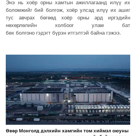
Энэ нь хоёр орны хамтын ажиллагаанд илүү их
боломжийг бий болгож, хоёр улсад илүү их ашиг
тус авчрах бөгөөд хоёр орны ард иргэдийн
нөхөрлөлийн холбоог улам бат
бөх болгоно гэдэгт бүрэн итгэлтэй байна гэжээ.
Өвөр Монголд дэлхийн хамгийн том хиймэл оюуны