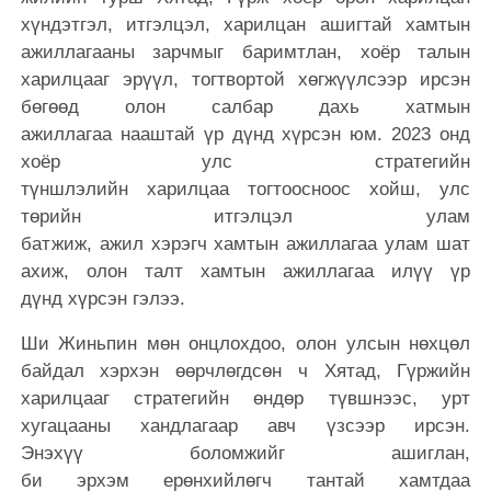
хүндэтгэл, итгэлцэл, харилцан ашигтай хамтын
ажиллагааны зарчмыг баримтлан, хоёр талын
харилцааг эрүүл, тогтвортой хөгжүүлсээр ирсэн
бөгөөд олон салбар дахь хатмын
ажиллагаа нааштай үр дүнд хүрсэн юм. 2023 онд
хоёр улс стратегийн
түншлэлийн харилцаа тогтоосноос хойш, улс
төрийн итгэлцэл улам
батжиж, ажил хэрэгч хамтын ажиллагаа улам шат
ахиж, олон талт хамтын ажиллагаа илүү үр
дүнд хүрсэн гэлээ.
Ши Жиньпин мөн онцлохдоо, олон улсын нөхцөл
байдал хэрхэн өөрчлөгдсөн ч Хятад, Гүржийн
харилцааг стратегийн өндөр түвшнээс, урт
хугацааны хандлагаар авч үзсээр ирсэн.
Энэхүү боломжийг ашиглан,
би эрхэм ерөнхийлөгч тантай хамтдаа