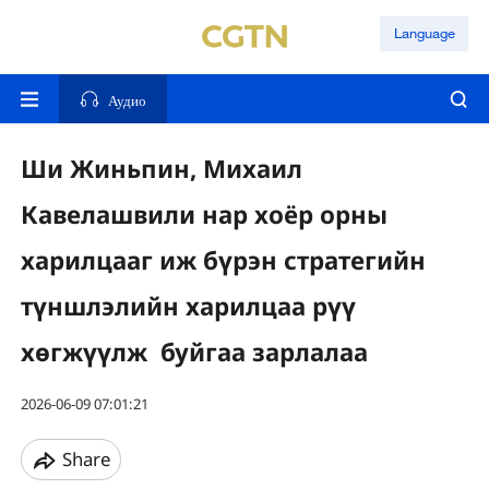
Language
Аудио
Ши Жиньпин, Михаил
Кавелашвили нар хоёр орны
харилцааг иж бүрэн стратегийн
түншлэлийн харилцаа рүү
хөгжүүлж буйгаа зарлалаа
2026-06-09 07:01:21
Share