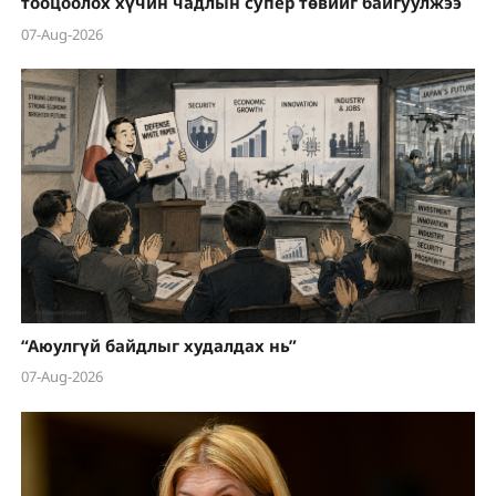
тооцоолох хүчин чадлын супер төвийг байгуулжээ
07-Aug-2026
“Аюулгүй байдлыг худалдах нь”
07-Aug-2026