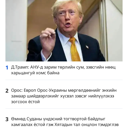
1
Д.Трамп: АНУ-д зарим төрлийн сум, зэвсгийн нөөц
харьцангуй хомс байна
2
Орос: Европ Орос-Украины мөргөлдөөнийг энхийн
замаар шийдвэрлэхийг хүсвэл зэвсэг нийлүүлэхээ
зогсоох ёстой
3
Өмнөд Суданы үндэсний тогтвортой байдлыг
хамгаалах ёстой гэж Хятадын тал онцлон тэмдэглэв