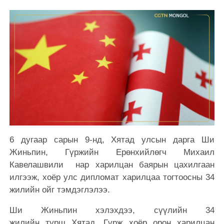
6 дугаар сарын 9-нд, Хятад улсын дарга Ши
Жиньпин, Гүржийн Ерөнхийлөгч Михаил
Кавелашвили нар харилцан баярын цахилгаан
илгээж, хоёр улс дипломат харилцаа тогтоосны 34
жилийн ойг тэмдэглэлээ.
Ши Жиньпин хэлэхдээ, сүүлийн 34
жилийн турш Хятад, Гүрж хоёр орон харилцан