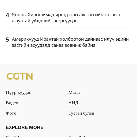
4
Японы Хирошимад иргэд жагсаж засгийн газрын
аюултай үйлдлийг эсэргүүцэв
5
Америкчууд Ирантай холбоотой дайнаас илүү эдийн
засгийн асуудалд санаа зовниж байна
Нүүр хуудас
Мэдээ
Видео
АНД
Фото
Тусгай булан
EXPLORE MORE