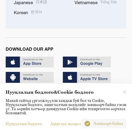
日本語
Tiếng Việt
Japanese
Vietnamese
한국어
Korean
DOWNLOAD OUR APP
Нууцлалын бодлого&Cookie бодлого
Copyright © 2024 CGTN.
Манай сайтад үргэлжлүүлэн хандаж буй бол та Cookie,
京ICP备20000184号
Нууцлалын бодлого, ашиглалтын нөхцлийг зөвшөөрч байна гэсэн
үг. Та өөрийн хөтчөөр дамжуулан Cookie-ийн тохиргоогоо өөрчлөх
京公网安备 11010502050052号
боломжтой.
Disinformation report hotline: 010-85061466
Зөвшөөрч байна
Нууцлалын бодлого
Ашиглах нөхцөл