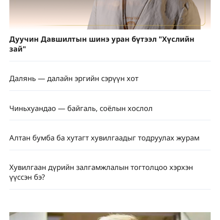
Дуучин Давшилтын шинэ уран бүтээл "Хүслийн
зай"
Далянь — далайн эргийн сэрүүн хот
Чиньхуандао — байгаль, соёлын хослол
Алтан бумба ба хутагт хувилгаадыг тодруулах журам
Хувилгаан дүрийн залгамжлалын тогтолцоо хэрхэн
үүссэн бэ?