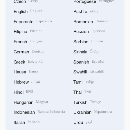
Český
Português
Czech
Portuguese
English
پښتو
English
Pashto
Esperanto
Română
Esperanto
Romanian
Filipino
Русский
Filipino
Russian
Français
Српски
French
Serbian
Deutsch
සිංහල
German
Sinhala
Ελληνικά
Español
Greek
Spanish
Hausa
Kiswahili
Hausa
Swahili
עברית
தமிழ்
Hebrew
Tamil
हिन्दी
ไทย
Hindi
Thai
Magyar
Türkçe
Hungarian
Turkish
Bahasa Indonesia
Українська
Indonesian
Ukrainian
Italiano
اردو
Italian
Urdu