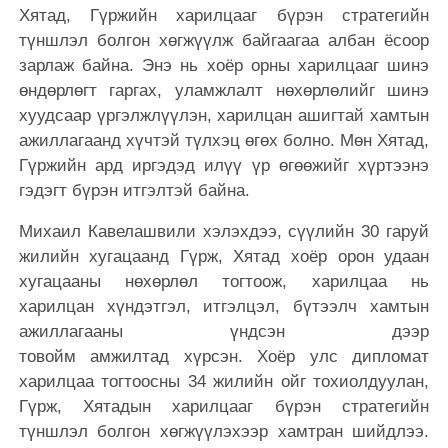
Хятад, Гүржийн харилцааг бүрэн стратегийн
түншлэл болгон хөгжүүлж байгаагаа албан ёсоор
зарлаж байна. Энэ нь хоёр орны харилцааг шинэ
өндөрлөгт гаргах, уламжлалт нөхөрлөлийг шинэ
хуудсаар үргэлжлүүлэн, харилцан ашигтай хамтын
ажиллагаанд хүчтэй түлхэц өгөх болно. Мөн Хятад,
Гүржийн ард иргэдэд илүү үр өгөөжийг хүртээнэ
гэдэгт бүрэн итгэлтэй байна.
Михаил Кавелашвили хэлэхдээ, сүүлийн 30 гаруй
жилийн хугацаанд Гүрж, Хятад хоёр орон удаан
хугацааны нөхөрлөл тогтоож, харилцаа нь
харилцан хүндэтгэл, итгэлцэл, бүтээлч хамтын
ажиллагааны үндсэн дээр
товойм амжилтад хүрсэн. Хоёр улс дипломат
харилцаа тогтоосны 34 жилийн ойг тохиолдуулан,
Гүрж, Хятадын харилцааг бүрэн стратегийн
түншлэл болгон хөгжүүлэхээр хамтран шийдлээ.