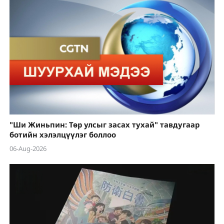
"Ши Жиньпин: Төр улсыг засах тухай" тавдугаар
ботийн хэлэлцүүлэг боллоо
06-Aug-2026