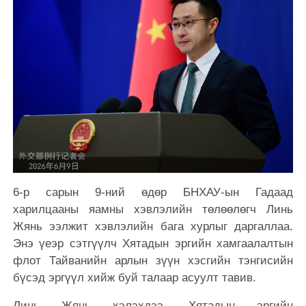
6-р сарын 9-ний өдөр БНХАУ-ын Гадаад
харилцааны яамны хэвлэлийн төлөөлөгч Линь
Жянь ээлжит хэвлэлийн бага хурлыг даргаллаа.
Энэ үеэр сэтгүүлч Хятадын эргийн хамгаалалтын
флот Тайванийн арлын зүүн хэсгийн тэнгисийн
бүсэд эргүүл хийж буй талаар асуулт тавив.
Линь Жянь хэлэхдээ, Хятадын эргийн