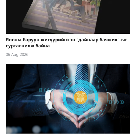
Японы баруун жигүүрийнхэн "дайнаар баяжих"-ыг
сурталчилж байна
06-Aug-2026