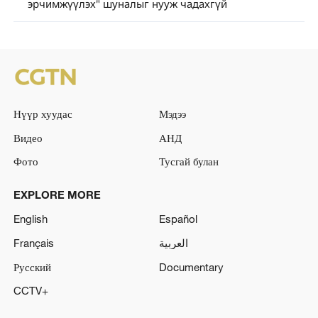
эрчимжүүлэх" шуналыг нууж чадахгүй
Нүүр хуудас
Мэдээ
Видео
АНД
Фото
Тусгай булан
EXPLORE MORE
English
Español
Français
العربية
Русский
Documentary
CCTV+