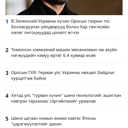
1
В.Зеленский:Украины хүчин Оросын газрын тос
боловсруулах үйлдвэрүүд болон Хар тэнгисийн
хөлөг онгоцнуудад цохилт өгчээ
2
Томоохон хэмжээний машин механизмын аж ахуйн
нэгжүүдийн нэмүү өртөг 6.4 хувиар өсөв
3
Оросын ГХЯ: Герман улс Украины нөхцөл байдлыг
хурцатгаж байна
4
Хятад улс "гурван хүчин" шинэ технологийг ашиглан
нэвтрэн тархахаас сэргийлэхийг уриалав
5
Шинэ цагаан номын анимэ хавтас Японы
"цэрэгжүүлэлтийг дахин