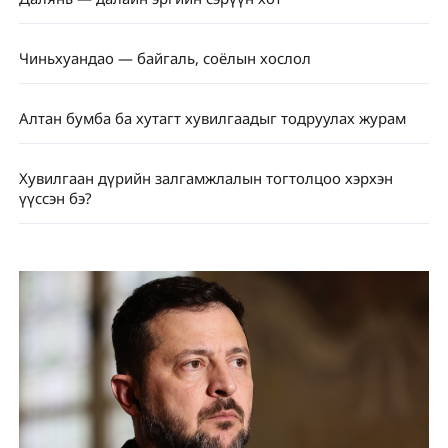
Чиньхуандао — байгаль, соёлын хослол
Алтан бумба ба хутагт хувилгаадыг тодруулах журам
Хувилгаан дүрийн залгамжлалын тогтолцоо хэрхэн
үүссэн бэ?