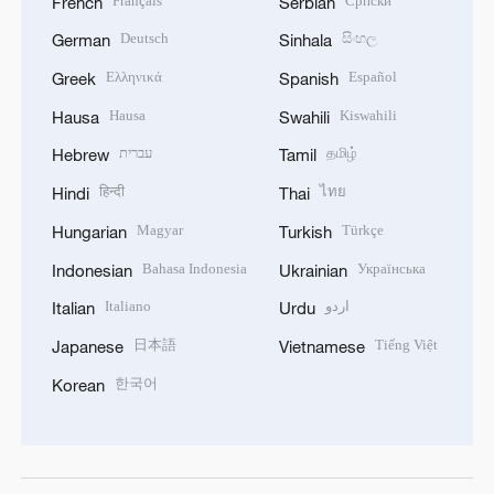
Français
Српски
French
Serbian
Deutsch
සිංහල
German
Sinhala
Ελληνικά
Español
Greek
Spanish
Hausa
Kiswahili
Hausa
Swahili
עברית
தமிழ்
Hebrew
Tamil
हिन्दी
ไทย
Hindi
Thai
Magyar
Türkçe
Hungarian
Turkish
Bahasa Indonesia
Українська
Indonesian
Ukrainian
Italiano
اردو
Italian
Urdu
日本語
Tiếng Việt
Japanese
Vietnamese
한국어
Korean