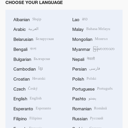
CHOOSE YOUR LANGUAGE
Shqip
ລາວ
Albanian
Lao
العربية
Bahasa Melayu
Arabic
Malay
Беларуская
Монгол
Belarusian
Mongolian
বাংলা
မြန်မာဘာသာ
Bengali
Myanmar
Български
नेपाली
Bulgarian
Nepali
ខ្មែរ
فارسی
Cambodian
Persian
Hrvatski
Polski
Croatian
Polish
Český
Português
Czech
Portuguese
English
پښتو
English
Pashto
Esperanto
Română
Esperanto
Romanian
Filipino
Русский
Filipino
Russian