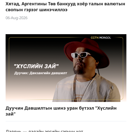
Хятад, Аргентины Төв банкууд хоёр талын валютын
свопын гэрээг шинэчиллээ
06-Aug-2026
Дуучин Давшилтын шинэ уран бүтээл "Хүслийн
зай"
Далянь — далайн эргийн сэрүүн хот