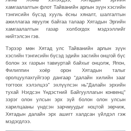
хамгаалалтын флот Тайванийн арлын зүүн хэсгийн
тэнгисийн бүсэд хууль ёсны хяналт, шалгалтын
ажиллагаа явуулж байгаа талаар Хятадын Эргийн
хамгаалалтын газар холбогдох мэдээллийг
нийтэлсэн гэв.
Тэрээр мөн Хятад улс Тайванийн арлын зүүн
хэсгийн тэнгисийн бүсэд эдийн засгийн онцгой бүс
болон эх газрын тавиуртай байхыг онцолж, Япон,
Филиппин хоёр орон Хятадын талыг
оролцуулахгүйгээр дангаар “далайн хилийн зааг
тогтоох хэлэлцээ” эхлүүлсэн нь"Далайн эрхийн
тухай Нэгдсэн Үндэстний Байгууллагын конвенц"
зэрэг олон улсын эрх зүй болон олон улсын
харилцааны үндсэн зарчмуудыг ноцтой зөрчиж,
Хятадын далайн эрх ашигт халдсан үйлдэл гэж
мэдэгдлээ.