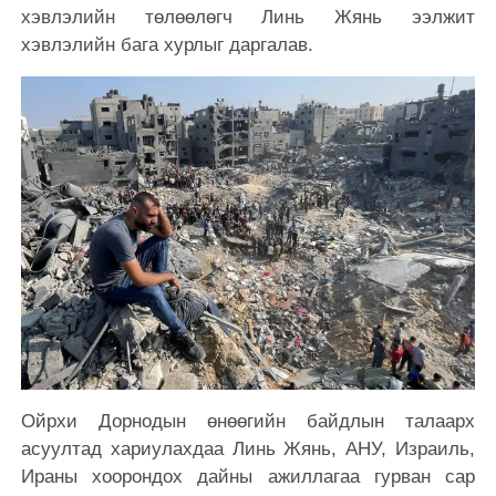
хэвлэлийн төлөөлөгч Линь Жянь ээлжит
хэвлэлийн бага хурлыг даргалав.
Ойрхи Дорнодын өнөөгийн байдлын талаарх
асуултад хариулахдаа Линь Жянь, АНУ, Израиль,
Ираны хоорондох дайны ажиллагаа гурван сар