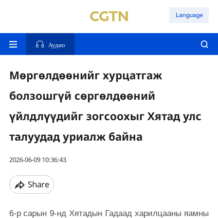
Language
Аудио
Мөргөлдөөнийг хурцатгаж
болзошгүй сөргөлдөөний
үйлдлүүдийг зогсоохыг Хятад улс
талуудад уриалж байна
2026-06-09 10:36:43
Share
6-р сарын 9-нд Хятадын Гадаад харилцааны яамны