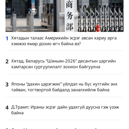
1
Хятадын талаас Америкийн эсрэг авсан хариу арга
хэмжээ ямар дохио өгч байна вэ?
2
Хятад, Беларусь “Шэньин-2026” десантын цэргийн
хамтарсан сургуулилалт зохион байгуулна
3
Японы “дахин цэрэгжих” үйлдэл нь бүс нутгийн энх
тайван, тогтвортой байдалд заналхийлж байна
4
Д.Трамп: Ираны эсрэг дайн удахгүй дуусна гэж үзэж
байна