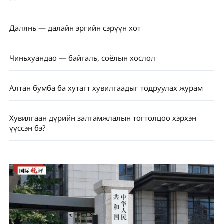
Далянь — далайн эргийн сэрүүн хот
Чиньхуандао — байгаль, соёлын хослол
Алтан бумба ба хутагт хувилгаадыг тодруулах журам
Хувилгаан дүрийн залгамжлалын тогтолцоо хэрхэн
үүссэн бэ?