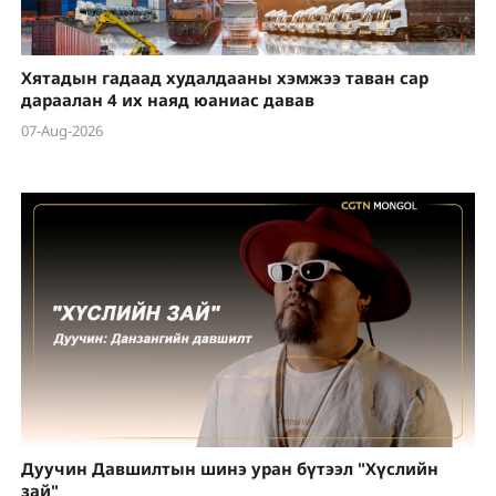
Хятадын гадаад худалдааны хэмжээ таван сар
дараалан 4 их наяд юаниас давав
07-Aug-2026
Дуучин Давшилтын шинэ уран бүтээл "Хүслийн
зай"