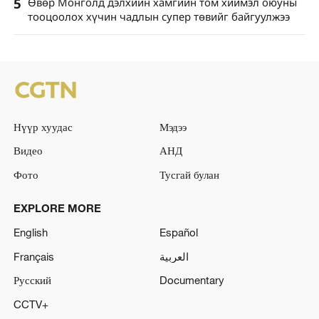
5
Өвөр Монголд дэлхийн хамгийн том хиймэл оюуны
тооцоолох хүчин чадлын супер төвийг байгуулжээ
Нүүр хуудас
Мэдээ
Видео
АНД
Фото
Тусгай булан
EXPLORE MORE
English
Español
Français
العربية
Русский
Documentary
CCTV+