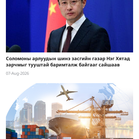
Соломоны арлуудын шинэ засгийн газар Нэг Хятад
зарчмыг тууштай баримталж байгааг сайшаав
07-Aug-2026