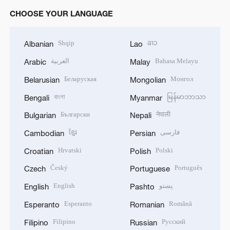
CHOOSE YOUR LANGUAGE
Shqip
ລາວ
Albanian
Lao
العربية
Bahasa Melayu
Arabic
Malay
Беларуская
Монгол
Belarusian
Mongolian
বাংলা
မြန်မာဘာသာ
Bengali
Myanmar
Български
नेपाली
Bulgarian
Nepali
ខ្មែរ
فارسی
Cambodian
Persian
Hrvatski
Polski
Croatian
Polish
Český
Português
Czech
Portuguese
English
پښتو
English
Pashto
Esperanto
Română
Esperanto
Romanian
Filipino
Русский
Filipino
Russian