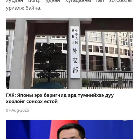
хурдан цогц, удаан хугацааны гал зогсоохыг
уриалж байна.
ГХЯ: Японы эрх баригчид ард түмнийхээ дуу
хоолойг сонсох ёстой
07-Aug-2026