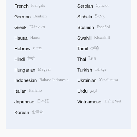
Français
Српски
French
Serbian
Deutsch
සිංහල
German
Sinhala
Ελληνικά
Español
Greek
Spanish
Hausa
Kiswahili
Hausa
Swahili
עברית
தமிழ்
Hebrew
Tamil
हिन्दी
ไทย
Hindi
Thai
Magyar
Türkçe
Hungarian
Turkish
Bahasa Indonesia
Українська
Indonesian
Ukrainian
Italiano
اردو
Italian
Urdu
日本語
Tiếng Việt
Japanese
Vietnamese
한국어
Korean