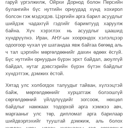
гаруй үргэлжилж, Ойрхи Дорнод болон Персийн
булангийн бүс нутгийн орнуудад хүнд хохирол
болсон гэж мэдэгдэв. Цэргийн арга барил асуудлыг
шийдэж чадахгүй гэдгийг баримтууд харуулж
байна. Хүч хэрэглэх нь асуудлыг цаашид
хүндрүүлнэ. Иран, АНУ-ын хоорондох хэлэлцээр
одоогоор чухал үе шатандаа явж байгаа бөгөөд аль
ч тал цэргийн мөргөлдөөнийг дахин өдөөх ёсгүй.
Бүс нутгийн орнуудын бүрэн эрхт байдал, аюулгүй
байдал, нутаг дэвсгэрийн бүрэн бүтэн байдлыг
хүндэтгэж, дэмжих ёстой.
Хятад улс холбогдох талуудыг тайван, хүлээцтэй
байж, мөргөлдөөнийг хурцатгаж болзошгүй
сөргөлдөөний үйлдлүүдийг зогсоож, нөхцөл
байдлыг намжаах тодорхой арга хэмжээ авч,
маргааныг улс төр, дипломат арга барилаар
шийдвэрлэхийг тууштай дэмжиж, аль болох