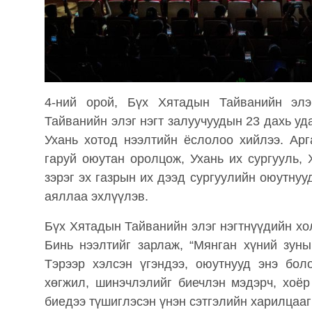
4-ний орой, Бүх Хятадын Тайванийн элэ
Тайванийн элэг нэгт залуучуудын 23 дахь уд
Ухань хотод нээлтийн ёслолоо хийлээ. Ар
гаруй оюутан оролцож, Ухань их сургууль,
зэрэг эх газрын их дээд сургуулийн оюутну
аяллаа эхлүүлэв.
Бүх Хятадын Тайванийн элэг нэгтнүүдийн х
Бинь нээлтийг зарлаж, “Мянган хүний зуны
Тэрээр хэлсэн үгэндээ, оюутнууд энэ бо
хөгжил, шинэчлэлийг биечлэн мэдэрч, хоёр
биедээ түшиглэсэн үнэн сэтгэлийн харилцааг