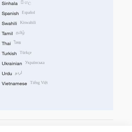
Sinhala
සිංහල
Spanish
Español
Swahili
Kiswahili
Tamil
தமிழ்
Thai
ไทย
Turkish
Türkçe
Ukrainian
Українська
Urdu
اردو
Vietnamese
Tiếng Việt