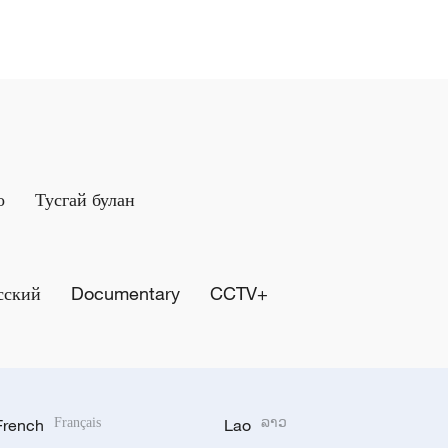
о
Тусгай булан
сский
Documentary
CCTV+
French
Français
Lao
ລາວ