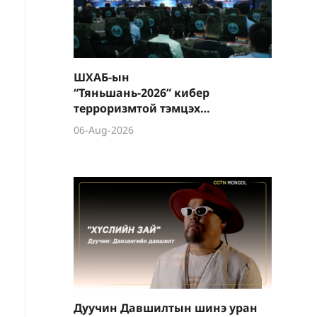
ШХАБ-ын
“Тяньшань-2026” кибер
терроризмтой тэмцэх
хамтарсан сургуулилалт
06-Aug-2026
боллоо
Дуучин Давшилтын шинэ уран