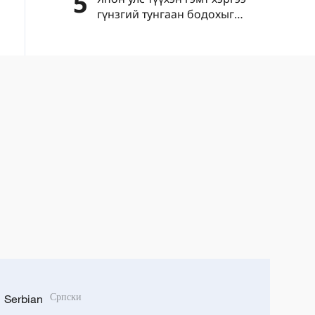
5
гүнзгий тунгаан бодохыг
уриалав
Serbian
Српски