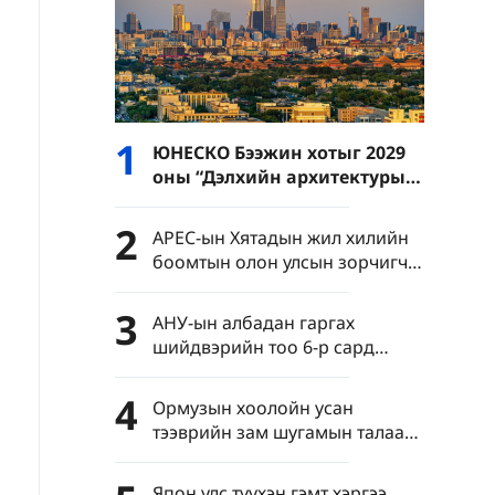
1
ЮНЕСКО Бээжин хотыг 2029
оны “Дэлхийн архитектурын
нийслэл”-ээр батламжиллаа
2
APEC-ын Хятадын жил хилийн
боомтын олон улсын зорчигч
урсгалыг эрчимжүүлэв
3
АНУ-ын албадан гаргах
шийдвэрийн тоо 6-р сард
түүхэн дээд хэмжээнд хүрчээ
4
Ормузын хоолойн усан
тээврийн зам шугамын талаар
Иран Омантай тохиролцоонд
хүрчээ
Япон улс түүхэн гэмт хэргээ