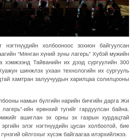
г нэгтнүүдийн холбооноос зохион байгуулсан
аагийн “Мянган хүний зуны лагерь” Хубэй мужийн
га хэмжээнд Тайванийн их дээд сургуулийн 300
 Хуажун шинжлэх ухаан технологийн их сургууль
удтай хамтран залуучуудын харилцаа солилцооны
олбооны намын бүлгийн нарийн бичгийн дарга Жи
 лагерь”-ийн ерөнхий тугийг гардуулсан байна.
ломжийг ашиглан эх орны эх газрын хурдацтай
 эргийн элэг нэгтнүүдийн цусан холбоотой, бие
 гүнзгий ойлгохыг хүсэж байгаагаа илэрхийлжээ.