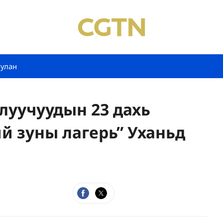
булан
алуучуудын 23 дахь
й зуны лагерь” Уханьд