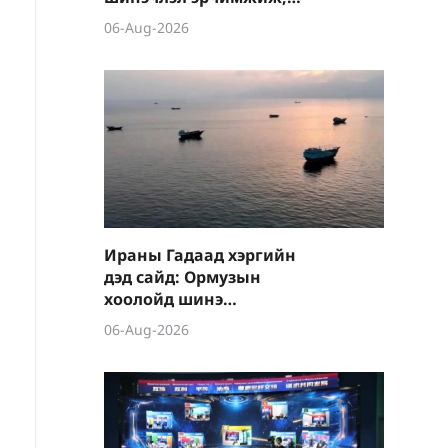
шинэ салбарууд
06-Aug-2026
хурдацтай өсөлт үзүүлэв
Ираны Гадаад хэргийн
дэд сайд: Ормузын
хоолойд шинэ
зохицуулалт хэрэгжүүлж,
06-Aug-2026
усан замуудыг түр хаана