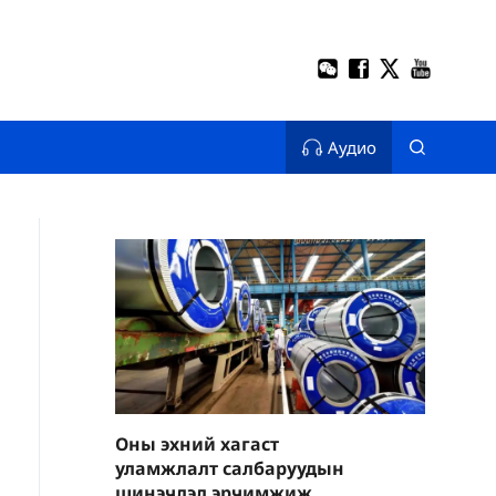
Аудио
Оны эхний хагаст
уламжлалт салбаруудын
шинэчлэл эрчимжиж,