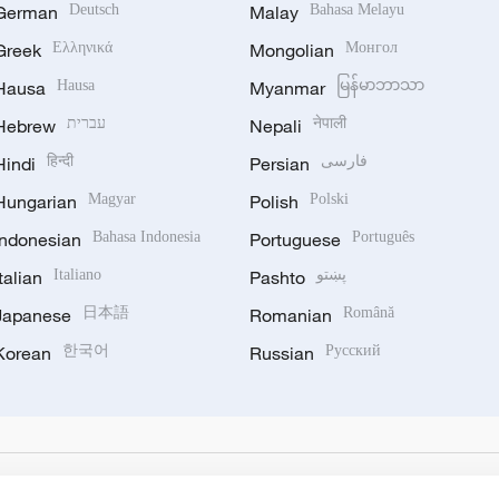
German
Deutsch
Malay
Bahasa Melayu
Greek
Ελληνικά
Mongolian
Монгол
Hausa
Hausa
Myanmar
မြန်မာဘာသာ
Hebrew
עברית
Nepali
नेपाली
Hindi
हिन्दी
Persian
فارسی
Hungarian
Magyar
Polish
Polski
Indonesian
Bahasa Indonesia
Portuguese
Português
Italian
Italiano
Pashto
پښتو
Japanese
日本語
Romanian
Română
Korean
한국어
Russian
Русский