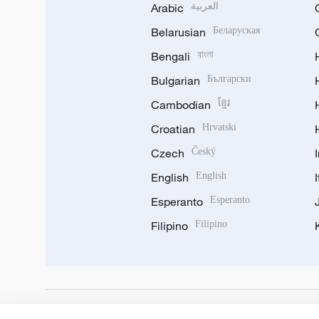
Arabic
العربية
Belarusian
Беларуская
Bengali
বাংলা
Bulgarian
Български
Cambodian
ខ្មែរ
Croatian
Hrvatski
Czech
Český
English
English
Esperanto
Esperanto
Filipino
Filipino