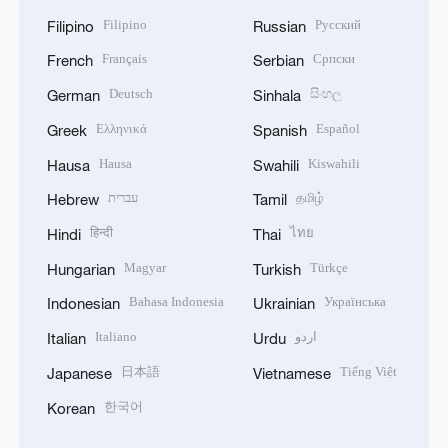
Filipino
Русский
Filipino
Russian
Français
Српски
French
Serbian
Deutsch
සිංහල
German
Sinhala
Ελληνικά
Español
Greek
Spanish
Hausa
Kiswahili
Hausa
Swahili
עברית
தமிழ்
Hebrew
Tamil
हिन्दी
ไทย
Hindi
Thai
Magyar
Türkçe
Hungarian
Turkish
Bahasa Indonesia
Українська
Indonesian
Ukrainian
Italiano
اردو
Italian
Urdu
日本語
Tiếng Việt
Japanese
Vietnamese
한국어
Korean