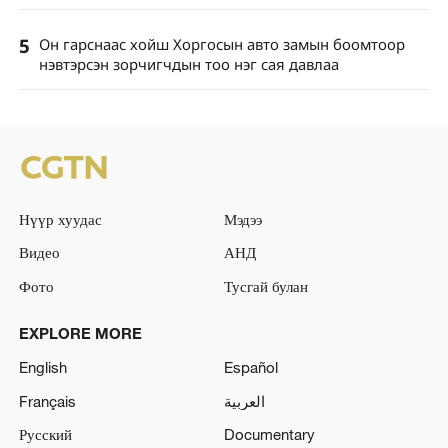
5
Он гарснаас хойш Хоргосын авто замын боомтоор
нэвтэрсэн зорчигчдын тоо нэг сая давлаа
Нүүр хуудас
Мэдээ
Видео
АНД
Фото
Тусгай булан
EXPLORE MORE
English
Español
Français
العربية
Русский
Documentary