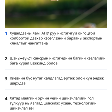
1
Худалдааны яам: АНУ руу нисгэгчгүй онгоцтой
холбоотой давхар хэрэглээний барааны экспортын
хяналтыг чангатгана
2
Шэньжөү-21 сансрын нисгэгчдийн багийн хэвлэлийн
бага хурал Бээжинд болов
3
Киевийн бүс нутаг халдлагад өртөж олон хүн эндэж
шархдав
4
Хятад маягийн орчин үеийн шинэчлэлийн гол
түлхүүр нь яагаад шинжлэх ухаан, технологийн
шинэчлэл вэ?