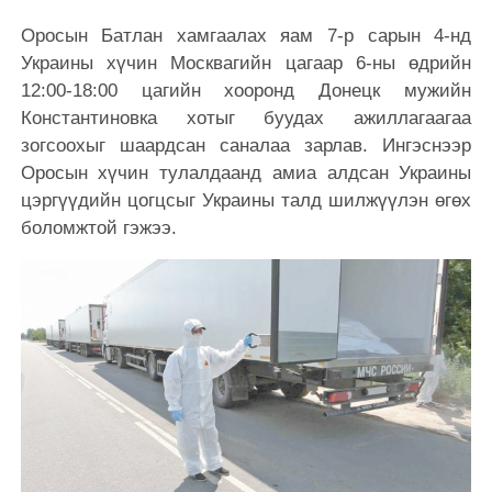
Оросын Батлан ​​​​хамгаалах яам 7-р сарын 4-нд
Украины хүчин Москвагийн цагаар 6-ны өдрийн
12:00-18:00 цагийн хооронд Донецк мужийн
Константиновка хотыг буудах ажиллагаагаа
зогсоохыг шаардсан саналаа зарлав. Ингэснээр
Оросын хүчин тулалдаанд амиа алдсан Украины
цэргүүдийн цогцсыг Украины талд шилжүүлэн өгөх
боломжтой гэжээ.