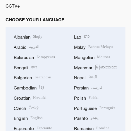
CCTV+
CHOOSE YOUR LANGUAGE
Shqip
ລາວ
Albanian
Lao
العربية
Bahasa Melayu
Arabic
Malay
Беларуская
Монгол
Belarusian
Mongolian
বাংলা
မြန်မာဘာသာ
Bengali
Myanmar
Български
नेपाली
Bulgarian
Nepali
ខ្មែរ
فارسی
Cambodian
Persian
Hrvatski
Polski
Croatian
Polish
Český
Português
Czech
Portuguese
English
پښتو
English
Pashto
Esperanto
Română
Esperanto
Romanian