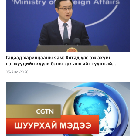
Гадаад харилцааны яам: Хятад улс аж ахуйн
нэгжүүдийн хууль ёсны эрх ашгийг тууштай
хамгаална
05-Aug-2026