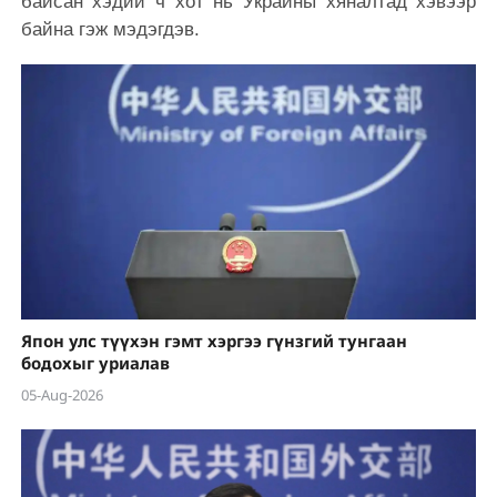
байсан хэдий ч хот нь Украины хяналтад хэвээр
байна гэж мэдэгдэв.
Япон улс түүхэн гэмт хэргээ гүнзгий тунгаан
бодохыг уриалав
05-Aug-2026