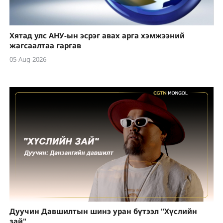
Хятад улс АНУ-ын эсрэг авах арга хэмжээний
жагсаалтаа гаргав
05-Aug-2026
Дуучин Давшилтын шинэ уран бүтээл "Хүслийн
зай"