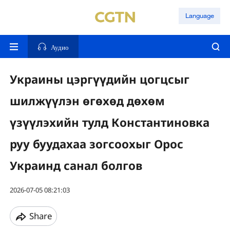
Language
Аудио
Украины цэргүүдийн цогцсыг
шилжүүлэн өгөхөд дөхөм
үзүүлэхийн тулд Константиновка
руу буудахаа зогсоохыг Орос
Украинд санал болгов
2026-07-05 08:21:03
Share