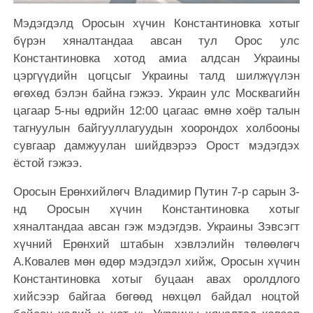
Мэдэгдэлд Оросын хүчин Константиновка хотыг
бүрэн хяналтандаа авсан тул Орос улс
Константиновка хотод амиа алдсан Украины
цэргүүдийн цогцсыг Украины талд шилжүүлэн
өгөхөд бэлэн байна гэжээ. Украин улс Москвагийн
цагаар 5-ны өдрийн 12:00 цагаас өмнө хоёр талын
тагнуулын байгууллагуудын хоорондох холбооны
сувгаар дамжуулан шийдвэрээ Орост мэдэгдэх
ёстой гэжээ.
Оросын Ерөнхийлөгч Владимир Путин 7-р сарын 3-
нд Оросын хүчин Константиновка хотыг
хяналтандаа авсан гэж мэдэгдэв. Украины Зэвсэгт
хүчний Ерөнхий штабын хэвлэлийн төлөөлөгч
А.Ковалев мөн өдөр мэдэгдэл хийж, Оросын хүчин
Константиновка хотыг буцаан авах оролдлого
хийсээр байгаа бөгөөд нөхцөл байдал ноцтой