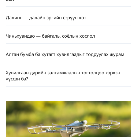
Далянь — далайн эргийн сэрүүн хот
Чиньхуандао — байгаль, соёлын хослол
Алтан бумба ба хутагт хувилгаадыг тодруулах журам
Хувилгаан дүрийн залгамжлалын тогтолцоо хэрхэн
үүссэн бэ?