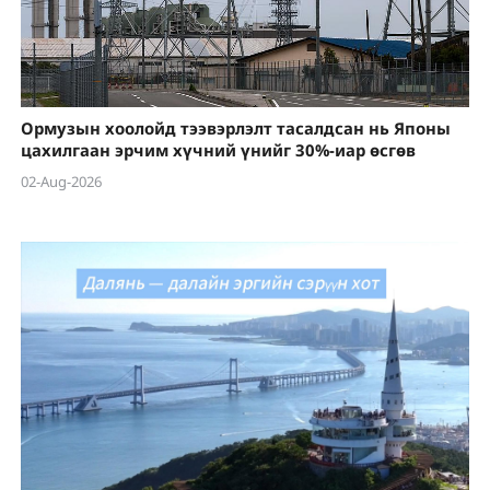
Ормузын хоолойд тээвэрлэлт тасалдсан нь Японы
цахилгаан эрчим хүчний үнийг 30%-иар өсгөв
02-Aug-2026