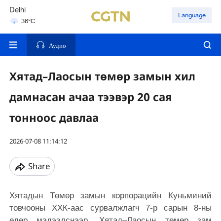
Delhi
Language
36°C
Hyderabad
42°C
Аудио
Хятад–Лаосын төмөр замын хил
дамнасан ачаа тээвэр 20 сая
тонноос давлаа
2026-07-08 11:14:12
Share
Хятадын Төмөр замын корпорацийн Куньминий
товчооны ХХК-аас сурвалжлагч 7-р сарын 8-ны
өдөр мэдээлснээр, Хятад–Лаосын төмөр зам