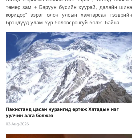
төмөр зам + Баруун бүсийн хуурай, далайн шинэ
коридор” зэрэг олон улсын хамтарсан тээврийн
брэндүүд улам бүр боловсронгуй болж байна.
Пакистанд цасан нурангид өртөж Хятадын нэг
уулчин алга болжээ
02-Aug-2026