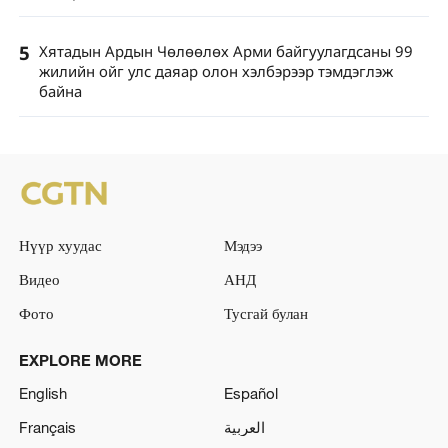
5
Хятадын Ардын Чөлөөлөх Арми байгуулагдсаны 99
жилийн ойг улс даяар олон хэлбэрээр тэмдэглэж
байна
Нүүр хуудас
Мэдээ
Видео
АНД
Фото
Тусгай булан
EXPLORE MORE
English
Español
Français
العربية