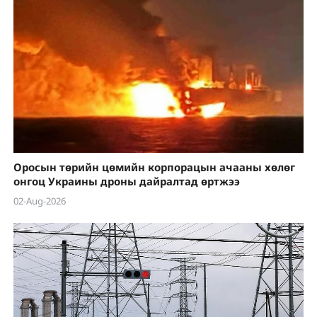
Оросын төрийн цөмийн корпорацын ачааны хөлөг
онгоц Украины дроны дайралтад өртжээ
02-Aug-2026