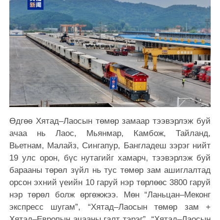
Өдгөө Хятад–Лаосын төмөр замаар тээвэрлэж буй
ачаа нь Лаос, Мьянмар, Камбож, Тайланд,
Вьетнам, Малайз, Сингапур, Бангладеш зэрэг нийт
19 улс орон, бүс нутагийг хамарч, тээвэрлэж буй
барааны төрөл зүйл нь тус төмөр зам ашиглалтад
орсон эхний үеийн 10 гаруй нэр төрлөөс 3800 гаруй
нэр төрөл болж өргөжжээ. Мөн “Ланьцан–Меконг
экспресс шугам”, “Хятад–Лаосын төмөр зам +
Хятад–Европын ачааны галт тэрэг”, “Хятад–Лаосын