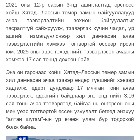
2021 оны 12-р сарын 3-нд ашиглалтад орсноос
хойш Хятад- Лаосын төмөр замын байгууллагууд
ачаа тээвэрлэлтийн зохион байгуулалтыг
тасралтгүй сайжруулж, тээвэрлэх хүчин чадал, үр
ашгийг нэмэгдүүлснээр хил дамнасан ачаа
тээвэрлэлтийн хэмжээ тогтвортой өссөөр ирсэн
юм. 2025 оны эцэс гэхэд нийт тээвэрлэсэн ачааны
хэмжээ 17 сая тоннд дөхсөн байв.
Энэ он гарснаас хойш Хятад–Лаосын төмөр замын
хил дамнасан ачаа тээвэр өндөр түвшнийг хэвээр
хадгалж, өдөрт дунджаар 17 мянган тонн ачаа
тээвэрлэж, одоогийн байдлаар энэ онд нийт 3.16
сая тонн ачаа тээвэрлээд байгаа нь өнгөрсөн оны
мөн үеэс тогтвортой өссөн үзүүлэлт бөгөөд энэхүү
“алтан шугам”-ын үр өгөөж улам бүр тодорхой
болж байна.