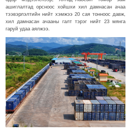
ашиглалтад орсноос хойшхи хил дамнасан ачаа
тээвэрлэлтийн нийт хэмжээ 20 сая тонноос давж,
хил дамнасан ачааны галт тэрэг нийт 23 мянга
гаруй удаа аялжээ.