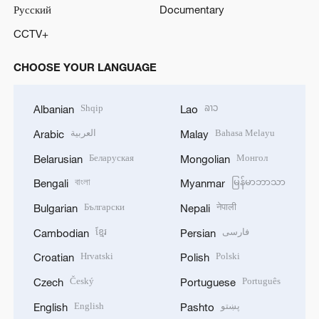
Русский
Documentary
CCTV+
CHOOSE YOUR LANGUAGE
Shqip
ລາວ
Albanian
Lao
العربية
Bahasa Melayu
Arabic
Malay
Беларуская
Монгол
Belarusian
Mongolian
বাংলা
မြန်မာဘာသာ
Bengali
Myanmar
Български
नेपाली
Bulgarian
Nepali
ខ្មែរ
فارسی
Cambodian
Persian
Hrvatski
Polski
Croatian
Polish
Český
Português
Czech
Portuguese
English
پښتو
English
Pashto