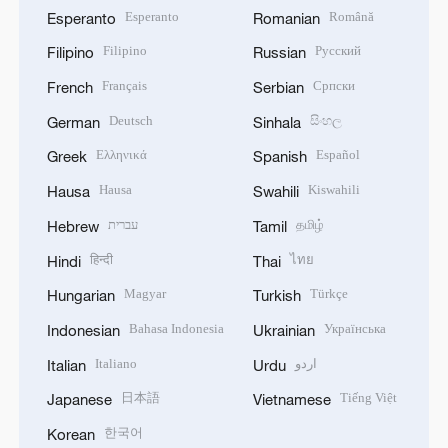
Esperanto
Română
Esperanto
Romanian
Filipino
Русский
Filipino
Russian
Français
Српски
French
Serbian
Deutsch
සිංහල
German
Sinhala
Ελληνικά
Español
Greek
Spanish
Hausa
Kiswahili
Hausa
Swahili
עברית
தமிழ்
Hebrew
Tamil
हिन्दी
ไทย
Hindi
Thai
Magyar
Türkçe
Hungarian
Turkish
Bahasa Indonesia
Українська
Indonesian
Ukrainian
Italiano
اردو
Italian
Urdu
日本語
Tiếng Việt
Japanese
Vietnamese
한국어
Korean