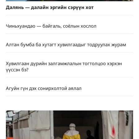
Далянь — далайн эргийн сэрүүн хот
Чиньхуандао — байгаль, соёлын хослол
Алтан бумба ба хутагт хувилгаадыг тодруулах журам
Хувилгаан дүрийн залгамжлалын тогтолцоо хэрхэн
үүссэн бэ?
Агуйн гүн дэх сонирхолтой аялал