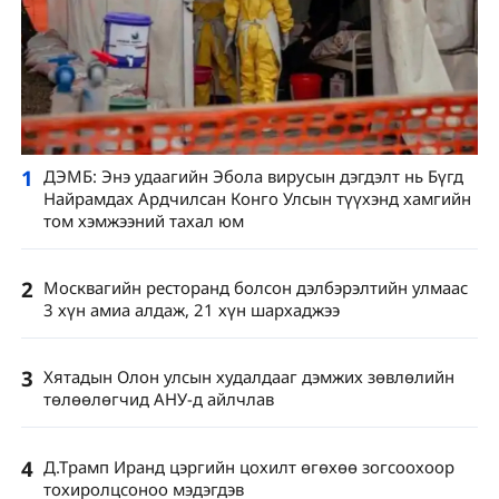
1
ДЭМБ: Энэ удаагийн Эбола вирусын дэгдэлт нь Бүгд
Найрамдах Ардчилсан Конго Улсын түүхэнд хамгийн
том хэмжээний тахал юм
2
Москвагийн ресторанд болсон дэлбэрэлтийн улмаас
3 хүн амиа алдаж, 21 хүн шархаджээ
3
Хятадын Олон улсын худалдааг дэмжих зөвлөлийн
төлөөлөгчид АНУ-д айлчлав
4
Д.Трамп Иранд цэргийн цохилт өгөхөө зогсоохоор
тохиролцсоноо мэдэгдэв