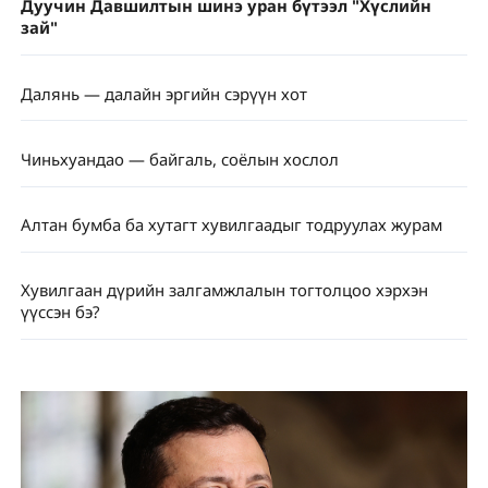
Дуучин Давшилтын шинэ уран бүтээл "Хүслийн
зай"
Далянь — далайн эргийн сэрүүн хот
Чиньхуандао — байгаль, соёлын хослол
Алтан бумба ба хутагт хувилгаадыг тодруулах журам
Хувилгаан дүрийн залгамжлалын тогтолцоо хэрхэн
үүссэн бэ?