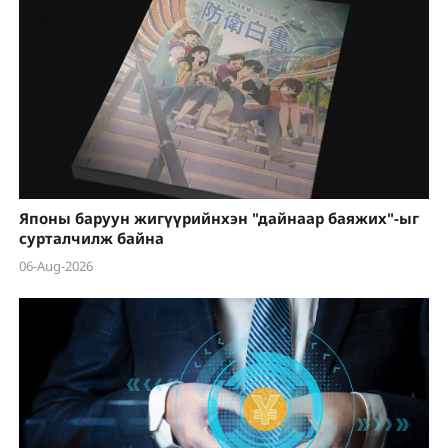
Японы баруун жигүүрийнхэн "дайнаар баяжих"-ыг
сурталчилж байна
06-Aug-2026