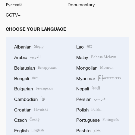
Русский
Documentary
CCTV+
CHOOSE YOUR LANGUAGE
Shqip
ລາວ
Albanian
Lao
العربية
Bahasa Melayu
Arabic
Malay
Беларуская
Монгол
Belarusian
Mongolian
বাংলা
မြန်မာဘာသာ
Bengali
Myanmar
Български
नेपाली
Bulgarian
Nepali
ខ្មែរ
فارسی
Cambodian
Persian
Hrvatski
Polski
Croatian
Polish
Český
Português
Czech
Portuguese
English
پښتو
English
Pashto