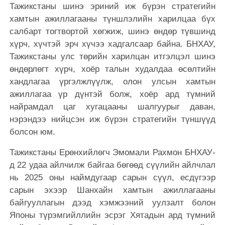
Тажикстаны шинэ эриний иж бүрэн стратегийн
хамтын ажиллагааны түншлэлийн харилцаа бүх
салбарт тогтвортой хөгжиж, шинэ өндөр түвшинд
хүрч, хүчтэй эрч хүчээ хадгалсаар байна. БНХАУ,
Тажикстаны улс төрийн харилцан итгэлцэл шинэ
өндөрлөгт хүрч, хоёр талын худалдаа өсөлтийн
хандлагаа үргэлжлүүлж, олон улсын хамтын
ажиллагаа үр дүнтэй болж, хоёр ард түмний
найрамдал цаг хугацааны шалгуурыг даван,
нэрэндээ нийцсэн иж бүрэн стратегийн түншүүд
болсон юм.
Тажикстаны Ерөнхийлөгч Эмомали
Рахмон БНХАУ-
д 22 удаа айлчилж байгаа бөгөөд сүүлийн айлчлал
нь 2025 оны наймдугаар сарын сүүл, есдүгээр
сарын эхээр Шанхайн хамтын ажиллагааны
байгууллагын дээд хэмжээний уулзалт болон
Японы түрэмгийллийн эсрэг Хятадын ард түмний