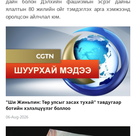
дайн болон Дэлхийн фашизмын эсрэг дайны
ялалтын 80 жилийн ойг тэмдэглэх арга хэмжээнд
оролцсон айлчлал юм.
"Ши Жиньпин: Төр улсыг засах тухай" тавдугаар
ботийн хэлэлцүүлэг боллоо
06-Aug-2026