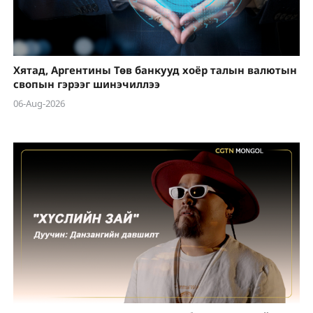
Хятад, Аргентины Төв банкууд хоёр талын валютын
свопын гэрээг шинэчиллээ
06-Aug-2026