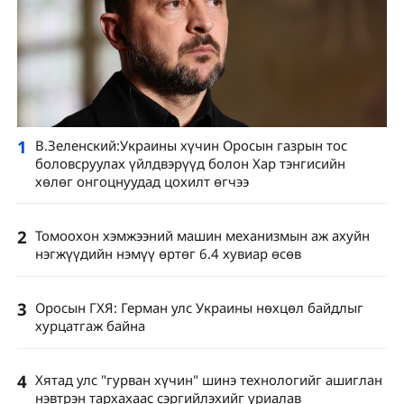
1
В.Зеленский:Украины хүчин Оросын газрын тос
боловсруулах үйлдвэрүүд болон Хар тэнгисийн
хөлөг онгоцнуудад цохилт өгчээ
2
Томоохон хэмжээний машин механизмын аж ахуйн
нэгжүүдийн нэмүү өртөг 6.4 хувиар өсөв
3
Оросын ГХЯ: Герман улс Украины нөхцөл байдлыг
хурцатгаж байна
4
Хятад улс "гурван хүчин" шинэ технологийг ашиглан
нэвтрэн тархахаас сэргийлэхийг уриалав