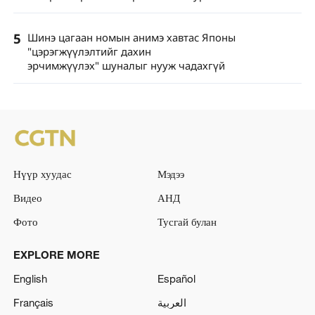
5
Шинэ цагаан номын анимэ хавтас Японы
"цэрэгжүүлэлтийг дахин
эрчимжүүлэх" шуналыг нууж чадахгүй
Нүүр хуудас
Мэдээ
Видео
АНД
Фото
Тусгай булан
EXPLORE MORE
English
Español
Français
العربية