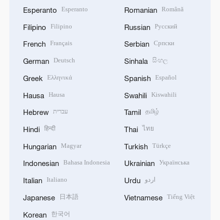
Esperanto
Română
Esperanto
Romanian
Filipino
Русский
Filipino
Russian
Français
Српски
French
Serbian
Deutsch
සිංහල
German
Sinhala
Ελληνικά
Español
Greek
Spanish
Hausa
Kiswahili
Hausa
Swahili
עברית
தமிழ்
Hebrew
Tamil
हिन्दी
ไทย
Hindi
Thai
Magyar
Türkçe
Hungarian
Turkish
Bahasa Indonesia
Українська
Indonesian
Ukrainian
Italiano
اردو
Italian
Urdu
日本語
Tiếng Việt
Japanese
Vietnamese
한국어
Korean