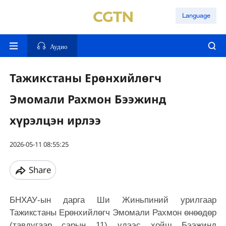
Language
Аудио
Тажикстаны Ерөнхийлөгч
Эмомали Рахмон Бээжинд
хүрэлцэн ирлээ
2026-05-11 08:55:25
Share
БНХАУ-ын дарга Ши Жиньпиний урилгаар
Тажикстаны Ерөнхийлөгч Эмомали Рахмон өнөөдөр
(тавдугаар сарын 11) үдээс хойш Бээжинд