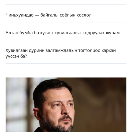
Чиньхуандао — байгаль, соёлын хослол
Алтан бумба ба хутагт хувилгаадыг тодруулах журам
Хувилгаан дүрийн залгамжлалын тогтолцоо хэрхэн
үүссэн бэ?