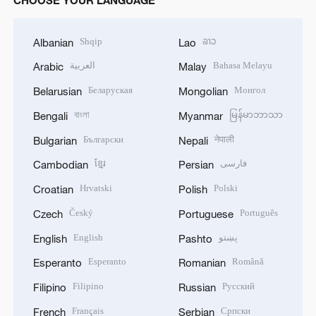
CHOOSE YOUR LANGUAGE
Shqip
ລາວ
Albanian
Lao
العربية
Bahasa Melayu
Arabic
Malay
Беларуская
Монгол
Belarusian
Mongolian
বাংলা
မြန်မာဘာသာ
Bengali
Myanmar
Български
नेपाली
Bulgarian
Nepali
ខ្មែរ
فارسی
Cambodian
Persian
Hrvatski
Polski
Croatian
Polish
Český
Português
Czech
Portuguese
English
پښتو
English
Pashto
Esperanto
Română
Esperanto
Romanian
Filipino
Русский
Filipino
Russian
Français
Српски
French
Serbian