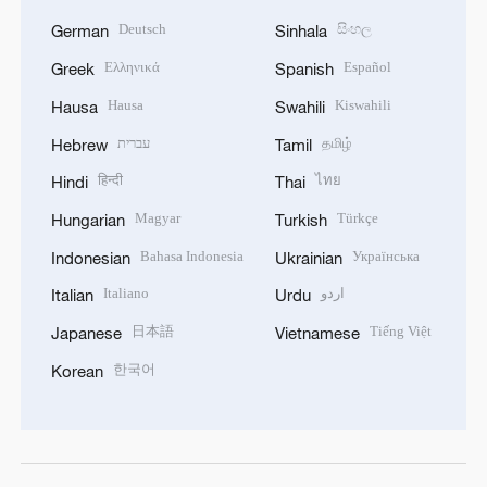
Deutsch
සිංහල
German
Sinhala
Ελληνικά
Español
Greek
Spanish
Hausa
Kiswahili
Hausa
Swahili
עברית
தமிழ்
Hebrew
Tamil
हिन्दी
ไทย
Hindi
Thai
Magyar
Türkçe
Hungarian
Turkish
Bahasa Indonesia
Українська
Indonesian
Ukrainian
Italiano
اردو
Italian
Urdu
日本語
Tiếng Việt
Japanese
Vietnamese
한국어
Korean