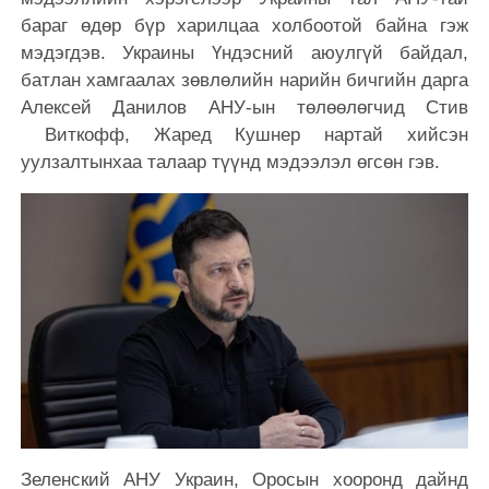
бараг өдөр бүр харилцаа холбоотой байна гэж
мэдэгдэв. Украины Үндэсний аюулгүй байдал,
батлан ​​​​хамгаалах зөвлөлийн нарийн бичгийн дарга
Алексей Данилов АНУ-ын төлөөлөгчид Стив
Виткофф, Жаред Кушнер нартай хийсэн
уулзалтынхаа талаар түүнд мэдээлэл өгсөн гэв.
Зеленский АНУ Украин, Оросын хооронд дайнд