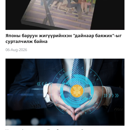
Японы баруун жигүүрийнхэн "дайнаар баяжих"-ыг
сурталчилж байна
06-Aug-2026