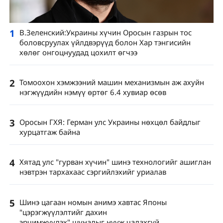
1
В.Зеленский:Украины хүчин Оросын газрын тос
боловсруулах үйлдвэрүүд болон Хар тэнгисийн
хөлөг онгоцнуудад цохилт өгчээ
2
Томоохон хэмжээний машин механизмын аж ахуйн
нэгжүүдийн нэмүү өртөг 6.4 хувиар өсөв
3
Оросын ГХЯ: Герман улс Украины нөхцөл байдлыг
хурцатгаж байна
4
Хятад улс "гурван хүчин" шинэ технологийг ашиглан
нэвтрэн тархахаас сэргийлэхийг уриалав
5
Шинэ цагаан номын анимэ хавтас Японы
"цэрэгжүүлэлтийг дахин
эрчимжүүлэх" шуналыг нууж чадахгүй