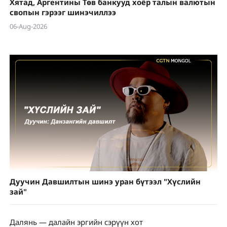
Хятад, Аргентины Төв банкууд хоёр талын валютын
свопын гэрээг шинэчиллээ
06-Aug-2026
Дуучин Давшилтын шинэ уран бүтээл "Хүслийн
зай"
Далянь — далайн эргийн сэрүүн хот