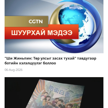
"Ши Жиньпин: Төр улсыг засах тухай" тавдугаар
ботийн хэлэлцүүлэг боллоо
06-Aug-2026