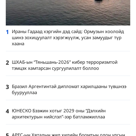
1
Ираны Гадаад хэргийн дэд сайд: Ормузын хоолойд
шинэ зохицуулалт хэрэгжүүлж, усан замуудыг түр
хаана
2
ШХАБ-ын “Тяньшань-2026” кибер терроризмтой
тэмцэх хамтарсан сургуулилалт боллоо
3
Бразил Аргентинтай дипломат харилцааны түвшнээ
буурууллаа
4
ЮНЕСКО Бээжин хотыг 2029 оны “Дэлхийн
архитектурын нийслэл”-ээр батламжиллаа
5
APEC-ын Хятадын жил хилийн боомтын олон улсын