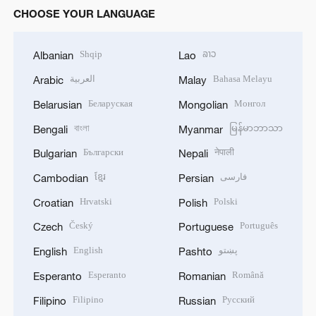
CHOOSE YOUR LANGUAGE
Shqip
ລາວ
Albanian
Lao
العربية
Bahasa Melayu
Arabic
Malay
Беларуская
Монгол
Belarusian
Mongolian
বাংলা
မြန်မာဘာသာ
Bengali
Myanmar
Български
नेपाली
Bulgarian
Nepali
ខ្មែរ
فارسی
Cambodian
Persian
Hrvatski
Polski
Croatian
Polish
Český
Português
Czech
Portuguese
English
پښتو
English
Pashto
Esperanto
Română
Esperanto
Romanian
Filipino
Русский
Filipino
Russian