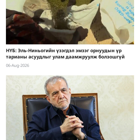
НҮБ: Эль-Ниньогийн үзэгдэл эмзэг орнуудын үр
тарианы асуудлыг улам даамжруулж болзошгүй
06-Aug-2026