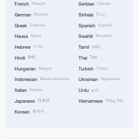
Français
Српски
French
Serbian
Deutsch
සිංහල
German
Sinhala
Ελληνικά
Español
Greek
Spanish
Hausa
Kiswahili
Hausa
Swahili
עברית
தமிழ்
Hebrew
Tamil
हिन्दी
ไทย
Hindi
Thai
Magyar
Türkçe
Hungarian
Turkish
Bahasa Indonesia
Українська
Indonesian
Ukrainian
Italiano
اردو
Italian
Urdu
日本語
Tiếng Việt
Japanese
Vietnamese
한국어
Korean