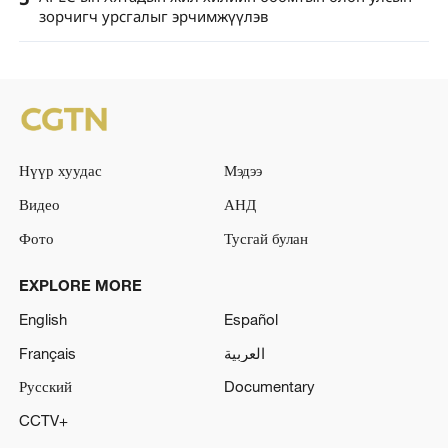
зорчигч урсгалыг эрчимжүүлэв
Нүүр хуудас
Мэдээ
Видео
АНД
Фото
Тусгай булан
EXPLORE MORE
English
Español
Français
العربية
Русский
Documentary
CCTV+