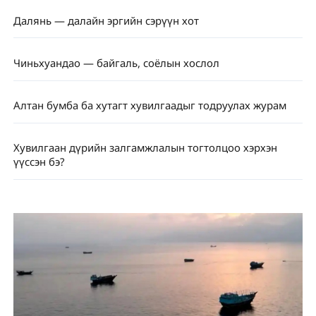
Далянь — далайн эргийн сэрүүн хот
Чиньхуандао — байгаль, соёлын хослол
Алтан бумба ба хутагт хувилгаадыг тодруулах журам
Хувилгаан дүрийн залгамжлалын тогтолцоо хэрхэн
үүссэн бэ?