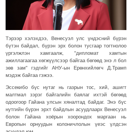
Тэрээр хэлэхдээ, Венесуэл улс үндэсний бүрэн
бүтэн байдал, бүрэн эрх болон тусгаар тогтнолоо
үргэлжлэн хамгаалж, "дипломат хамтын
ажиллагаагаа хөгжүүлсээр байгаа бөгөөд энэ л бол
зөв зам" гэдгийг АНУ-ын Ерөнхийлөгч Д.Трамп
мэдэж байгаа гэжээ.
Эссекибо бүс нутаг нь газрын тос, хий, ашигт
малтмал зэрэг байгалийн баялаг ихтэй бөгөөд
одоогоор Гайана улсын хяналтад байдаг. Энэ бүс
нутгийн бүрэн эрхт байдлын асуудлаарх Венесуэл
болон Гайана хоёрын хоорондох маргаан нь
Европын орнуудын колоничлолын үеэс үлдсэн
асуудал юм.