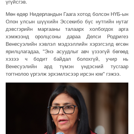
үгүйсгэв.
Мөн өдөр Нидерландын Гаага хотод болсон НҮБ-ын
Олон улсын шүүхийн Эссекибо бүс нутгийн нутаг
дэвсгэрийн маргааны талаарх холбогдох арга
хэмжээнд оролцсоны дараа Делси Родригез
Венесуэлийн хэвлэл мэдээллийн хэрэгсэлд өгсөн
ярилцлагадаа, "Энэ асуудлыг авч үзээгүй бөгөөд
хэзээ ч бодит байдал болохгүй, учир нь
Венесуэлийн ард түмэн үндэсний тусгаар
тогтнолоо үргэлж эрхэмлэсээр ирсэн юм" гэжээ.