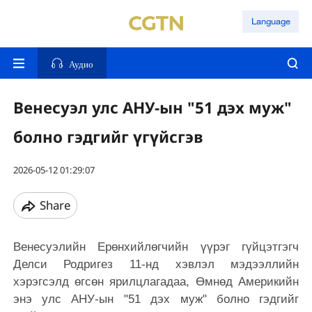
Language
Аудио
Венесуэл улс АНУ-ын "51 дэх муж"
болно гэдгийг үгүйсгэв
2026-05-12 01:29:07
Share
Венесуэлийн Ерөнхийлөгчийн үүрэг гүйцэтгэгч
Делси Родригез 11-нд хэвлэл мэдээллийн
хэрэгсэлд өгсөн ярилцлагадаа, Өмнөд Америкийн
энэ улс АНУ-ын "51 дэх муж" болно гэдгийг