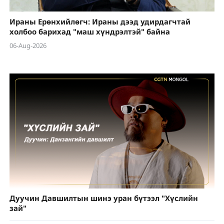
Ираны Ерөнхийлөгч: Ираны дээд удирдагчтай
холбоо барихад "маш хүндрэлтэй" байна
06-Aug-2026
Дуучин Давшилтын шинэ уран бүтээл "Хүслийн
зай"