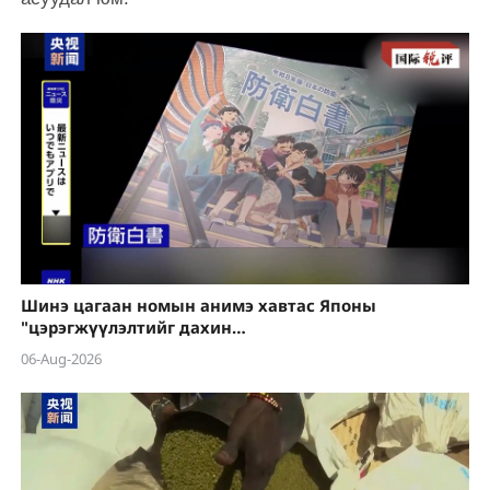
Шинэ цагаан номын анимэ хавтас Японы
"цэрэгжүүлэлтийг дахин
эрчимжүүлэх" шуналыг нууж чадахгүй
06-Aug-2026