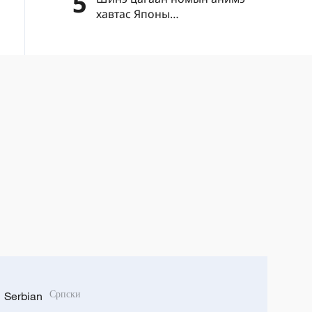
5
хавтас Японы
"цэрэгжүүлэлтийг дахин
эрчимжүүлэх" шуналыг нууж
чадахгүй
Serbian
Српски