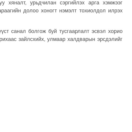
уу хяналт, урьдчилан сэргийлэх арга хэмжээг
араагийн долоо хоногт нэмэлт тохиолдол илрэх
үст санал болгож буй тусгаарлалт эсвэл хорио
арихаас зайлсхийх, улмаар халдварын эрсдэлийг