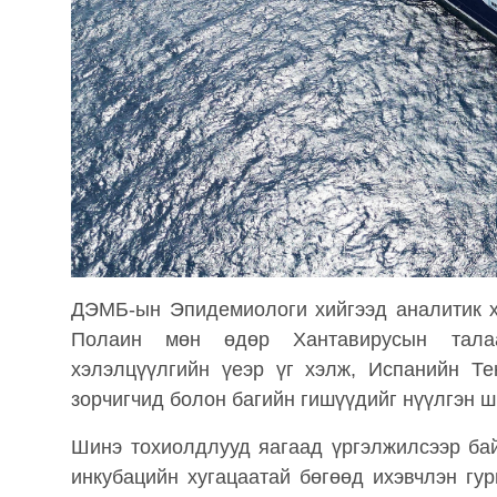
ДЭМБ-ын Эпидемиологи хийгээд аналитик х
Полаин мөн өдөр Хантавирусын талаа
хэлэлцүүлгийн үеэр үг хэлж, Испанийн Те
зорчигчид болон багийн гишүүдийг нүүлгэн 
Шинэ тохиолдлууд яагаад үргэлжилсээр бай
инкубацийн хугацаатай бөгөөд ихэвчлэн гур