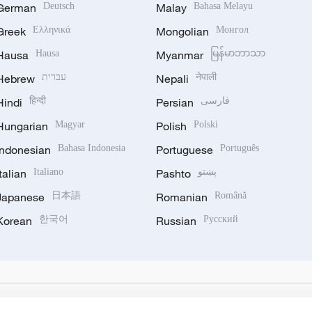
German
Deutsch
Malay
Bahasa Melayu
Greek
Ελληνικά
Mongolian
Монгол
Hausa
Hausa
Myanmar
မြန်မာဘာသာ
Hebrew
עברית
Nepali
नेपाली
Hindi
हिन्दी
Persian
فارسی
Hungarian
Magyar
Polish
Polski
Indonesian
Bahasa Indonesia
Portuguese
Português
Italian
Italiano
Pashto
پښتو
Japanese
日本語
Romanian
Română
Korean
한국어
Russian
Русский