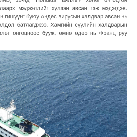
МБ) 11-нд “Hondius” аяллын хөлөг онгоцтой
лаарх мэдээллийг хүлээн авсан гэж мэдэгдэв.
йн гишүүн” буюу Андес вирусын халдвар авсан нь
иолдол батлагджээ. Хамгийн сүүлийн халдварын
өлөг онгоцноос бууж, өмнө өдөр нь Франц руу