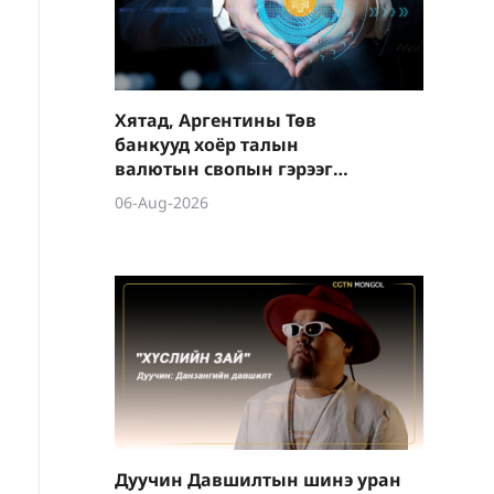
Хятад, Аргентины Төв
банкууд хоёр талын
валютын свопын гэрээг
шинэчиллээ
06-Aug-2026
Дуучин Давшилтын шинэ уран