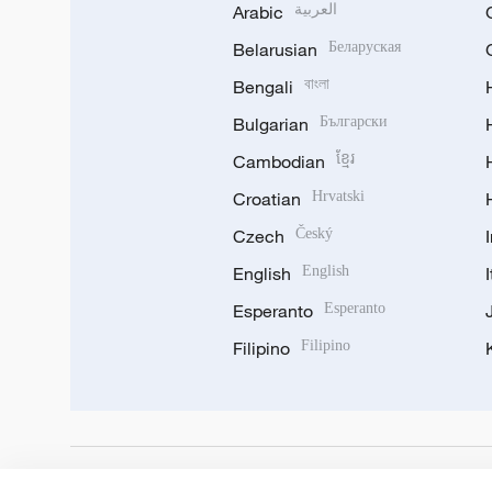
Arabic
العربية
Belarusian
Беларуская
Bengali
বাংলা
Bulgarian
Български
Cambodian
ខ្មែរ
Croatian
Hrvatski
Czech
Český
English
English
Esperanto
Esperanto
Filipino
Filipino