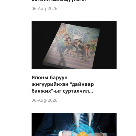
боллоо
06-Aug-2026
Японы баруун
жигүүрийнхэн "дайнаар
баяжих"-ыг сурталчилж
байна
06-Aug-2026