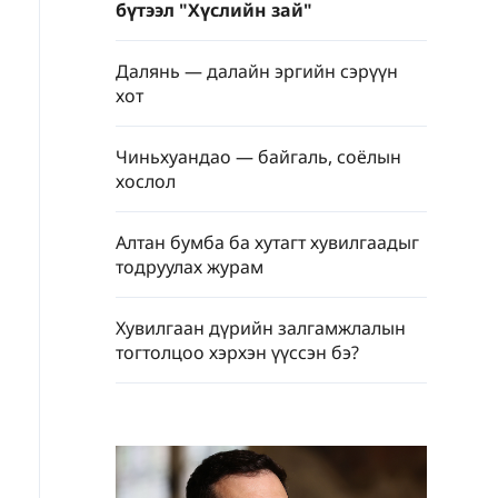
бүтээл "Хүслийн зай"
Далянь — далайн эргийн сэрүүн
хот
Чиньхуандао — байгаль, соёлын
хослол
Алтан бумба ба хутагт хувилгаадыг
тодруулах журам
Хувилгаан дүрийн залгамжлалын
тогтолцоо хэрхэн үүссэн бэ?