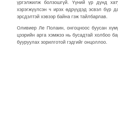
үргэлжилж болзошгүй. Үүний үр дүнд хат
хэрэгжүүлсэн ч ирэх өдрүүдэд эсвэл бүр д
эрсдэлтэй хэвээр байна гэж тайлбарлав.
Оливиер Ле Полаин, онгоцноос буусан хүмү
цээрийн арга хэмжээ нь бусадтай холбоо б
бууруулах зорилготой гэдгийг онцоллоо.