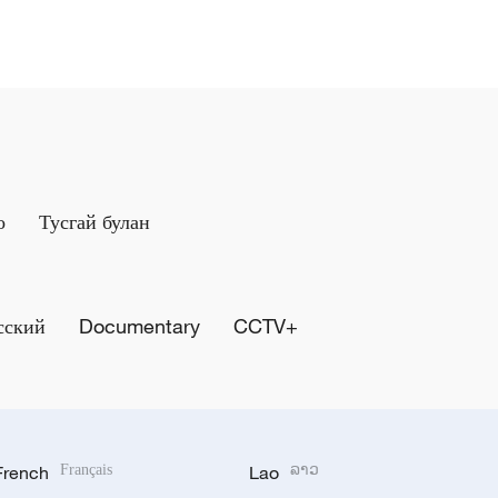
о
Тусгай булан
сский
Documentary
CCTV+
French
Français
Lao
ລາວ