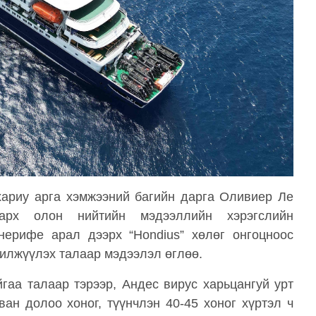
ариу арга хэмжээний багийн дарга Оливиер Ле
рх олон нийтийн мэдээллийн хэрэгслийн
нерифе арал дээрх “Hondius” хөлөг онгоцноос
шилжүүлэх талаар мэдээлэл өглөө.
гаа талаар тэрээр, Андес вирус харьцангуй урт
ван долоо хоног, түүнчлэн 40-45 хоног хүртэл ч