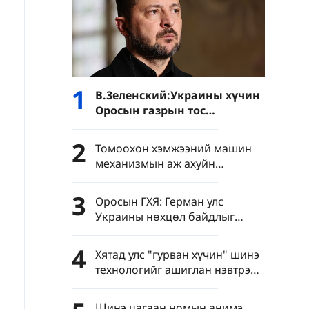
1
В.Зеленский:Украины хүчин
Оросын газрын тос
боловсруулах үйлдвэрүүд
болон Хар тэнгисийн хөлөг
2
Томоохон хэмжээний машин
онгоцнуудад цохилт өгчээ
механизмын аж ахуйн
нэгжүүдийн нэмүү өртөг 6.4
хувиар өсөв
3
Оросын ГХЯ: Герман улс
Украины нөхцөл байдлыг
хурцатгаж байна
4
Хятад улс "гурван хүчин" шинэ
технологийг ашиглан нэвтрэн
тархахаас сэргийлэхийг
уриалав
Шинэ цагаан номын анимэ