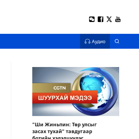
Аудио
"Ши Жиньпин: Төр улсыг
засах тухай" тавдугаар
ботийн хэлэлцүүлэг