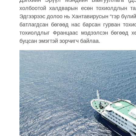
Дэлхийн Эрүүл Мэндийн Байгууллага (ДЭ
холбоотой халдварын есөн тохиолдлын та
Эдгээрээс долоо нь Хантавирусын “гэр бүли
батлагдсан бөгөөд нас барсан гурван тох
тохиолдлыг Францаас мэдээлсэн бөгөөд х
буцсан эмэгтэй зорчигч байлаа.