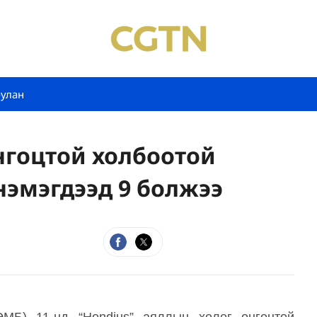
булан
нгоцтой холбоотой
нэмэгдээд 9 болжээ