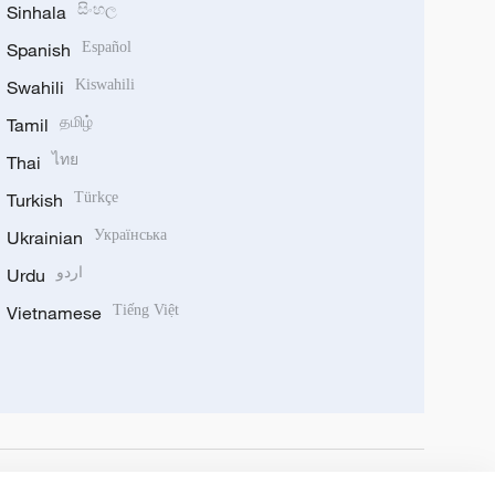
Sinhala
සිංහල
Spanish
Español
Swahili
Kiswahili
Tamil
தமிழ்
Thai
ไทย
Turkish
Türkçe
Ukrainian
Українська
Urdu
اردو
Vietnamese
Tiếng Việt