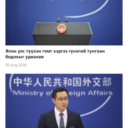
Япон улс түүхэн гэмт хэргээ гүнзгий тунгаан
бодохыг уриалав
05-Aug-2026