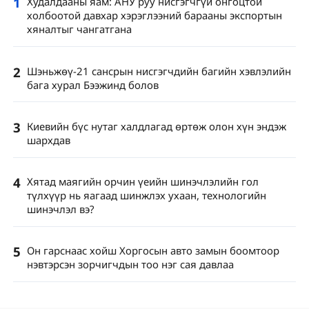
1
Худалдааны яам: АНУ руу нисгэгчгүй онгоцтой
холбоотой давхар хэрэглээний барааны экспортын
хяналтыг чангатгана
2
Шэньжөү-21 сансрын нисгэгчдийн багийн хэвлэлийн
бага хурал Бээжинд болов
3
Киевийн бүс нутаг халдлагад өртөж олон хүн эндэж
шархдав
4
Хятад маягийн орчин үеийн шинэчлэлийн гол
түлхүүр нь яагаад шинжлэх ухаан, технологийн
шинэчлэл вэ?
5
Он гарснаас хойш Хоргосын авто замын боомтоор
нэвтэрсэн зорчигчдын тоо нэг сая давлаа