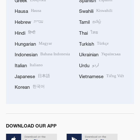
Greek
Spanish
Hausa
Kiswahili
Hausa
Swahili
עברית
தமிழ்
Hebrew
Tamil
हिन्दी
ไทย
Hindi
Thai
Magyar
Türkçe
Hungarian
Turkish
Bahasa Indonesia
Українська
Indonesian
Ukrainian
Italiano
اردو
Italian
Urdu
日本語
Tiếng Việt
Japanese
Vietnamese
한국어
Korean
DOWNLOAD OUR APP