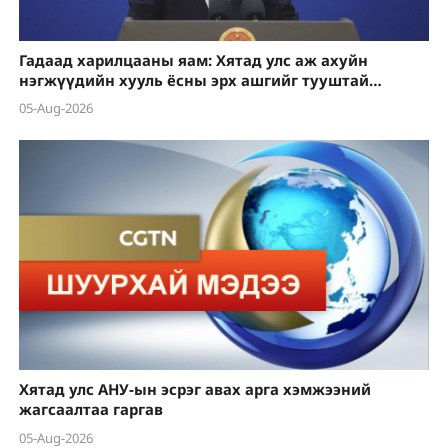
Гадаад харилцааны яам: Хятад улс аж ахуйн
нэгжүүдийн хууль ёсны эрх ашгийг тууштай
хамгаална
05-Aug-2026
Хятад улс АНУ-ын эсрэг авах арга хэмжээний
жагсаалтаа гаргав
05-Aug-2026