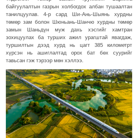
байгуулалтын газрын холбогдох албан тушаалтан
танилцуулав. 4-р сард Ши-Ань-Шыянь хурдны
төмөр зам болон Шюньань-Шанчю хурдны төмөр
замын Шаньдүн муж дахь хэсгийг хамтран
зохицуулах ба турших ажил урагштай явагдаж,
туршилтын дээд хурд нь цагт 385 километрт
хүрсэн нь ашиглалтад орох бат бөх суурийг
тавьсан гэж тэрээр мөн хэллээ.