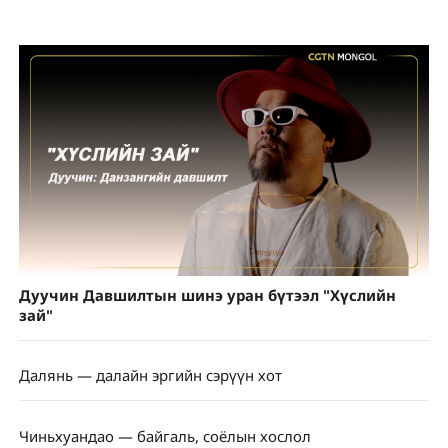
Дуучин Давшилтын шинэ уран бүтээл "Хүслийн
зай"
Далянь — далайн эргийн сэрүүн хот
Чиньхуандао — байгаль, соёлын хослол