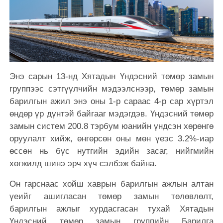
Энэ сарын 13-нд Хятадын Үндэсний төмөр замын
группээс сэтгүүлчийн мэдээлснээр, төмөр замын
барилгын ажил энэ оны 1-р сараас 4-р сар хүртэл
өндөр үр дүнтэй байгааг мэдэгдэв. Үндэсний төмөр
замын систем 200.8 тэрбум юанийн үндсэн хөрөнгө
оруулалт хийж, өнгөрсөн оны мөн үеэс 3.2%-иар
өссөн нь бүс нутгийн эдийн засаг, нийгмийн
хөгжилд шинэ эрч хүч сэлбэж байна.
Он гарснаас хойш хаврын барилгын ажлын алтан
үеийг ашигласан төмөр замын төлөвлөлт,
барилгын ажлыг хурдасгасан тухай Хятадын
Үндэсний төмөр замын группийн Барилга