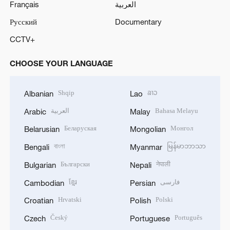
Français
العربية
Русский
Documentary
CCTV+
CHOOSE YOUR LANGUAGE
Shqip
ລາວ
Albanian
Lao
العربية
Bahasa Melayu
Arabic
Malay
Беларуская
Монгол
Belarusian
Mongolian
বাংলা
မြန်မာဘာသာ
Bengali
Myanmar
Български
नेपाली
Bulgarian
Nepali
ខ្មែរ
فارسی
Cambodian
Persian
Hrvatski
Polski
Croatian
Polish
Český
Português
Czech
Portuguese