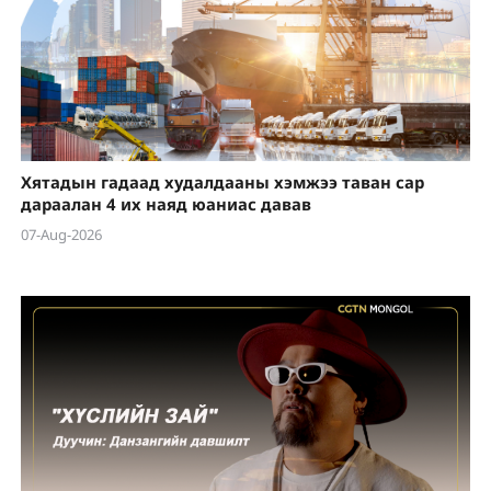
Хятадын гадаад худалдааны хэмжээ таван сар
дараалан 4 их наяд юаниас давав
07-Aug-2026