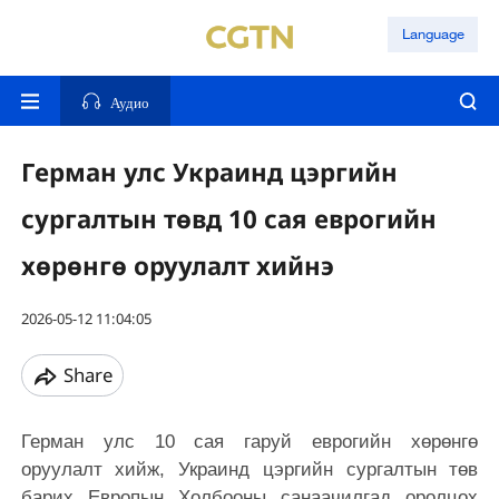
Language
Аудио
Герман улс Украинд цэргийн
сургалтын төвд 10 сая еврогийн
хөрөнгө оруулалт хийнэ
2026-05-12 11:04:05
Share
Герман улс 10 сая гаруй еврогийн хөрөнгө
оруулалт хийж, Украинд цэргийн сургалтын төв
барих Европын Холбооны санаачилгад оролцох