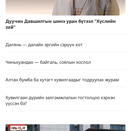
Дуучин Давшилтын шинэ уран бүтээл "Хүслийн
зай"
Далянь — далайн эргийн сэрүүн хот
Чиньхуандао — байгаль, соёлын хослол
Алтан бумба ба хутагт хувилгаадыг тодруулах журам
Хувилгаан дүрийн залгамжлалын тогтолцоо хэрхэн
үүссэн бэ?