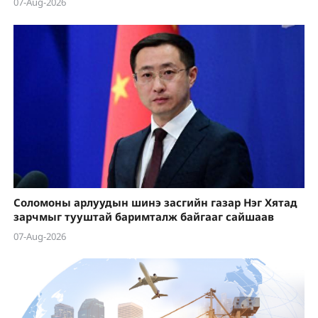
07-Aug-2026
Соломоны арлуудын шинэ засгийн газар Нэг Хятад
зарчмыг тууштай баримталж байгааг сайшаав
07-Aug-2026