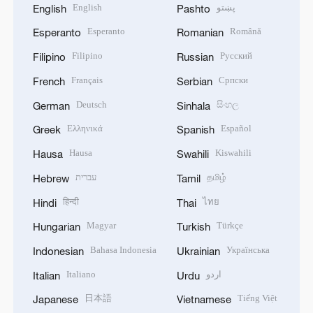
English
پښتو
English
Pashto
Esperanto
Română
Esperanto
Romanian
Filipino
Русский
Filipino
Russian
Français
Српски
French
Serbian
Deutsch
සිංහල
German
Sinhala
Ελληνικά
Español
Greek
Spanish
Hausa
Kiswahili
Hausa
Swahili
עברית
தமிழ்
Hebrew
Tamil
हिन्दी
ไทย
Hindi
Thai
Magyar
Türkçe
Hungarian
Turkish
Bahasa Indonesia
Українська
Indonesian
Ukrainian
Italiano
اردو
Italian
Urdu
日本語
Tiếng Việt
Japanese
Vietnamese