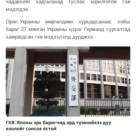
чадавхийг хадгалахад туслах зорилготой гэж
мэдэгдэв.
Орос-Украины мөргөлдөөн хурцадсанаас хойш
бараг 27 мянган Украины цэрэг Германд сургалтад
хамрагдсан гэж мэдээлэлд дурджээ.
ГХЯ: Японы эрх баригчид ард түмнийхээ дуу
хоолойг сонсох ёстой