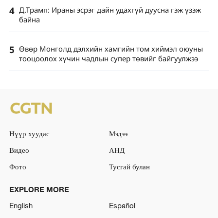
4
Д.Трамп: Ираны эсрэг дайн удахгүй дуусна гэж үзэж
байна
5
Өвөр Монголд дэлхийн хамгийн том хиймэл оюуны
тооцоолох хүчин чадлын супер төвийг байгуулжээ
Нүүр хуудас
Мэдээ
Видео
АНД
Фото
Тусгай булан
EXPLORE MORE
English
Español