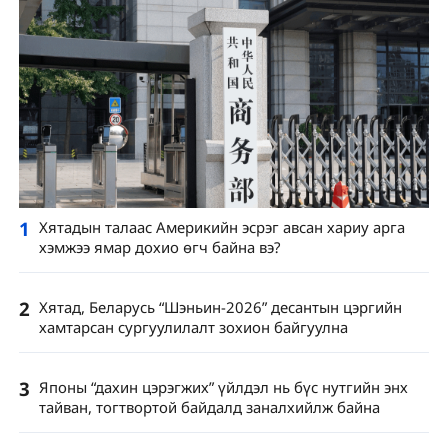
1
Хятадын талаас Америкийн эсрэг авсан хариу арга
хэмжээ ямар дохио өгч байна вэ?
2
Хятад, Беларусь “Шэньин-2026” десантын цэргийн
хамтарсан сургуулилалт зохион байгуулна
3
Японы “дахин цэрэгжих” үйлдэл нь бүс нутгийн энх
тайван, тогтвортой байдалд заналхийлж байна