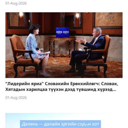
01-Aug-2026
“Лидерийн яриа” Словакийн Ерөнхийлөгч: Словак,
Хятадын харилцаа түүхэн дээд түвшинд хүрээд
байна
01-Aug-2026