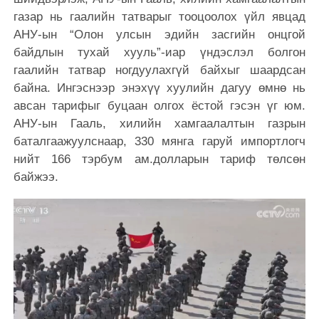
газар нь гаалийн татварыг тооцоолох үйл явцад
АНУ-ын “Олон улсын эдийн засгийн онцгой
байдлын тухай хууль”-иар үндэслэл болгон
гаалийн татвар ногдуулахгүй байхыг шаардсан
байна. Ингэснээр энэхүү хуулийн дагуу өмнө нь
авсан тарифыг буцаан олгох ёстой гэсэн үг юм.
АНУ-ын Гааль, хилийн хамгаалалтын газрын
баталгаажуулснаар, 330 мянга гаруй импортлогч
нийт 166 тэрбум ам.долларын тариф төлсөн
байжээ.