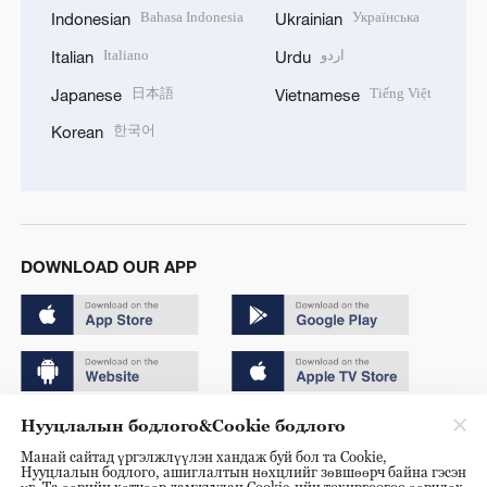
Bahasa Indonesia
Українська
Indonesian
Ukrainian
Italiano
اردو
Italian
Urdu
日本語
Tiếng Việt
Japanese
Vietnamese
한국어
Korean
DOWNLOAD OUR APP
Нууцлалын бодлого&Cookie бодлого
Copyright © 2024 CGTN.
Манай сайтад үргэлжлүүлэн хандаж буй бол та Cookie,
京ICP备20000184号
Нууцлалын бодлого, ашиглалтын нөхцлийг зөвшөөрч байна гэсэн
үг. Та өөрийн хөтчөөр дамжуулан Cookie-ийн тохиргоогоо өөрчлөх