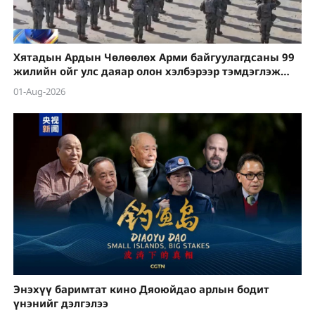
Хятадын Ардын Чөлөөлөх Арми байгуулагдсаны 99
жилийн ойг улс даяар олон хэлбэрээр тэмдэглэж
байна
01-Aug-2026
Энэхүү баримтат кино Дяоюйдао арлын бодит
үнэнийг дэлгэлээ