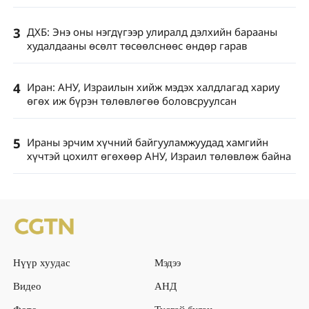
3
ДХБ: Энэ оны нэгдүгээр улиралд дэлхийн барааны
худалдааны өсөлт төсөөлснөөс өндөр гарав
4
Иран: АНУ, Израилын хийж мэдэх халдлагад хариу
өгөх иж бүрэн төлөвлөгөө боловсруулсан
5
Ираны эрчим хүчний байгууламжуудад хамгийн
хүчтэй цохилт өгөхөөр АНУ, Израил төлөвлөж байна
Нүүр хуудас
Мэдээ
Видео
АНД
Фото
Тусгай булан