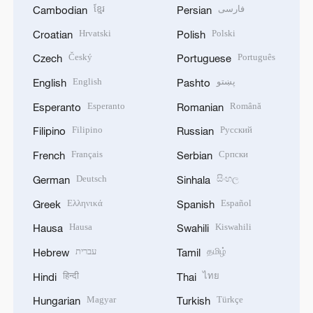
ខ្មែរ
فارسی
Cambodian
Persian
Hrvatski
Polski
Croatian
Polish
Český
Português
Czech
Portuguese
English
پښتو
English
Pashto
Esperanto
Română
Esperanto
Romanian
Filipino
Русский
Filipino
Russian
Français
Српски
French
Serbian
Deutsch
සිංහල
German
Sinhala
Ελληνικά
Español
Greek
Spanish
Hausa
Kiswahili
Hausa
Swahili
עברית
தமிழ்
Hebrew
Tamil
हिन्दी
ไทย
Hindi
Thai
Magyar
Türkçe
Hungarian
Turkish