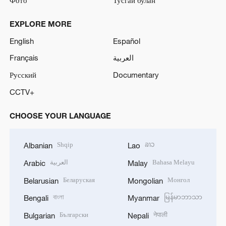
EXPLORE MORE
English
Español
Français
العربية
Русский
Documentary
CCTV+
CHOOSE YOUR LANGUAGE
Shqip
ລາວ
Albanian
Lao
العربية
Bahasa Melayu
Arabic
Malay
Беларуская
Монгол
Belarusian
Mongolian
বাংলা
မြန်မာဘာသာ
Bengali
Myanmar
Български
नेपाली
Bulgarian
Nepali