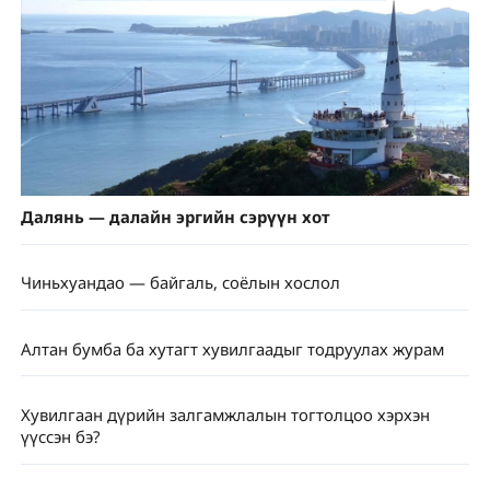
Далянь — далайн эргийн сэрүүн хот
Чиньхуандао — байгаль, соёлын хослол
Алтан бумба ба хутагт хувилгаадыг тодруулах журам
Хувилгаан дүрийн залгамжлалын тогтолцоо хэрхэн
үүссэн бэ?