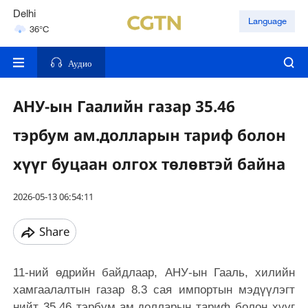
Delhi
Language
36°C
Hyderabad
42°C
Аудио
АНУ-ын Гаалийн газар 35.46
тэрбум ам.долларын тариф болон
хүүг буцаан олгох төлөвтэй байна
2026-05-13 06:54:11
Share
11-ний өдрийн байдлаар, АНУ-ын Гааль, хилийн
хамгаалалтын газар 8.3 сая импортын мэдүүлэгт
нийт 35.46 тэрбум ам.долларын тариф болон хүүг