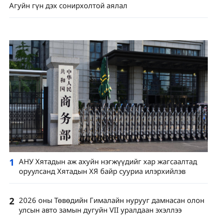
Агуйн гүн дэх сонирхолтой аялал
1
АНУ Хятадын аж ахуйн нэгжүүдийг хар жагсаалтад
оруулсанд Хятадын ХЯ байр сууриа илэрхийлэв
2
2026 оны Төвөдийн Гималайн нурууг дамнасан олон
улсын авто замын дугуйн VII уралдаан эхэллээ