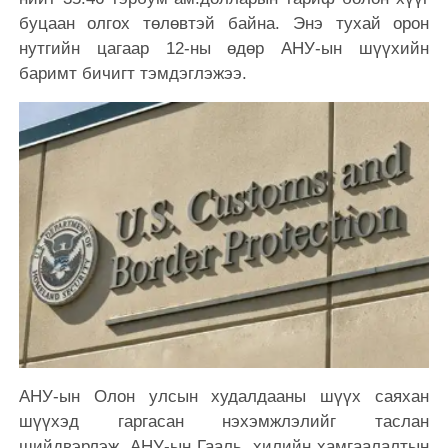
буцаан олгох төлөвтэй байна. Энэ тухай орон
нутгийн цагаар 12-ны өдөр АНУ-ын шүүхийн
баримт бичигт тэмдэглэжээ.
АНУ-ын Олон улсын худалдааны шүүх саяхан
шүүхэд гаргасан нэхэмжлэлийг таслан
шийдвэрлэж, АНУ-ын Гааль, хилийн хамгаалалтын