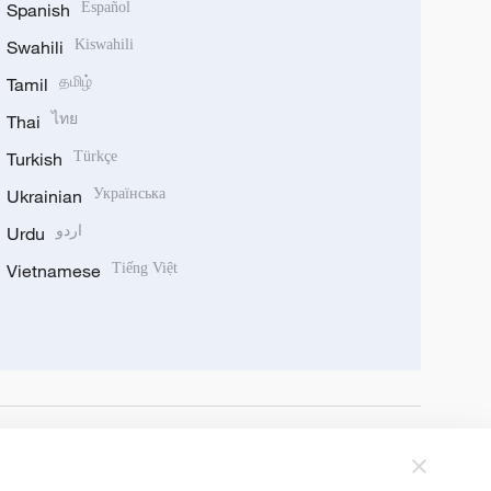
Spanish
Español
Swahili
Kiswahili
Tamil
தமிழ்
Thai
ไทย
Turkish
Türkçe
Ukrainian
Українська
Urdu
اردو
Vietnamese
Tiếng Việt