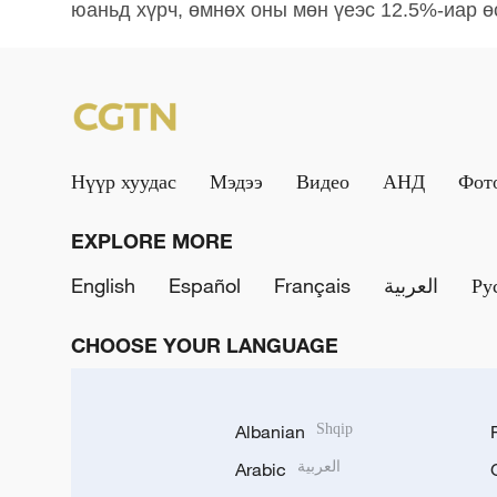
юаньд хүрч, өмнөх оны мөн үеэс 12.5%-иар ө
Нүүр хуудас
Мэдээ
Видео
АНД
Фот
EXPLORE MORE
English
Español
Français
العربية
Ру
CHOOSE YOUR LANGUAGE
Albanian
Shqip
Arabic
العربية