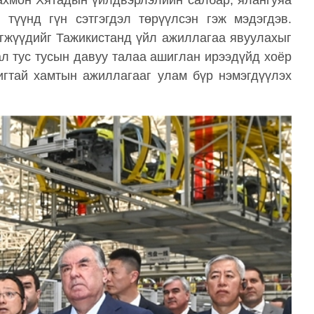
ахмон Хятадын үйлдвэрлэлийн салбар, ялангуяа
түүнд гүн сэтгэгдэл төрүүлсэн гэж мэдэгдэв.
гжүүдийг Тажикистанд үйл ажиллагаа явуулахыг
ал тус тусын давуу талаа ашиглан ирээдүйд хоёр
игтай хамтын ажиллагааг улам бүр нэмэгдүүлэх