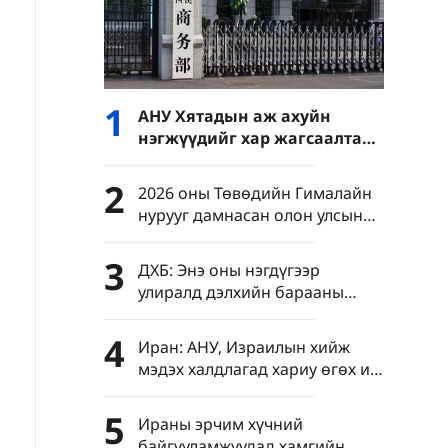
1
АНУ Хятадын аж ахуйн
нэгжүүдийг хар жагсаалтад
оруулсанд Хятадын ХЯ байр
сууриа илэрхийлэв
2
2026 оны Төвөдийн Гималайн
нурууг дамнасан олон улсын
авто замын дугуйн VII
уралдаан эхэллээ
3
ДХБ: Энэ оны нэгдүгээр
улиралд дэлхийн барааны
худалдааны өсөлт төсөөлснөөс
өндөр гарав
4
Иран: АНУ, Израилын хийж
мэдэх халдлагад хариу өгөх иж
бүрэн төлөвлөгөө
боловсруулсан
5
Ираны эрчим хүчний
байгууламжуудад хамгийн