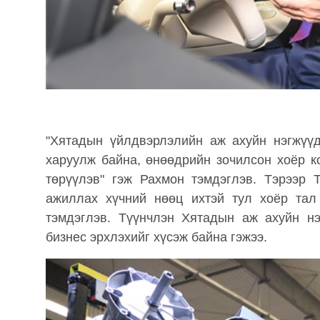
"Хятадын үйлдвэрлэлийн аж ахуйн нэгжүү
харуулж байна, өнөөдрийн зочилсон хоёр к
төрүүлэв" гэж Рахмон тэмдэглэв. Тэрээр 
ажиллах хүчний нөөц ихтэй тул хоёр тал
тэмдэглэв. Түүнчлэн Хятадын аж ахуйн нэ
бизнес эрхлэхийг хүсэж байна гэжээ.