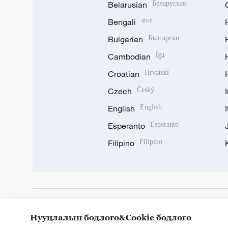
Belarusian
Беларуская
Bengali
বাংলা
Bulgarian
Български
Cambodian
ខ្មែរ
Croatian
Hrvatski
Czech
Český
English
English
Esperanto
Esperanto
Filipino
Filipino
DOWNLOAD OUR APP
Нууцлалын бодлого&Cookie бодлого