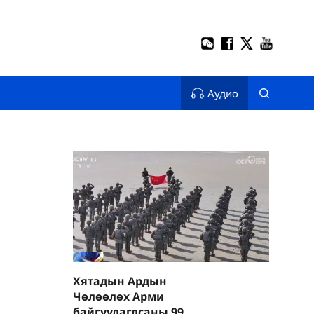
Аудио
Хятадын Ардын
Чөлөөлөх Арми
байгуулагдсаны 99