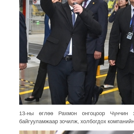
13-ны өглөө Рахмон онгоцоор Чүнчин х
байгууламжаар зочилж, холбогдох компаний