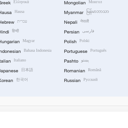
Greek
Ελληνικά
Mongolian
Монгол
Hausa
Hausa
Myanmar
မြန်မာဘာသာ
Hebrew
עברית
Nepali
नेपाली
Hindi
हिन्दी
Persian
فارسی
Hungarian
Magyar
Polish
Polski
Indonesian
Bahasa Indonesia
Portuguese
Português
Italian
Italiano
Pashto
پښتو
Japanese
日本語
Romanian
Română
Korean
한국어
Russian
Русский