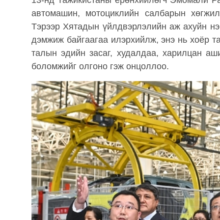
13-нд Тажикистаны ерөнхийлөгч Эмомали Р
автомашин, мотоциклийн салбарын хөгжил 
Тэрээр Хятадын үйлдвэрлэлийн аж ахуйн нэ
дэмжиж байгаагаа илэрхийлж, энэ нь хоёр т
талын эдийн засаг, худалдаа, харилцан аш
боломжийг олгоно гэж онцоллоо.