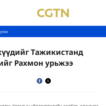
булан
жүүдийг Тажикистанд
ийг Рахмон урьжээ