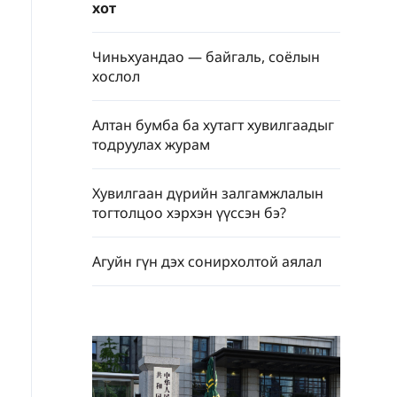
хот
Чиньхуандао — байгаль, соёлын
хослол
Алтан бумба ба хутагт хувилгаадыг
тодруулах журам
Хувилгаан дүрийн залгамжлалын
тогтолцоо хэрхэн үүссэн бэ?
Агуйн гүн дэх сонирхолтой аялал