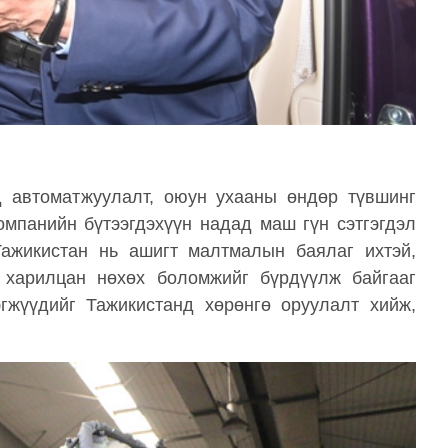
д автоматжуулалт, оюун ухааны өндөр түвшинг
омпанийн бүтээгдэхүүн надад маш гүн сэтгэгдэл
Тажикистан нь ашигт малтмалын баялаг ихтэй,
 харилцан нөхөх боломжийг бүрдүүлж байгааг
гжүүдийг Тажикистанд хөрөнгө оруулалт хийж,