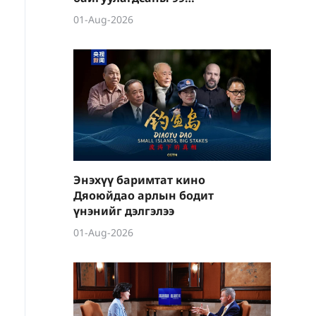
жилийн ойг улс даяар
01-Aug-2026
олон хэлбэрээр
тэмдэглэж байна
Энэхүү баримтат кино
Дяоюйдао арлын бодит
үнэнийг дэлгэлээ
01-Aug-2026