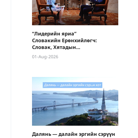
“Лидерийн яриа”
Словакийн Ерөнхийлөгч:
Словак, Хятадын
харилцаа түүхэн дээд
01-Aug-2026
түвшинд хүрээд байна
Далянь — далайн эргийн сэрүүн