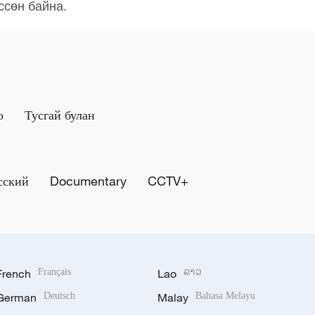
ссөн байна.
о
Тусгай булан
сский
Documentary
CCTV+
French
Français
Lao
ລາວ
German
Deutsch
Malay
Bahasa Melayu