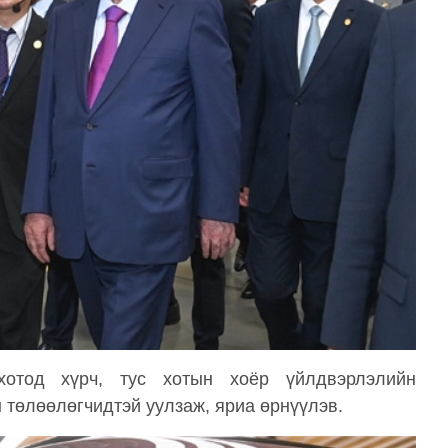
отод хүрч, тус хотын хоёр үйлдвэрлэлийн
н төлөөлөгчидтэй уулзаж, яриа өрнүүлэв.