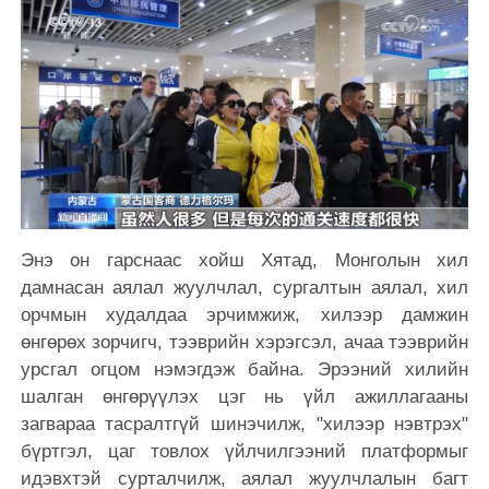
Энэ он гарснаас хойш Хятад, Монголын хил
дамнасан аялал жуулчлал, сургалтын аялал, хил
орчмын худалдаа эрчимжиж, хилээр дамжин
өнгөрөх зорчигч, тээврийн хэрэгсэл, ачаа тээврийн
урсгал огцом нэмэгдэж байна. Эрээний хилийн
шалган өнгөрүүлэх цэг нь үйл ажиллагааны
загвараа тасралтгүй шинэчилж, "хилээр нэвтрэх"
бүртгэл, цаг товлох үйлчилгээний платформыг
идэвхтэй сурталчилж, аялал жуулчлалын багт