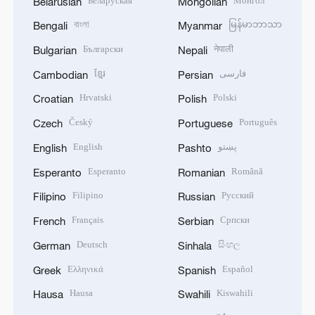
Беларуская
Монгол
Belarusian
Mongolian
বাংলা
မြန်မာဘာသာ
Bengali
Myanmar
Български
नेपाली
Bulgarian
Nepali
ខ្មែរ
فارسی
Cambodian
Persian
Hrvatski
Polski
Croatian
Polish
Český
Português
Czech
Portuguese
English
پښتو
English
Pashto
Esperanto
Română
Esperanto
Romanian
Filipino
Русский
Filipino
Russian
Français
Српски
French
Serbian
Deutsch
සිංහල
German
Sinhala
Ελληνικά
Español
Greek
Spanish
Hausa
Kiswahili
Hausa
Swahili