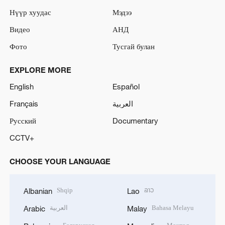
Нүүр хуудас
Мэдээ
Видео
АНД
Фото
Тусгай булан
EXPLORE MORE
English
Español
Français
العربية
Русский
Documentary
CCTV+
CHOOSE YOUR LANGUAGE
Shqip
ລາວ
Albanian
Lao
العربية
Bahasa Melayu
Arabic
Malay