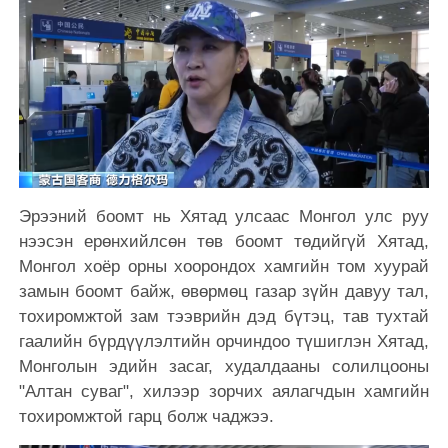
Эрээний боомт нь Хятад улсаас Монгол улс руу
нээсэн ерөнхийлсөн төв боомт төдийгүй Хятад,
Монгол хоёр орны хоорондох хамгийн том хуурай
замын боомт байж, өвөрмөц газар зүйн давуу тал,
тохиромжтой зам тээврийн дэд бүтэц, тав тухтай
гаалийн бүрдүүлэлтийн орчиндоо түшиглэн Хятад,
Монголын эдийн засаг, худалдааны солилцооны
"Алтан суваг", хилээр зорчих аялагчдын хамгийн
тохиромжтой гарц болж чаджээ.