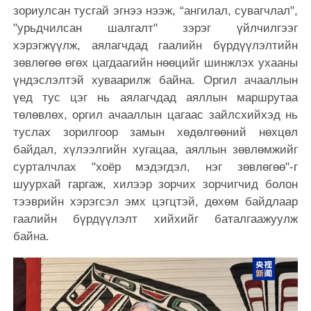
зориулсан тусгай эгнээ нээж, “ангилал, сувагчлал",
"урьдчилсан шалгалт" зэрэг үйлчилгээг
хэрэгжүүлж, аялагчдад гаалийн бүрдүүлэлтийн
зөвлөгөө өгөх цагдаагийн нөөцийг шинжлэх ухааны
үндэслэлтэй хуваарилж байна. Оргил ачааллын
үед тус цэг нь аялагчдад аяллын маршрутаа
төлөвлөх, оргил ачааллын цагаас зайлсхийхэд нь
туслах зорилгоор замын хөдөлгөөний нөхцөл
байдал, хүлээлгийн хугацаа, аяллын зөвлөмжийг
сурталчлах "хоёр мэдэгдэл, нэг зөвлөгөө"-г
шуурхай гаргаж, хилээр зорчих зорчигчид болон
тээврийн хэрэгсэл эмх цэгцтэй, дөхөм байдлаар
гаалийн бүрдүүлэлт хийхийг баталгаажуулж
байна.