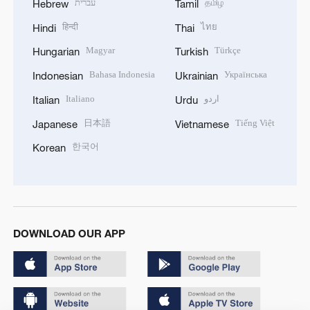
עברית
தமிழ்
Hebrew
Tamil
हिन्दी
ไทย
Hindi
Thai
Magyar
Türkçe
Hungarian
Turkish
Bahasa Indonesia
Українська
Indonesian
Ukrainian
Italiano
اردو
Italian
Urdu
日本語
Tiếng Việt
Japanese
Vietnamese
한국어
Korean
DOWNLOAD OUR APP