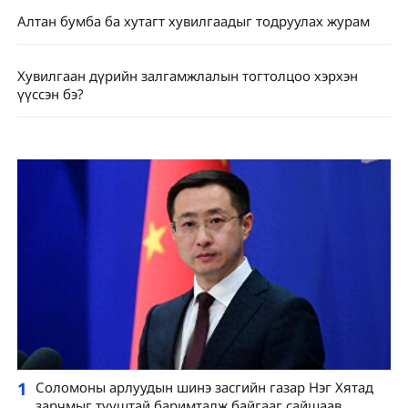
Алтан бумба ба хутагт хувилгаадыг тодруулах журам
Хувилгаан дүрийн залгамжлалын тогтолцоо хэрхэн
үүссэн бэ?
1
Соломоны арлуудын шинэ засгийн газар Нэг Хятад
зарчмыг тууштай баримталж байгааг сайшаав