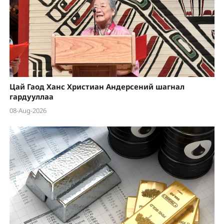
Цай Гаод Ханс Христиан Андерсений шагнал
гардууллаа
08-Aug-2026