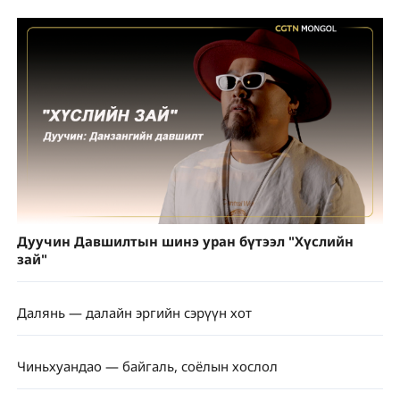
Дуучин Давшилтын шинэ уран бүтээл "Хүслийн
зай"
Далянь — далайн эргийн сэрүүн хот
Чиньхуандао — байгаль, соёлын хослол