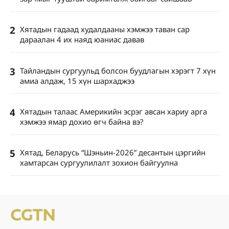
2
Хятадын гадаад худалдааны хэмжээ таван сар
дараалан 4 их наяд юаниас давав
3
Тайландын сургуульд болсон буудлагын хэрэгт 7 хүн
амиа алдаж, 15 хүн шархаджээ
4
Хятадын талаас Америкийн эсрэг авсан хариу арга
хэмжээ ямар дохио өгч байна вэ?
5
Хятад, Беларусь “Шэньин-2026” десантын цэргийн
хамтарсан сургуулилалт зохион байгуулна