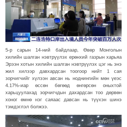
5-р сарын 14-ний байдлаар, Өвөр Монголын
хилийн шалган нэвтрүүлэх ерөнхий газрын харьяа
Эрээн хотын хилийн шалган нэвтрүүлэх цэг нь энэ
жил хилээр давхардсан тоогоор нийт 1 сая
зорчигчийг хүлээн авсан нь ноднингийн мөн үеэс
4.17%-иар өссөн бөгөөд өнгөрсөн оныхтой
харьцуулахад зорчигчдын дахардсан тоо дөрвөн
хоног өмнө нэг саяаас давсан нь түүхэн шинэ
тэмдэглэл болжээ.