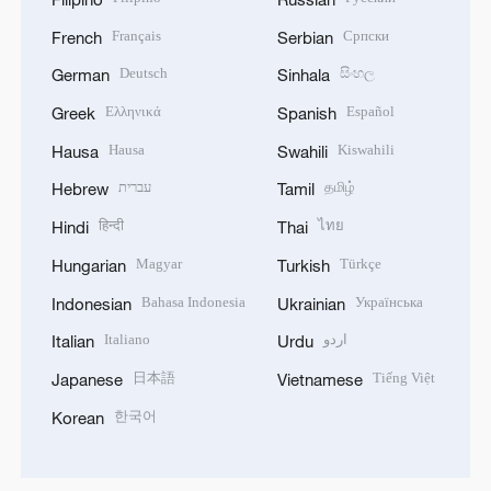
Français
Српски
French
Serbian
Deutsch
සිංහල
German
Sinhala
Ελληνικά
Español
Greek
Spanish
Hausa
Kiswahili
Hausa
Swahili
עברית
தமிழ்
Hebrew
Tamil
हिन्दी
ไทย
Hindi
Thai
Magyar
Türkçe
Hungarian
Turkish
Bahasa Indonesia
Українська
Indonesian
Ukrainian
Italiano
اردو
Italian
Urdu
日本語
Tiếng Việt
Japanese
Vietnamese
한국어
Korean