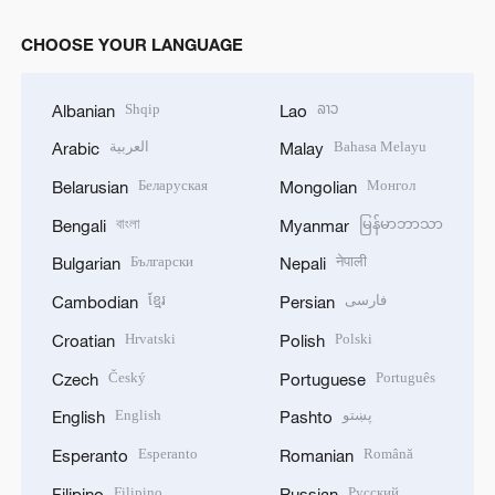
CHOOSE YOUR LANGUAGE
Shqip
ລາວ
Albanian
Lao
العربية
Bahasa Melayu
Arabic
Malay
Беларуская
Монгол
Belarusian
Mongolian
বাংলা
မြန်မာဘာသာ
Bengali
Myanmar
Български
नेपाली
Bulgarian
Nepali
ខ្មែរ
فارسی
Cambodian
Persian
Hrvatski
Polski
Croatian
Polish
Český
Português
Czech
Portuguese
English
پښتو
English
Pashto
Esperanto
Română
Esperanto
Romanian
Filipino
Русский
Filipino
Russian