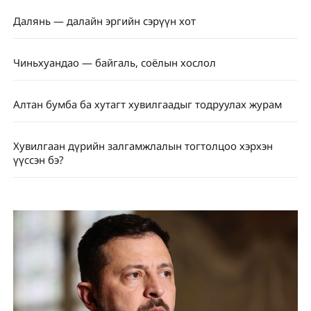
Далянь — далайн эргийн сэрүүн хот
Чиньхуандао — байгаль, соёлын хослол
Алтан бумба ба хутагт хувилгаадыг тодруулах журам
Хувилгаан дүрийн залгамжлалын тогтолцоо хэрхэн
үүссэн бэ?