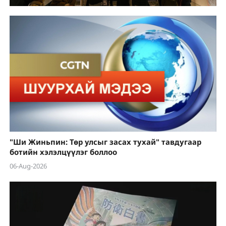
"Ши Жиньпин: Төр улсыг засах тухай" тавдугаар
ботийн хэлэлцүүлэг боллоо
06-Aug-2026