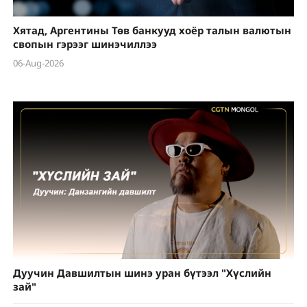
Хятад, Аргентины Төв банкууд хоёр талын валютын
свопын гэрээг шинэчиллээ
06-Aug-2026
Дуучин Давшилтын шинэ уран бүтээл "Хүслийн
зай"