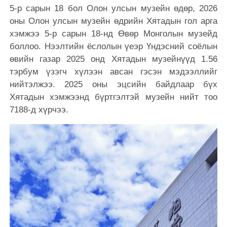
5-р сарын 18 бол Олон улсын музейн өдөр, 2026
оны Олон улсын музейн өдрийн Хятадын гол арга
хэмжээ 5-р сарын 18-нд Өвөр Монголын музейд
боллоо. Нээлтийн ёслолын үеэр Үндэсний соёлын
өвийн газар 2025 онд Хятадын музейнүүд 1.56
тэрбум үзэгч хүлээн авсан гэсэн мэдээллийг
нийтэлжээ. 2025 оны эцсийн байдлаар бүх
Хятадын хэмжээнд бүртгэлтэй музейн нийт тоо
7188-д хүрчээ.