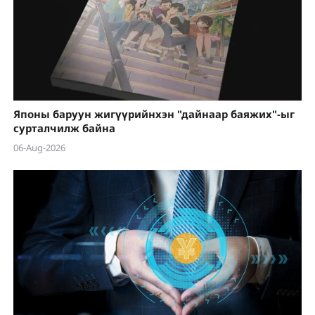
Японы баруун жигүүрийнхэн "дайнаар баяжих"-ыг
сурталчилж байна
06-Aug-2026