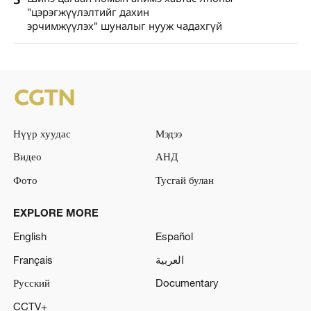
"цэрэгжүүлэлтийг дахин
эрчимжүүлэх" шуналыг нууж чадахгүй
Нүүр хуудас
Мэдээ
Видео
АНД
Фото
Тусгай булан
EXPLORE MORE
English
Español
Français
العربية
Русский
Documentary
CCTV+