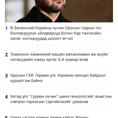
1
В.Зеленский:Украины хүчин Оросын газрын тос
боловсруулах үйлдвэрүүд болон Хар тэнгисийн
хөлөг онгоцнуудад цохилт өгчээ
2
Томоохон хэмжээний машин механизмын аж ахуйн
нэгжүүдийн нэмүү өртөг 6.4 хувиар өсөв
3
Оросын ГХЯ: Герман улс Украины нөхцөл байдлыг
хурцатгаж байна
4
Хятад улс "гурван хүчин" шинэ технологийг ашиглан
нэвтрэн тархахаас сэргийлэхийг уриалав
5
Шинэ цагаан номын анимэ хавтас Японы