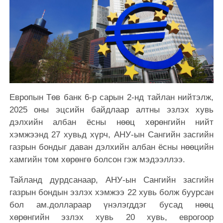
Европын Төв банк 6-р сарын 2-нд тайлан нийтэлж,
2025 оны эцсийн байдлаар алтны эзлэх хувь
дэлхийн албан ёсны нөөц хөрөнгийн нийт
хэмжээнд 27 хувьд хүрч, АНУ-ын Сангийн засгийн
газрын бондыг даван дэлхийн албан ёсны нөөцийн
хамгийн том хөрөнгө болсон гэж мэдээллээ.
Тайланд дурдсанаар, АНУ-ын Сангийн засгийн
газрын бондын эзлэх хэмжээ 22 хувь болж буурсан
бол ам.доллараар үнэлэгддэг бусад нөөц
хөрөнгийн эзлэх хувь 20 хувь, еврогоор