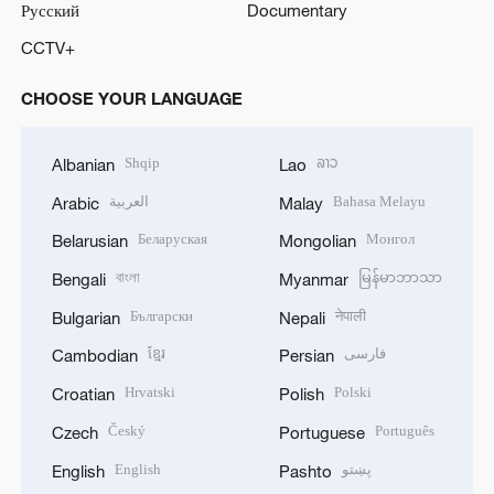
Русский
Documentary
CCTV+
CHOOSE YOUR LANGUAGE
Shqip
ລາວ
Albanian
Lao
العربية
Bahasa Melayu
Arabic
Malay
Беларуская
Монгол
Belarusian
Mongolian
বাংলা
မြန်မာဘာသာ
Bengali
Myanmar
Български
नेपाली
Bulgarian
Nepali
ខ្មែរ
فارسی
Cambodian
Persian
Hrvatski
Polski
Croatian
Polish
Český
Português
Czech
Portuguese
English
پښتو
English
Pashto