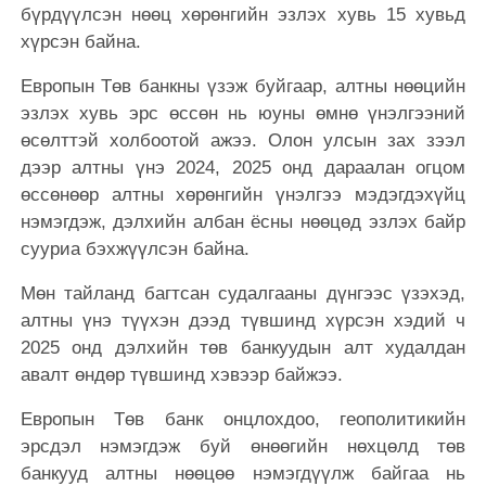
бүрдүүлсэн нөөц хөрөнгийн эзлэх хувь 15 хувьд
хүрсэн байна.
Европын Төв банкны үзэж буйгаар, алтны нөөцийн
эзлэх хувь эрс өссөн нь юуны өмнө үнэлгээний
өсөлттэй холбоотой ажээ. Олон улсын зах зээл
дээр алтны үнэ 2024, 2025 онд дараалан огцом
өссөнөөр алтны хөрөнгийн үнэлгээ мэдэгдэхүйц
нэмэгдэж, дэлхийн албан ёсны нөөцөд эзлэх байр
сууриа бэхжүүлсэн байна.
Мөн тайланд багтсан судалгааны дүнгээс үзэхэд,
алтны үнэ түүхэн дээд түвшинд хүрсэн хэдий ч
2025 онд дэлхийн төв банкуудын алт худалдан
авалт өндөр түвшинд хэвээр байжээ.
Европын Төв банк онцлохдоо, геополитикийн
эрсдэл нэмэгдэж буй өнөөгийн нөхцөлд төв
банкууд алтны нөөцөө нэмэгдүүлж байгаа нь