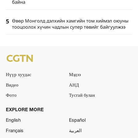
байна
5
Өвөр Монголд дэлхийн хамгийн том хиймэл оюуны
тооцоолох хүчин чадлын супер төвийг байгуулжээ
Нүүр хуудас
Мэдээ
Видео
АНД
Фото
Тусгай булан
EXPLORE MORE
English
Español
Français
العربية