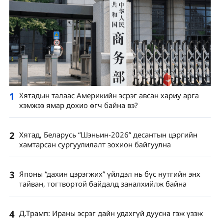
1
Хятадын талаас Америкийн эсрэг авсан хариу арга
хэмжээ ямар дохио өгч байна вэ?
2
Хятад, Беларусь “Шэньин-2026” десантын цэргийн
хамтарсан сургуулилалт зохион байгуулна
3
Японы “дахин цэрэгжих” үйлдэл нь бүс нутгийн энх
тайван, тогтвортой байдалд заналхийлж байна
4
Д.Трамп: Ираны эсрэг дайн удахгүй дуусна гэж үзэж