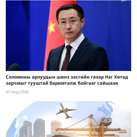
Соломоны арлуудын шинэ засгийн газар Нэг Хятад
зарчмыг тууштай баримталж байгааг сайшаав
07-Aug-2026