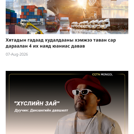
Хятадын гадаад худалдааны хэмжээ таван сар
дараалан 4 их наяд юаниас давав
07-Aug-2026