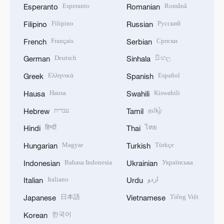
Esperanto
Română
Esperanto
Romanian
Filipino
Русский
Filipino
Russian
Français
Српски
French
Serbian
Deutsch
සිංහල
German
Sinhala
Ελληνικά
Español
Greek
Spanish
Hausa
Kiswahili
Hausa
Swahili
עברית
தமிழ்
Hebrew
Tamil
हिन्दी
ไทย
Hindi
Thai
Magyar
Türkçe
Hungarian
Turkish
Bahasa Indonesia
Українська
Indonesian
Ukrainian
Italiano
اردو
Italian
Urdu
日本語
Tiếng Việt
Japanese
Vietnamese
한국어
Korean