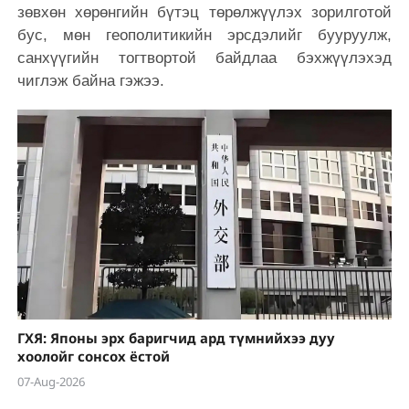
зөвхөн хөрөнгийн бүтэц төрөлжүүлэх зорилготой
бус, мөн геополитикийн эрсдэлийг бууруулж,
санхүүгийн тогтвортой байдлаа бэхжүүлэхэд
чиглэж байна гэжээ.
ГХЯ: Японы эрх баригчид ард түмнийхээ дуу
хоолойг сонсох ёстой
07-Aug-2026