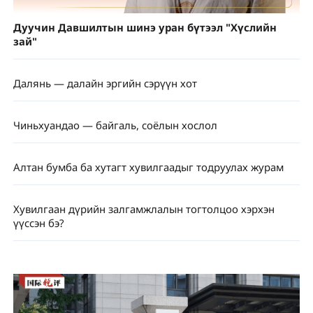
Дуучин Давшилтын шинэ уран бүтээл "Хүслийн
зай"
Далянь — далайн эргийн сэрүүн хот
Чиньхуандао — байгаль, соёлын хослол
Алтан бумба ба хутагт хувилгаадыг тодруулах журам
Хувилгаан дүрийн залгамжлалын тогтолцоо хэрхэн
үүссэн бэ?