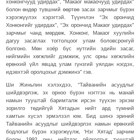
хонконгчууд удирдах”, “Макаог макаочууд удирдах”
болон өндөр түвшний өөртөө засах зарчмыг бүрэн
хэрэгжүүлэх хэрэгтэй. Түүнчлэн “Эх орончид
Хонконгийг удирдах”, “Эх орончид Макаог удирдах”
зарчмыг чанд мөрдөж, Хонконг, Макаог хуулийн
дагуу засаглах тогтолцоог улам боловсронгуй
болгоно. Мөн хоёр бүс нутгийн эдийн засаг,
нийгмийн хөгжлийг дэмжиж, улс орны хөгжлийн
ерөнхий үйл явцад улам гүнзгий уялдан нэгдэх,
идэвхтэй оролцохыг дэмжинэ” гэв.
Ши Жиньпин хэлэхдээ, “Тайванийн асуудлыг
шийдвэрлэж, эх орноо бүрэн нэгтгэх нь манай
намын тууштай баримталж ирсэн түүхэн эрхэм
зорилго төдийгүй Хятадын нийт ард түмний
хамтын хүсэл эрмэлзэл юм. Бид шинэ эриний
Тайванийн асуудлыг шийдвэрлэх намын ерөнхий
бодлогыг бүрэн хэрэгжүүлж, ‘Нэг Хятад’ зарчим
болон 1992 оны нийтлэг ойлголтыг тууштай