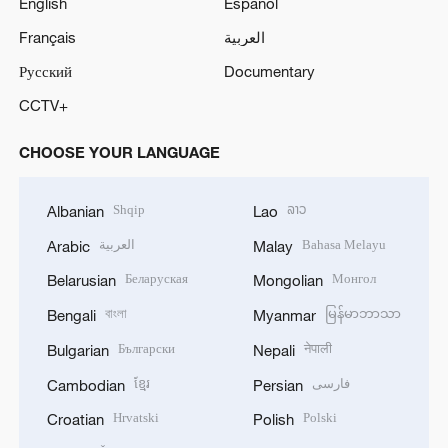
English
Español
Français
العربية
Русский
Documentary
CCTV+
CHOOSE YOUR LANGUAGE
Shqip
ລາວ
Albanian
Lao
العربية
Bahasa Melayu
Arabic
Malay
Беларуская
Монгол
Belarusian
Mongolian
বাংলা
မြန်မာဘာသာ
Bengali
Myanmar
Български
नेपाली
Bulgarian
Nepali
ខ្មែរ
فارسی
Cambodian
Persian
Hrvatski
Polski
Croatian
Polish