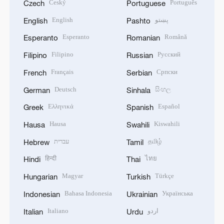
Český
Português
Czech
Portuguese
English
پښتو
English
Pashto
Esperanto
Română
Esperanto
Romanian
Filipino
Русский
Filipino
Russian
Français
Српски
French
Serbian
Deutsch
සිංහල
German
Sinhala
Ελληνικά
Español
Greek
Spanish
Hausa
Kiswahili
Hausa
Swahili
עברית
தமிழ்
Hebrew
Tamil
हिन्दी
ไทย
Hindi
Thai
Magyar
Türkçe
Hungarian
Turkish
Bahasa Indonesia
Українська
Indonesian
Ukrainian
Italiano
اردو
Italian
Urdu