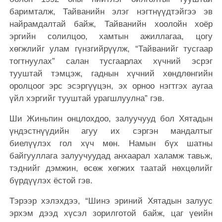
баримталж, Тайванийн элэг нэгтнүүдтэйгээ эв
найрамдалтай байж, Тайванийн хоолойн хоёр
эргийн солилцоо, хамтын ажиллагаа, цогу
хөгжлийг улам гүнзгийрүүлж, “Тайванийг тусгаар
тогтнуулах” салан тусгаарлах хүчний эсрэг
тууштай тэмцэж, гаднын хүчний хөндлөнгийн
оролцоог эрс эсэргүүцэн, эх орноо нэгтгэх аугаа
үйл хэргийг тууштай урагшлуулна” гэв.
Ши Жиньпин онцлохдоо, залуучууд бол Хятадын
үндэстнүүдийн агуу их сэргэн мандалтыг
биелүүлэх гол хүч мөн. Намын бүх шатны
байгууллага залуучуудад анхаарал халамж тавьж,
тэднийг дэмжин, өсөж хөгжих таатай нөхцөлийг
бүрдүүлэх ёстой гэв.
Тэрээр хэлэхдээ, “Шинэ эриний Хятадын залуус
эрхэм дээд хүсэл зорилготой байж, цаг үеийн