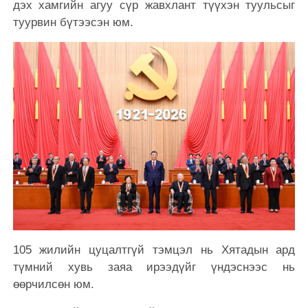
дэх хамгийн агуу сүр жавхлант түүхэн туульсыг
туурвин бүтээсэн юм.
105 жилийн цуцалтгүй тэмцэл нь Хятадын ард
түмний хувь заяа ирээдүйг үндэснээс нь
өөрчилсөн юм.