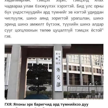
хөдөлмөрлөн, тэмцэх зориг, тэмцэлд ялах
чадвараа улам бэхжүүлэх хэрэгтэй. Бид улс орны
бүх үндэстнүүдийн ард түмнийг эв нэгтэй удирдан
чиглүүлж, шинэ аянд зоригтой урагшлан, шинэ
эринд шинэ амжилт бүтээж, түүхийн шинэ алдар
сууг цогцлоохын төлөө цуцалтгүй тэмцэх ёстой”
гэв.
ГХЯ: Японы эрх баригчид ард түмнийхээ дуу