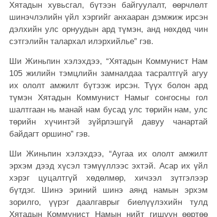
Хятадын хувьсгал, бүтээн байгуулалт, өөрчлөлт
шинэчлэлийн үйл хэргийг анхааран дэмжиж ирсэн
дэлхийн улс орнуудын ард түмэн, анд нөхдөд чин
сэтгэлийн талархал илэрхийлье” гэв.
Ши Жиньпин хэлэхдээ, “Хятадын Коммунист Нам
105 жилийн тэмцлийн замналдаа тасралтгүй агуу
их ололт амжилт бүтээж ирсэн. Түүх болон ард
түмэн Хятадын Коммунист Намыг сонгосны гол
шалтгаан нь манай нам бусад улс төрийн нам, улс
төрийн хүчинтэй зүйрлэшгүй давуу чанартай
байдагт оршино” гэв.
Ши Жиньпин хэлэхдээ, “Аугаа их ололт амжилт
эрхэм дээд хүсэл тэмүүллээс эхтэй. Асар их үйл
хэрэг цуцалтгүй хөдөлмөр, хичээл зүтгэлээр
бүтдэг. Шинэ эриний шинэ аянд намын эрхэм
зорилго, үүрэг даалгаврыг биелүүлэхийн тулд
Хятадын Коммунист Намын нийт гишүүн өөртөө