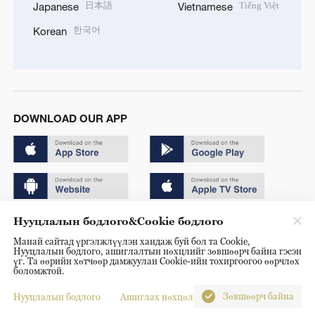
日本語
Tiếng Việt
Japanese
Vietnamese
한국어
Korean
DOWNLOAD OUR APP
Нууцлалын бодлого&Cookie бодлого
Copyright © 2024 CGTN.
Манай сайтад үргэлжлүүлэн хандаж буй бол та Cookie,
京ICP备20000184号
Нууцлалын бодлого, ашиглалтын нөхцлийг зөвшөөрч байна гэсэн
үг. Та өөрийн хөтчөөр дамжуулан Cookie-ийн тохиргоогоо өөрчлөх
京公网安备 11010502050052号
боломжтой.
Disinformation report hotline: 010-85061466
Зөвшөөрч байна
Нууцлалын бодлого
Ашиглах нөхцөл