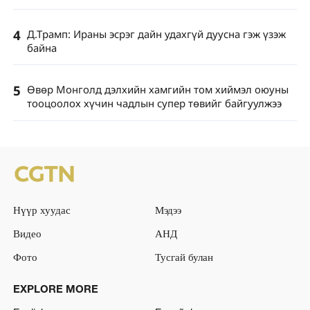
4
Д.Трамп: Ираны эсрэг дайн удахгүй дуусна гэж үзэж
байна
5
Өвөр Монголд дэлхийн хамгийн том хиймэл оюуны
тооцоолох хүчин чадлын супер төвийг байгуулжээ
Нүүр хуудас
Мэдээ
Видео
АНД
Фото
Тусгай булан
EXPLORE MORE