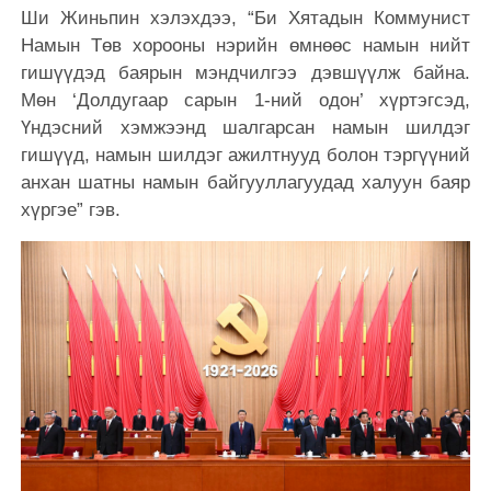
Ши Жиньпин хэлэхдээ, “Би Хятадын Коммунист
Намын Төв хорооны нэрийн өмнөөс намын нийт
гишүүдэд баярын мэндчилгээ дэвшүүлж байна.
Мөн ‘Долдугаар сарын 1-ний одон’ хүртэгсэд,
Үндэсний
хэмжээнд шалгарсан намын шилдэг
гишүүд, намын шилдэг ажилтнууд болон тэргүүний
анхан шатны намын байгууллагуудад халуун баяр
хүргэе” гэв.