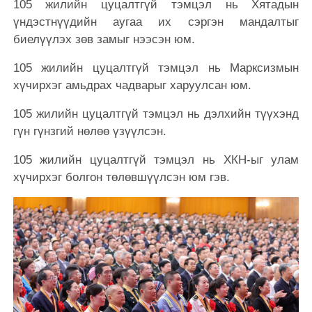
105 жилийн цуцалтгүй тэмцэл нь Хятадын
үндэстнүүдийн аугаа их сэргэн мандалтыг
биелүүлэх зөв замыг нээсэн юм.
105 жилийн цуцалтгүй тэмцэл нь Марксизмын
хүчирхэг амьдрах чадварыг харуулсан юм.
105 жилийн цуцалтгүй тэмцэл нь дэлхийн түүхэнд
гүн гүнзгий нөлөө үзүүлсэн.
105 жилийн цуцалтгүй тэмцэл нь ХКН-ыг улам
хүчирхэг болгон төлөвшүүлсэн юм гэв.