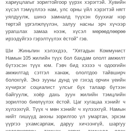
хариуцлагыг зоригтойгоор үүрэх хэрэгтэй. Хувийн
хүсэл тэмүүллээ нам, улс орны үйл хэрэгтэй нягт
уялдуулж, шинэ замналд түүхэн буухиаг нэр
төртэй үргэлжлүүлэн, залуу насны эрч хүчээр
урагшлах замаа нээж, хүсэл мөрөөдлөөрөө
ирээдүйгээ гэрэлтүүлэх ёстой” гэв.
Ши Жиньпин хэлэхдээ, “Хятадын Коммунист
Намын 105 жилийн түүх бол бахдам ололт амжилт
бүтээсэн түүх юм. Гэвч бид хэзээ ч одоогийн
амжилтад сэтгэл ханаж, ололтдоо тайвширч
болохгүй. Энэ зууны дунд үе гэхэд орчин үеийн
хүчирхэг социалист улсыг бүх талаар бүтээн
байгуулж, хоёр дахь зуун жилийн тэмцлийн
зорилтоо биелүүлэх ёстой. Цаг хугацаа хэнийг ч
хүлээхгүй. Түүх ч мөн хэнийг ч хүлээхгүй. Намын
нийт гишүүд анхны зорилгоо үл умартан, эрхэм
үүргээ ухамсарлаж, даруу хичээнгүй, шаргуу