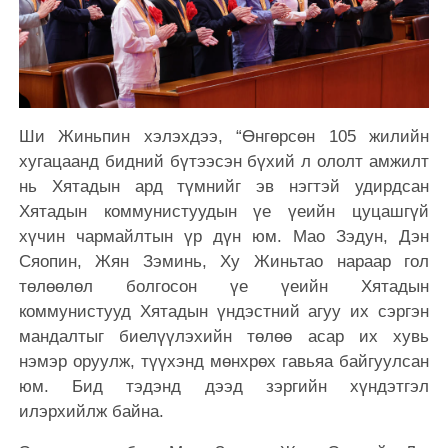
Ши Жиньпин хэлэхдээ, “Өнгөрсөн 105 жилийн
хугацаанд бидний бүтээсэн бүхий л ололт амжилт
нь Хятадын ард түмнийг эв нэгтэй удирдсан
Хятадын коммунистуудын үе үеийн цуцашгүй
хүчин чармайлтын үр дүн юм. Мао Зэдун, Дэн
Сяопин, Жян Зэминь, Ху Жиньтао нараар гол
төлөөлөл болгосон үе үеийн Хятадын
коммунистууд Хятадын үндэстний агуу их сэргэн
мандалтыг биелүүлэхийн төлөө асар их хувь
нэмэр оруулж, түүхэнд мөнхрөх гавьяа байгуулсан
юм. Бид тэдэнд дээд зэргийн хүндэтгэл
илэрхийлж байна.