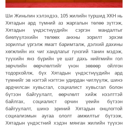
Ши Жиньпин хэлэхдээ, 105 жилийн туршид ХКН нь
Хятадын ард түмний аз жаргалын төлөө зүтгэж,
Хятадын үндэстнүүдийн сэргэн мандалтыг
биелүүлэхийн төлөөх анхны зорилт эрхэм
зорилгыг үргэлж ямагт баримталж, дэлхий дахины
хөгжлийн их чиг хандлагыг гүнзгий танин мэдэж,
түүхийн янз бүрийн үе шат дахь нийгмийн гол
зөрчлийн өөрчлөлтийг үнэн зөвөөр ойлгон
тодорхойлж, бүх Хятадын үндэстнүүдийн ард
түмнийг эв нэгтэй нэгтгэн удирдан чиглүүлж, шинэ
ардчилсан хувьсгал, социалист хувьсгал болон
бүтээн байгуулалт, өөрчлөлт хийж нээлттэй
байлгах, социалист орчин үеийн бүтээн
байгуулалт, шинэ эриний Хятадын онцлогтой
социализмын аугаа ололт амжилтыг бүтээж,
Хятадын үндэстний хэдэн мянган жилийн түүхэн