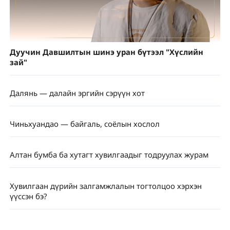
Дуучин Давшилтын шинэ уран бүтээл "Хүслийн
зай"
Далянь — далайн эргийн сэрүүн хот
Чиньхуандао — байгаль, соёлын хослол
Алтан бумба ба хутагт хувилгаадыг тодруулах журам
Хувилгаан дүрийн залгамжлалын тогтолцоо хэрхэн
үүссэн бэ?