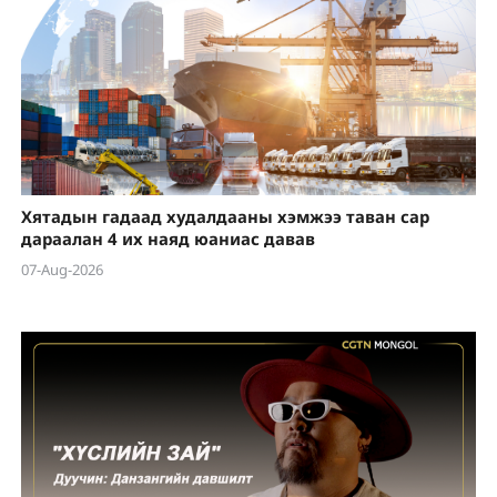
Хятадын гадаад худалдааны хэмжээ таван сар
дараалан 4 их наяд юаниас давав
07-Aug-2026