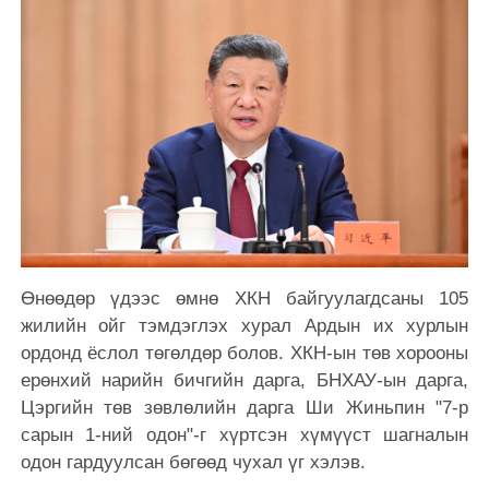
Өнөөдөр үдээс өмнө ХКН байгуулагдсаны 105
жилийн ойг тэмдэглэх хурал Ардын их хурлын
ордонд ёслол төгөлдөр болов. ХКН-ын төв хорооны
ерөнхий нарийн бичгийн дарга, БНХАУ-ын дарга,
Цэргийн төв зөвлөлийн дарга Ши Жиньпин "7-р
сарын 1-ний одон"-г хүртсэн хүмүүст шагналын
одон гардуулсан бөгөөд чухал үг хэлэв.