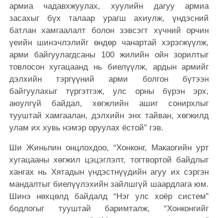
армиа чадавхжуулах, хуулийн дагуу армиа
засахыг бүх талаар урагш ахиулж, үндэсний
батлан хамгаалалт болон зэвсэгт хүчний орчин
үеийн шинэчлэлийг өндөр чанартай хэрэгжүүлж,
арми байгуулагдсаны 100 жилийн ойн зорилтыг
товлосон хугацаанд нь биелүүлж, ардын армийг
дэлхийн тэргүүний арми болгон бүтээн
байгуулахыг түргэтгэж, улс орны бүрэн эрх,
аюулгүй байдал, хөгжлийн ашиг сонирхлыг
тууштай хамгаалан, дэлхийн энх тайван, хөгжилд
улам их хувь нэмэр оруулах ёстой” гэв.
Ши Жиньпин онцлохдоо, “Хонконг, Макаогийн урт
хугацааны хөгжил цэцэглэлт, тогтвортой байдлыг
хангах нь Хятадын үндэстнүүдийн агуу их сэргэн
мандалтыг биелүүлэхийн зайлшгүй шаардлага юм.
Шинэ нөхцөлд байдалд “Нэг улс хоёр систем”
бодлогыг тууштай баримталж, “Хонконгийг