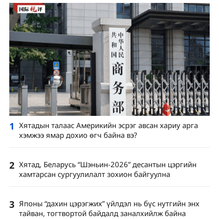
1
Хятадын талаас Америкийн эсрэг авсан хариу арга
хэмжээ ямар дохио өгч байна вэ?
2
Хятад, Беларусь “Шэньин-2026” десантын цэргийн
хамтарсан сургуулилалт зохион байгуулна
3
Японы “дахин цэрэгжих” үйлдэл нь бүс нутгийн энх
тайван, тогтвортой байдалд заналхийлж байна