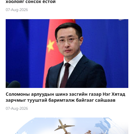
хоолойг сонсох ёстой
07-Aug-2026
Соломоны арлуудын шинэ засгийн газар Нэг Хятад
зарчмыг тууштай баримталж байгааг сайшаав
07-Aug-2026