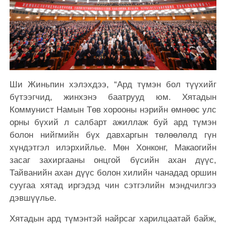
Ши Жиньпин хэлэхдээ, “Ард түмэн бол түүхийг
бүтээгчид, жинхэнэ баатрууд юм. Хятадын
Коммунист Намын Төв хорооны нэрийн өмнөөс улс
орны бүхий л салбарт
ажиллаж
буй ард түмэн
болон нийгмийн бүх давхаргын төлөөлөлд гүн
хүндэтгэл илэрхийлье. Мөн Хонконг, Макаогийн
засаг захиргааны онцгой бүсийн ахан дүүс,
Тайванийн ахан дүүс болон хилийн чанадад оршин
суугаа хятад иргэдэд чин сэтгэлийн мэндчилгээ
дэвшүүлье.
Хятадын ард түмэнтэй найрсаг харилцаатай байж,