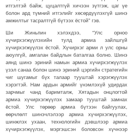
итгэлтэй байж, цуцалтгүй хичээн зүтгэж, цаг үе
болон ард түмний итгэлийг хөсөрдүүлэхгүй шинэ
амжилтыг тасралтгүй бүтээх ёстой” гэв.
Ши Жиньпин хэлэхдээ, “Улс орноо
хүчирхэгжүүлэхийн тулд армиа зайлшгүй
хүчирхэгжүүлэх ёстой. Хүчирхэг арми л улс орны
аюулгүй, амгалан байдлын баталгаа болно. Шинэ
аянд шинэ эриний намын армиа хүчирхэгжүүлэх
үзэл санаа болон шинэ эриний цэргийн стратегийн
чиг шугамыг бүх талаар тууштай хэрэгжүүлэх
хэрэгтэй. Нам ардын армийг үнэмлэхүй удирдах
зарчмыг чанд баримталж, Хятадын онцлогтой
армиа хүчирхэгжүүлэх замаар тууштай замнах
ёстой. Улс төрөөр армиа бүтээн байгуулах,
өөрчлөлт шинэчлэлээр армиа хүчирхэгжүүлэх,
шинжлэх ухаан, технологийн дэвшлээр армиа
хүчирхэгжүүлэх, мэргэшсэн боловсон хүчнээр