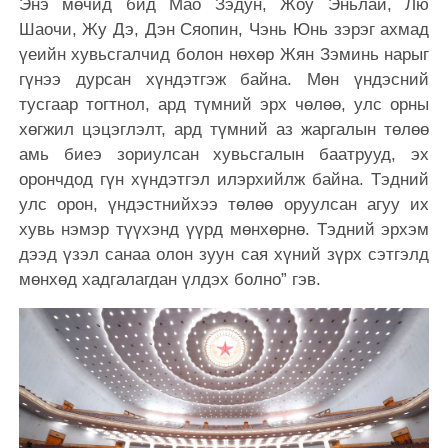
Энэ мөчид бид Мао Зэдун, Жоу Эньлай, Лю
Шаочи, Жу Дэ, Дэн Сяопин, Чэнь Юнь зэрэг ахмад
үеийн хувьсгалчид болон нөхөр Жян Зэминь нарыг
гүнээ дурсан хүндэтгэж байна. Мөн үндэсний
тусгаар тогтнол, ард түмний эрх чөлөө, улс орны
хөгжил цэцэглэлт, ард түмний аз жаргалын төлөө
амь биеэ зориулсан хувьсгалын баатрууд, эх
орончдод гүн хүндэтгэл илэрхийлж байна. Тэдний
улс орон, үндэстнийхээ төлөө оруулсан агуу их
хувь нэмэр түүхэнд үүрд мөнхөрнө. Тэдний эрхэм
дээд үзэл санаа олон зуун сая хүний зүрх сэтгэлд
мөнхөд хадгалагдан үлдэх болно” гэв.