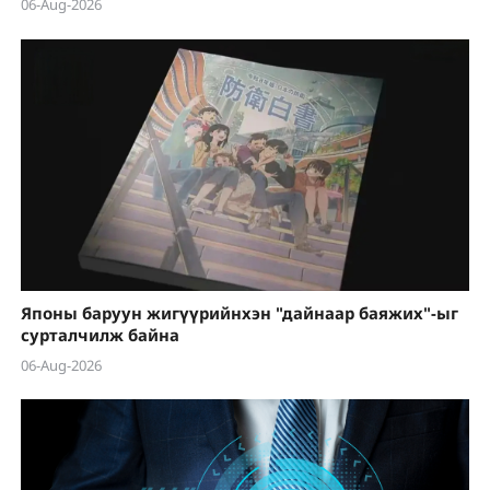
06-Aug-2026
Японы баруун жигүүрийнхэн "дайнаар баяжих"-ыг
сурталчилж байна
06-Aug-2026