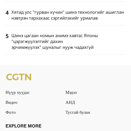
4
Хятад улс "гурван хүчин" шинэ технологийг ашиглан
нэвтрэн тархахаас сэргийлэхийг уриалав
5
Шинэ цагаан номын анимэ хавтас Японы
"цэрэгжүүлэлтийг дахин
эрчимжүүлэх" шуналыг нууж чадахгүй
Нүүр хуудас
Мэдээ
Видео
АНД
Фото
Тусгай булан
EXPLORE MORE