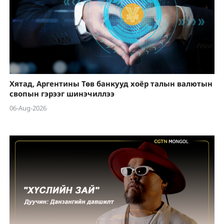
Хятад, Аргентины Төв банкууд хоёр талын валютын
свопын гэрээг шинэчиллээ
06-Aug-2026