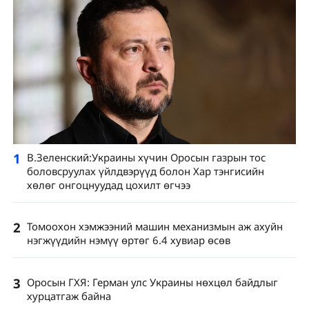
1
В.Зеленский:Украины хүчин Оросын газрын тос
боловсруулах үйлдвэрүүд болон Хар тэнгисийн
хөлөг онгоцнуудад цохилт өгчээ
2
Томоохон хэмжээний машин механизмын аж ахуйн
нэгжүүдийн нэмүү өртөг 6.4 хувиар өсөв
3
Оросын ГХЯ: Герман улс Украины нөхцөл байдлыг
хурцатгаж байна