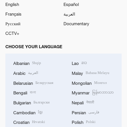
English
Español
Français
العربية
Русский
Documentary
CCTV+
CHOOSE YOUR LANGUAGE
Shqip
ລາວ
Albanian
Lao
العربية
Bahasa Melayu
Arabic
Malay
Беларуская
Монгол
Belarusian
Mongolian
বাংলা
မြန်မာဘာသာ
Bengali
Myanmar
Български
नेपाली
Bulgarian
Nepali
ខ្មែរ
فارسی
Cambodian
Persian
Hrvatski
Polski
Croatian
Polish