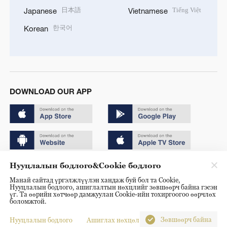
日本語
Tiếng Việt
Japanese
Vietnamese
한국어
Korean
DOWNLOAD OUR APP
Нууцлалын бодлого&Cookie бодлого
Copyright © 2024 CGTN.
Манай сайтад үргэлжлүүлэн хандаж буй бол та Cookie,
京ICP备20000184号
Нууцлалын бодлого, ашиглалтын нөхцлийг зөвшөөрч байна гэсэн
үг. Та өөрийн хөтчөөр дамжуулан Cookie-ийн тохиргоогоо өөрчлөх
京公网安备 11010502050052号
боломжтой.
Disinformation report hotline: 010-85061466
Зөвшөөрч байна
Нууцлалын бодлого
Ашиглах нөхцөл