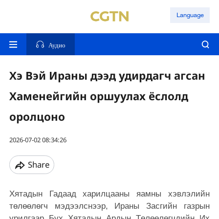
Language
Аудио
Хэ Вэй Ираны дээд удирдагч агсан
Хаменейгийн оршуулах ёслолд
оролцоно
2026-07-02 08:34:26
Share
Хятадын Гадаад харилцааны яамны хэвлэлийн
төлөөлөгч мэдээлснээр, Ираны Засгийн газрын
урилгаар Бүх Хятадын Ардын Төлөөлөгчдийн Их