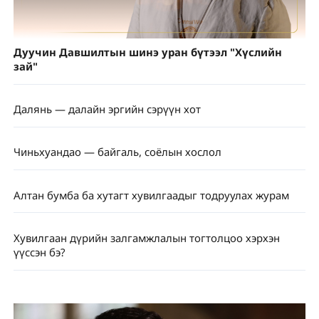
Дуучин Давшилтын шинэ уран бүтээл "Хүслийн
зай"
Далянь — далайн эргийн сэрүүн хот
Чиньхуандао — байгаль, соёлын хослол
Алтан бумба ба хутагт хувилгаадыг тодруулах журам
Хувилгаан дүрийн залгамжлалын тогтолцоо хэрхэн
үүссэн бэ?