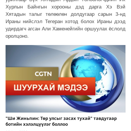
Хурлын Байнгын хорооны дэд дарга Хэ Вэй
Хятадын талыг төлөөлөн долдугаар сарын 3-нд
Ираны нийслэл Тегеран хотод болох Ираны дээд
удирдагч агсан Али Хаменейгийн оршуулах ёслолд
оролцоно.
"Ши Жиньпин: Төр улсыг засах тухай" тавдугаар
ботийн хэлэлцүүлэг боллоо