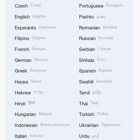
Český
Português
Czech
Portuguese
English
پښتو
English
Pashto
Esperanto
Română
Esperanto
Romanian
Filipino
Русский
Filipino
Russian
Français
Српски
French
Serbian
Deutsch
සිංහල
German
Sinhala
Ελληνικά
Español
Greek
Spanish
Hausa
Kiswahili
Hausa
Swahili
עברית
தமிழ்
Hebrew
Tamil
हिन्दी
ไทย
Hindi
Thai
Magyar
Türkçe
Hungarian
Turkish
Bahasa Indonesia
Українська
Indonesian
Ukrainian
Italiano
اردو
Italian
Urdu