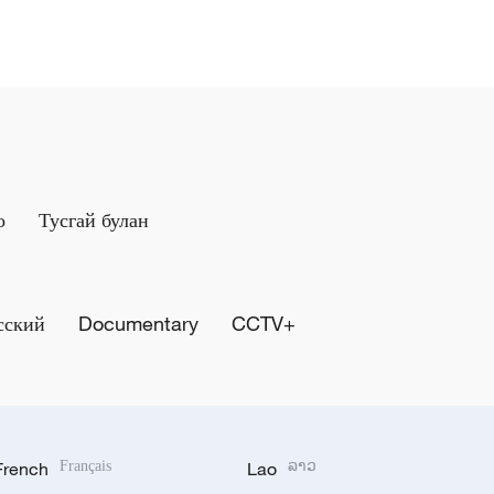
о
Тусгай булан
сский
Documentary
CCTV+
French
Français
Lao
ລາວ