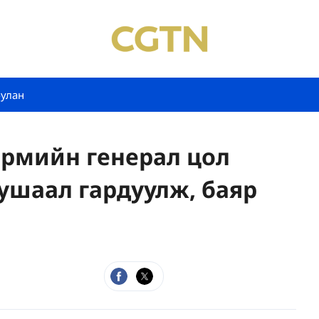
булан
рмийн генерал цол
ушаал гардуулж, баяр