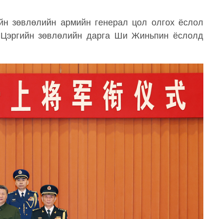
йн зөвлөлийн армийн генерал цол олгох ёслол
 Цэргийн зөвлөлийн дарга Ши Жиньпин ёслолд