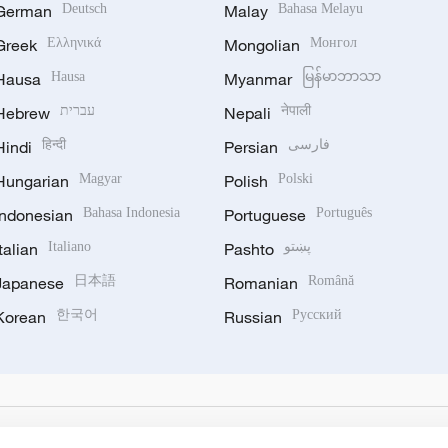
German
Deutsch
Malay
Bahasa Melayu
Greek
Ελληνικά
Mongolian
Монгол
Hausa
Hausa
Myanmar
မြန်မာဘာသာ
Hebrew
עברית
Nepali
नेपाली
Hindi
हिन्दी
Persian
فارسی
Hungarian
Magyar
Polish
Polski
Indonesian
Bahasa Indonesia
Portuguese
Português
Italian
Italiano
Pashto
پښتو
Japanese
日本語
Romanian
Română
Korean
한국어
Russian
Русский