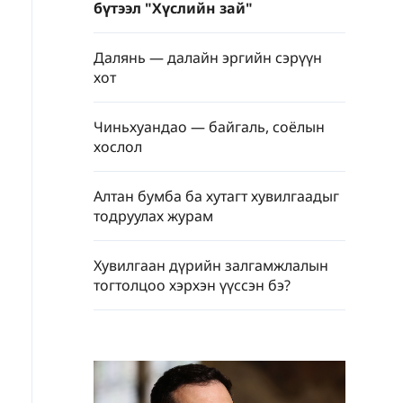
бүтээл "Хүслийн зай"
Далянь — далайн эргийн сэрүүн
хот
Чиньхуандао — байгаль, соёлын
хослол
Алтан бумба ба хутагт хувилгаадыг
тодруулах журам
Хувилгаан дүрийн залгамжлалын
тогтолцоо хэрхэн үүссэн бэ?