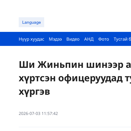
Language
Нүүр хуудас
Мэдээ
Видео
АНД
Фото
Тусгай 
Ши Жиньпин шинээр а
хүртсэн офицеруудад т
хүргэв
2026-07-03 11:57:42