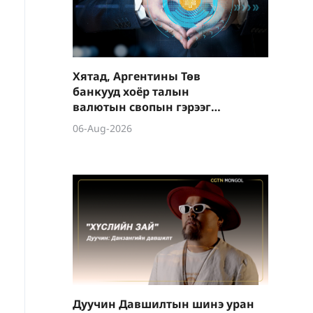
Хятад, Аргентины Төв
банкууд хоёр талын
валютын свопын гэрээг
шинэчиллээ
06-Aug-2026
Дуучин Давшилтын шинэ уран