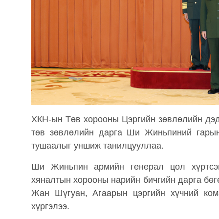
ХКН-ын Төв хорооны Цэргийн зөвлөлийн дэ
төв зөвлөлийн дарга Ши Жиньпиний гарын
тушаалыг уншиж танилцууллаа.
Ши Жиньпин армийн генерал цол хүртсэ
хяналтын хорооны нарийн бичгийн дарга бө
Жан Шүгуан, Агаарын цэргийн хүчний ком
хүргэлээ.