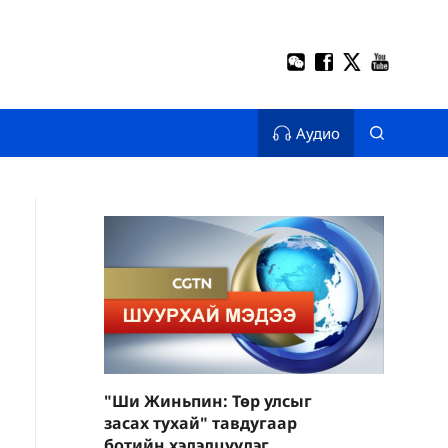
Аудио
"Ши Жиньпин: Төр улсыг
засах тухай" тавдугаар
ботийн хэлэлцүүлэг