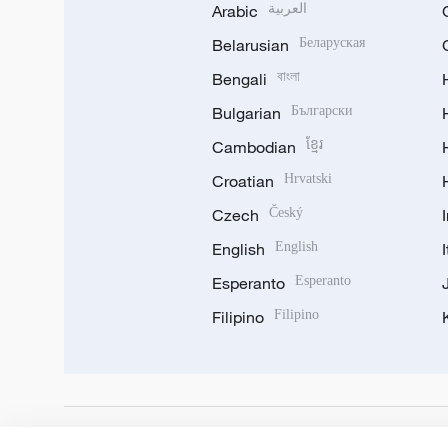
Arabic
العربية
Belarusian
Беларуская
Bengali
বাংলা
Bulgarian
Български
Cambodian
ខ្មែរ
Croatian
Hrvatski
Czech
Český
English
English
Esperanto
Esperanto
Filipino
Filipino