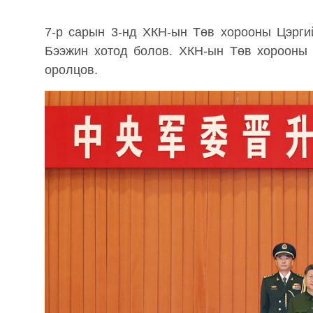
7-р сарын 3-нд ХКН-ын Төв хорооны Цэрги
Бээжин хотод болов. ХКН-ын Төв хорооны
оролцов.