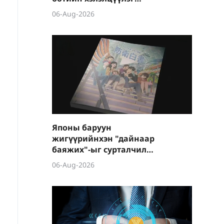
боллоо
06-Aug-2026
Японы баруун
жигүүрийнхэн "дайнаар
баяжих"-ыг сурталчилж
байна
06-Aug-2026