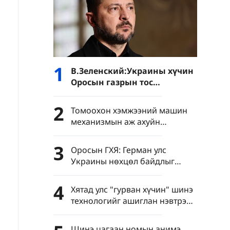
1
В.Зеленский:Украины хүчин
Оросын газрын тос
боловсруулах үйлдвэрүүд
болон Хар тэнгисийн хөлөг
2
Томоохон хэмжээний машин
онгоцнуудад цохилт өгчээ
механизмын аж ахуйн
нэгжүүдийн нэмүү өртөг 6.4
хувиар өсөв
3
Оросын ГХЯ: Герман улс
Украины нөхцөл байдлыг
хурцатгаж байна
4
Хятад улс "гурван хүчин" шинэ
технологийг ашиглан нэвтрэн
тархахаас сэргийлэхийг
уриалав
Шинэ цагаан номын анимэ