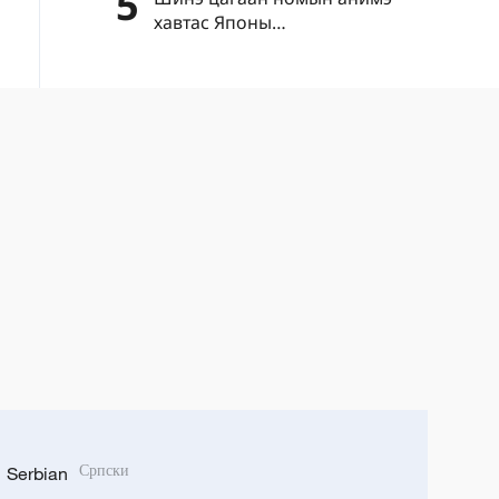
5
хавтас Японы
"цэрэгжүүлэлтийг дахин
эрчимжүүлэх" шуналыг нууж
чадахгүй
Serbian
Српски