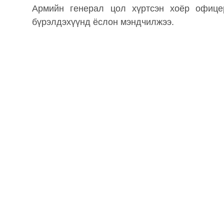
Армийн генерал цол хүртсэн хоёр офиц
бүрэлдэхүүнд ёслон мэндчилжээ.