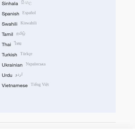
Sinhala
සිංහල
Spanish
Español
Swahili
Kiswahili
Tamil
தமிழ்
Thai
ไทย
Turkish
Türkçe
Ukrainian
Українська
Urdu
اردو
Vietnamese
Tiếng Việt