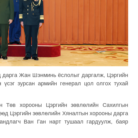
д дарга Жан Шэнминь ёслолыг даргалж, Цэргийн
 үсэг зурсан армийн генерал цол олгох тухай
н Төв хорооны Цэргийн зөвлөлийн Сахилгын
гөөд Цэргийн зөвлөлийн Хяналтын хорооны дарга
андлагч Ван Ган нарт тушаал гардуулж, баяр