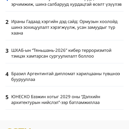
эрчимжиж, шинэ салбарууд хурдацтай өсөлт үзүүлэв
2
Ираны Гадаад хэргийн дэд сайд: Ормузын хоолойд
шинэ зохицуулалт хэрэгжүүлж, усан замуудыг түр
хаана
3
ШХАБ-ын “Тяньшань-2026” кибер терроризмтой
тэмцэх хамтарсан сургуулилалт боллоо
4
Бразил Аргентинтай дипломат харилцааны түвшнээ
буурууллаа
5
ЮНЕСКО Бээжин хотыг 2029 оны “Дэлхийн
архитектурын нийслэл”-ээр батламжиллаа