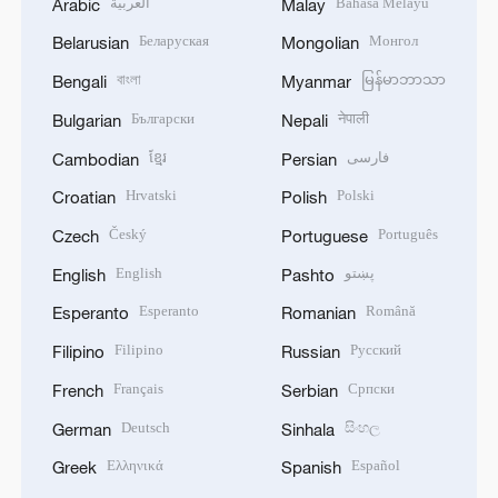
العربية
Bahasa Melayu
Arabic
Malay
Беларуская
Монгол
Belarusian
Mongolian
বাংলা
မြန်မာဘာသာ
Bengali
Myanmar
Български
नेपाली
Bulgarian
Nepali
ខ្មែរ
فارسی
Cambodian
Persian
Hrvatski
Polski
Croatian
Polish
Český
Português
Czech
Portuguese
English
پښتو
English
Pashto
Esperanto
Română
Esperanto
Romanian
Filipino
Русский
Filipino
Russian
Français
Српски
French
Serbian
Deutsch
සිංහල
German
Sinhala
Ελληνικά
Español
Greek
Spanish