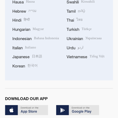
Hausa
Kiswahili
Hausa
Swahili
עברית
தமிழ்
Hebrew
Tamil
हिन्दी
ไทย
Hindi
Thai
Magyar
Türkçe
Hungarian
Turkish
Bahasa Indonesia
Українська
Indonesian
Ukrainian
Italiano
اردو
Italian
Urdu
日本語
Tiếng Việt
Japanese
Vietnamese
한국어
Korean
DOWNLOAD OUR APP