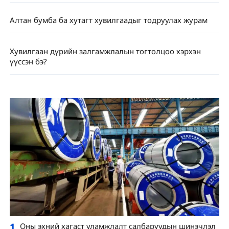
Алтан бумба ба хутагт хувилгаадыг тодруулах журам
Хувилгаан дүрийн залгамжлалын тогтолцоо хэрхэн
үүссэн бэ?
1
Оны эхний хагаст уламжлалт салбаруудын шинэчлэл