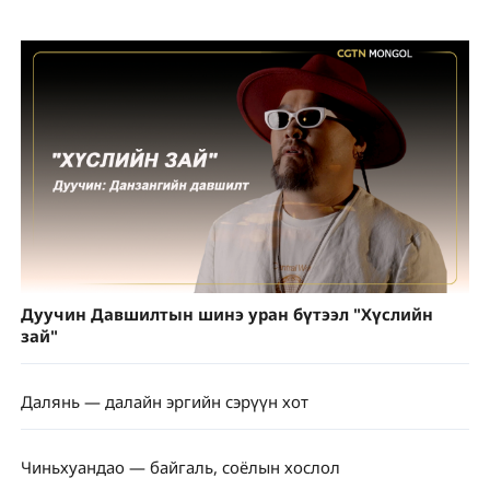
Дуучин Давшилтын шинэ уран бүтээл "Хүслийн
зай"
Далянь — далайн эргийн сэрүүн хот
Чиньхуандао — байгаль, соёлын хослол