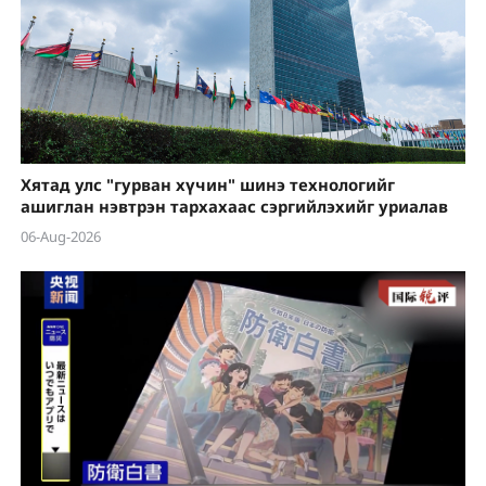
Хятад улс "гурван хүчин" шинэ технологийг
ашиглан нэвтрэн тархахаас сэргийлэхийг уриалав
06-Aug-2026