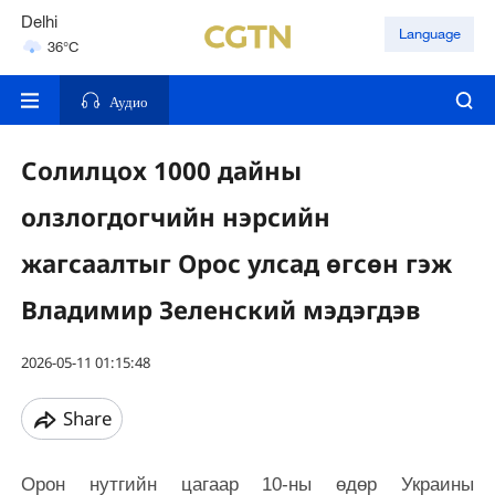
Delhi
Language
36°C
Hyderabad
42°C
Аудио
Солилцох 1000 дайны
олзлогдогчийн нэрсийн
жагсаалтыг Орос улсад өгсөн гэж
Владимир Зеленский мэдэгдэв
2026-05-11 01:15:48
Share
Орон нутгийн цагаар 10-ны өдөр Украины