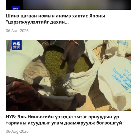
Шинэ цагаан номын анимэ хавтас Японы
"цэрэгжүүлэлтийг дахин
эрчимжүүлэх" шуналыг нууж чадахгүй
06-Aug-2026
НҮБ: Эль-Ниньогийн үзэгдэл эмзэг орнуудын үр
тарианы асуудлыг улам даамжруулж болзошгүй
06-Aug-2026