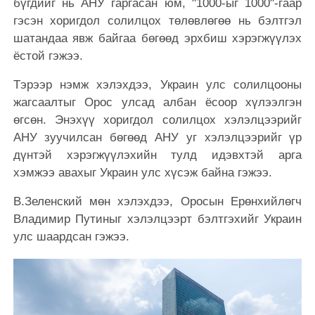
бүгдийг нь АНУ гаргасан юм, "1000-ыг 1000"-гаар
гэсэн хоригдол солилцох төлөвлөгөө нь бэлтгэл
шатандаа явж байгаа бөгөөд эрхбиш хэрэгжүүлэх
ёстой гэжээ.
Тэрээр нэмж хэлэхдээ, Украин улс солилцооны
жагсаалтыг Орос улсад албан ёсоор хүлээлгэн
өгсөн. Энэхүү хоригдол солилцох хэлэлцээрийг
АНУ зуучилсан бөгөөд АНУ уг хэлэлцээрийг үр
дүнтэй хэрэгжүүлэхийн тулд идэвхтэй арга
хэмжээ авахыг Украин улс хүсэж байна гэжээ.
В.Зеленский мөн хэлэхдээ, Оросын Ерөнхийлөгч
Владимир Путиныг хэлэлцээрт бэлтгэхийг Украин
улс шаардсан гэжээ.