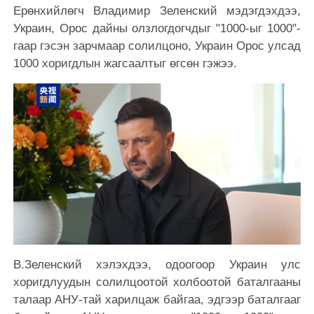
Ерөнхийлөгч Владимир Зеленский мэдэгдэхдээ,
Украин, Орос дайны олзлогдогчдыг "1000-ыг 1000"-
гаар гэсэн зарчмаар солилцоно, Украин Орос улсад
1000 хоригдлын жагсаалтыг өгсөн гэжээ.
В.Зеленский хэлэхдээ, одоогоор Украин улс
хоригдлуудын солилцоотой холбоотой баталгааны
талаар АНУ-тай харилцаж байгаа, эдгээр баталгааг